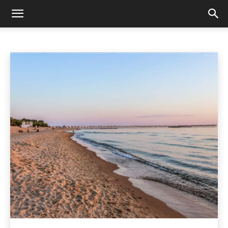
PATARIMAI
KELIAUJANTIEMS
Pradžia
Patarimai keliaujantiems
Įspūdžiai
Kelionių nuotraukos
Paskutinės minutės skrydžiai