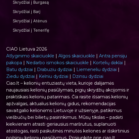
Skrydžiai į Burgasą
Skrydžiai į Barį
Skrydžiai į Atėnus
Skrydžiai į Tenerifę
CIAO Lietuva 2026
Atlyginimo skaiciuokle
|
Algos skaiciuokle
|
Antra pensiju
pakopa
|
Nedarbo ismokos skaiciuokle
|
Kortelių dėklai
|
Batu dydziai
|
Drabuziu dydziai
|
Liemeneliu dydziai
|
Ziedu dydziai
|
Kelniu dydziai
|
Dzinsu dydziai
Ciao.lt – kelionių entuziastų vieta, kurioje dalijamės
naujausiais kelionių pasiūlymais, pigių skrydžių akcijomis ir
praktiškais kelionių patarimais. Čia rasite išsamias kelionių
apžvalgas, aktualius kelionių gidus, rekomendacijas
savaitgalio kelionėms Lietuvoje ir užsienyje, patikimus
viešbučių bei bilietų pasirinkimus. Mūsų tikslas – padėti
kiekvienam atrasti geriausius maršrutus, suplanuoti
atostogas, rasti paskutinės minutės keliones ar išskirtinius
poilsinių kelionių pasiūlymus. Prisijunkite prie ciao.lt