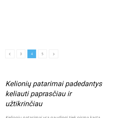
3
4
5
Kelionių patarimai padedantys
keliauti paprasčiau ir
užtikrinčiau
Kelionių patarimai yra naudingi tiek pirmą kartą