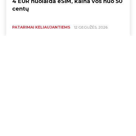
4 EUR nuolaida eSIM, kaina vos nuo 50
centų
PATARIMAI KELIAUJANTIEMS
12 GEGUŽĖS, 2026