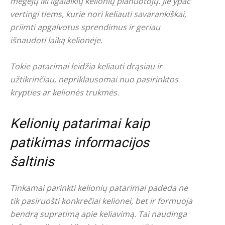
mėgėjų iki ilgalaikių kelionių planuotojų. Jie ypač
vertingi tiems, kurie nori keliauti savarankiškai,
priimti apgalvotus sprendimus ir geriau
išnaudoti laiką kelionėje.
Tokie patarimai leidžia keliauti drąsiau ir
užtikrinčiau, nepriklausomai nuo pasirinktos
krypties ar kelionės trukmės.
Kelionių patarimai kaip
patikimas informacijos
šaltinis
Tinkamai parinkti kelionių patarimai padeda ne
tik pasiruošti konkrečiai kelionei, bet ir formuoja
bendrą supratimą apie keliavimą. Tai naudinga