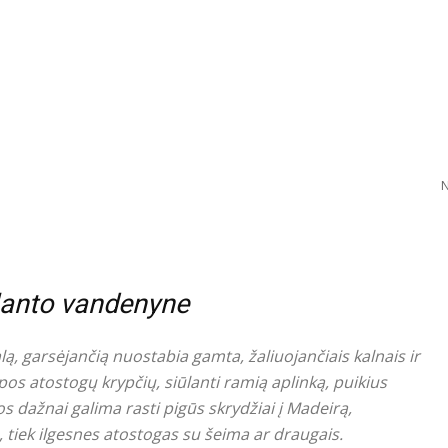
N
tlanto vandenyne
lą, garsėjančią nuostabia gamta, žaliuojančiais kalnais ir
pos atostogų krypčių, siūlanti ramią aplinką, puikius
os dažnai galima rasti pigūs skrydžiai į Madeirą,
, tiek ilgesnes atostogas su šeima ar draugais.