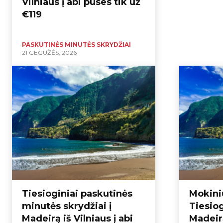
Vilniaus į abi puses tik už
€119
PASKUTINĖS MINUTĖS SKRYDŽIAI
21 GEGUŽĖS, 2026
Tiesioginiai paskutinės
Mokini
minutės skrydžiai į
Tiesiog
Madeirą iš Vilniaus į abi
Madeirą