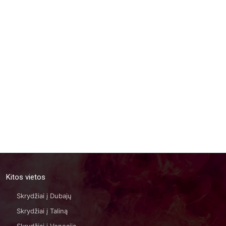
Kitos vietos
Skrydžiai į Dubajų
Skrydžiai į Taliną
Skrydžiai į Veneciją