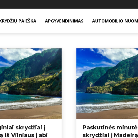
KRYDŽIŲ PAIEŠKA
APGYVENDINIMAS
AUTOMOBILIO NUO
 keliaujantiems
Pavasario skrydžiai
Pigūs skrydžiai į Alikantę iš Lietuvos
Pig
iniai skrydžiai į
Paskutinės minutė
 iš Vilniaus į abi
skrydžiai į Madeirą