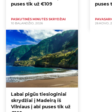
puses tik už €109
puses t
PASKUTINĖS MINUTĖS SKRYDŽIAI
PAVASARI
10 BALANDŽIO, 2026
26 KOVO, 
Labai pigūs tiesioginiai
skrydžiai į Madeirą iš
Vilniaus į abi puses tik už