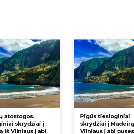
ų atostogos.
Pigūs tiesioginiai
iniai skrydžiai į
skrydžiai į Madeirą
 iš Vilniaus į abi
Vilniaus į abi puses