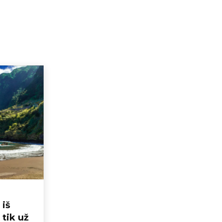
 iš
 tik už