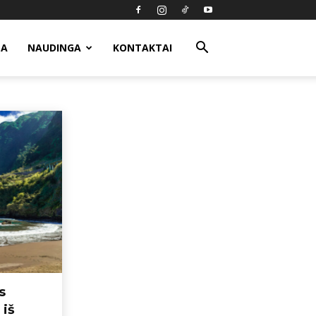
MA
NAUDINGA
KONTAKTAI
ūs skryžiai
Rekomendacijos
Rudens skrydžiai
s
 iš