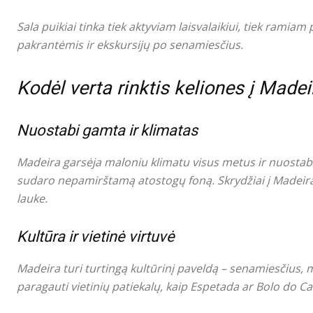
Sala puikiai tinka tiek aktyviam laisvalaikiui, tiek ramiam
pakrantėmis ir ekskursijų po senamiesčius.
Kodėl verta rinktis keliones į Madei
Nuostabi gamta ir klimatas
Madeira garsėja maloniu klimatu visus metus ir nuostabiais
sudaro nepamirštamą atostogų foną. Skrydžiai į Madeirą l
lauke.
Kultūra ir vietinė virtuvė
Madeira turi turtingą kultūrinį paveldą – senamiesčius, m
paragauti vietinių patiekalų, kaip Espetada ar Bolo do Ca