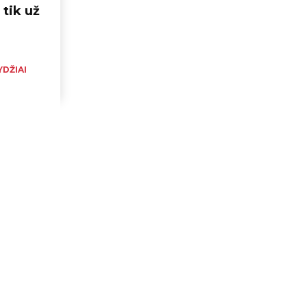
 tik už
DŽIAI