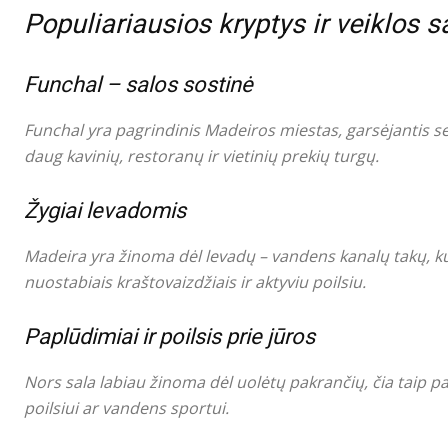
Populiariausios kryptys ir veiklos s
Funchal – salos sostinė
Funchal yra pagrindinis Madeiros miestas, garsėjantis se
daug kavinių, restoranų ir vietinių prekių turgų.
Žygiai levadomis
Madeira yra žinoma dėl levadų – vandens kanalų takų, kur
nuostabiais kraštovaizdžiais ir aktyviu poilsiu.
Paplūdimiai ir poilsis prie jūros
Nors sala labiau žinoma dėl uolėtų pakrančių, čia taip p
poilsiui ar vandens sportui.