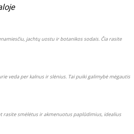
aloje
namiesčiu, jachtų uostu ir botanikos sodais. Čia rasite
ie veda per kalnus ir slėnius. Tai puiki galimybė mėgautis
at rasite smėlėtus ir akmenuotus paplūdimius, idealius