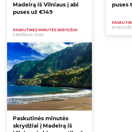
Madeirą iš Vilniaus į abi
puses t
puses už €149
PASKUTIN
31 GEGUŽĖ
PASKUTINĖS MINUTĖS SKRYDŽIAI
5 BIRŽELIO, 2026
Paskutinės minutės
skrydžiai į Madeirą iš