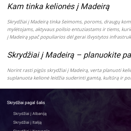
Kam tinka kelionės į Madeirą
Skrydžiai į Madeirą tinka šeimoms, poroms, draugų komp
mylėtojams, aktyvaus poilsio entuziastams ir tiems, kuri
į Madeirą ypač populiarios dėl gerai išvystytos infrastruk
Skrydžiai į Madeirą – planuokite pa
Norint rasti pigūs skrydžiai į Madeirą, verta planuoti kel
suplanuota kelionė leidžia suderinti gamtą, kultūrą ir p
Skrydžiai pagal šalis
Skrydžiai į Albaniją
Skrydžiai į Italiją
Skrydžiai į Norvegiją