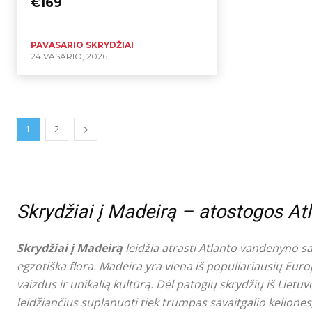
€169
PAVASARIO SKRYDŽIAI
24 VASARIO, 2026
1
2
Skrydžiai į Madeirą – atostogos A
Skrydžiai į Madeirą
leidžia atrasti Atlanto vandenyno sa
egzotiška flora. Madeira yra viena iš populiariausių Euro
vaizdus ir unikalią kultūrą. Dėl patogių skrydžių iš Lietuv
leidžiančius suplanuoti tiek trumpas savaitgalio keliones