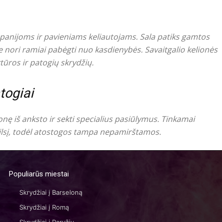
anijoms ir pavieniams keliautojams. Sala patiks gamtos
e nori ramiai pabėgti nuo kasdienybės. Savaitgalio kelionės
tūros ir patogių skrydžių.
togiai
ionę iš anksto ir sekti specialius pasiūlymus. Tinkamai
oilsį, todėl atostogos tampa nepamirštamos.
Populiarūs miestai
Skrydžiai į Barseloną
Skrydžiai į Romą
Skrydžiai į Paryžių