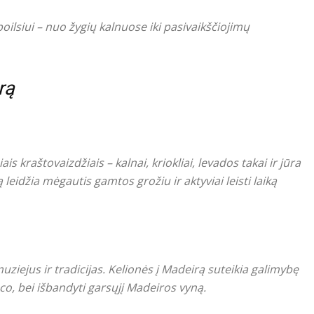
 poilsiui – nuo žygių kalnuose iki pasivaikščiojimų
rą
 kraštovaizdžiais – kalnai, kriokliai, levados takai ir jūra
eidžia mėgautis gamtos grožiu ir aktyviai leisti laiką
uziejus ir tradicijas. Kelionės į Madeirą suteikia galimybę
co, bei išbandyti garsųjį Madeiros vyną.