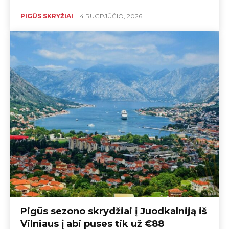
PIGŪS SKRYŽIAI
4 RUGPJŪČIO, 2026
Pigūs sezono skrydžiai į Juodkalniją iš
Vilniaus į abi puses tik už €88