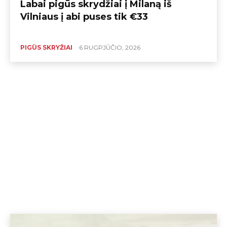
Labai pigūs skrydžiai į Milaną iš
Vilniaus į abi puses tik €33
PIGŪS SKRYŽIAI
6 RUGPJŪČIO, 2026