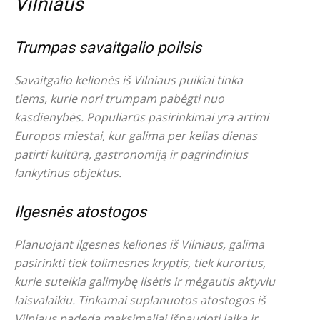
Vilniaus
Trumpas savaitgalio poilsis
Savaitgalio kelionės iš Vilniaus puikiai tinka
tiems, kurie nori trumpam pabėgti nuo
kasdienybės. Populiarūs pasirinkimai yra artimi
Europos miestai, kur galima per kelias dienas
patirti kultūrą, gastronomiją ir pagrindinius
lankytinus objektus.
Ilgesnės atostogos
Planuojant ilgesnes keliones iš Vilniaus, galima
pasirinkti tiek tolimesnes kryptis, tiek kurortus,
kurie suteikia galimybę ilsėtis ir mėgautis aktyviu
laisvalaikiu. Tinkamai suplanuotos atostogos iš
Vilniaus padeda maksimaliai išnaudoti laiką ir