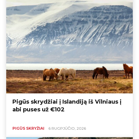
Pigūs skrydžiai į Islandiją iš Vilniaus į
abi puses už €102
PIGŪS SKRYŽIAI
6 RUGPJŪČIO, 2026