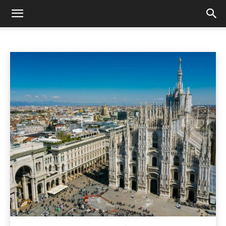
SKRYDŽIAI IŠ VILNIAUS
Įspūdžiai
Kelionių nuotraukos
Paskutinės minutės skrydžiai
Pradžia
Skrydžiai iš Vilniaus