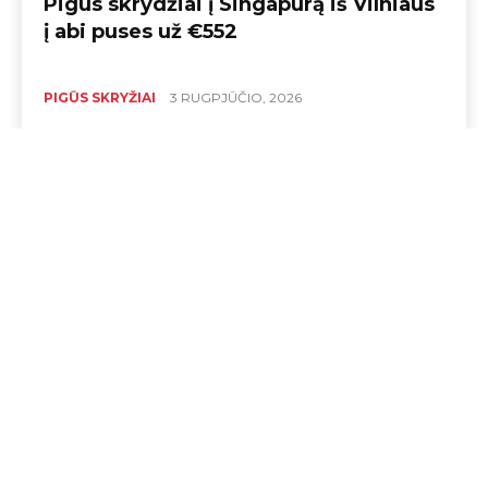
Pigūs skrydžiai į Singapūrą iš Vilniaus
į abi puses už €552
PIGŪS SKRYŽIAI
3 RUGPJŪČIO, 2026