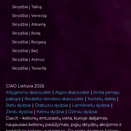
Skrydžiai į Taliną
Skrydžiai į Veneciją
Skrydžiai į Alikantę
Skrydžiai į Rodą
Skrydžiai į Burgasą
Skrydžiai į Barį
Skrydžiai į Atėnus
Skrydžiai į Tenerifę
CIAO Lietuva 2026
Atlyginimo skaiciuokle
|
Algos skaiciuokle
|
Antra pensiju
pakopa
|
Nedarbo ismokos skaiciuokle
|
Kortelių dėklai
|
Batu dydziai
|
Drabuziu dydziai
|
Liemeneliu dydziai
|
Ziedu dydziai
|
Kelniu dydziai
|
Dzinsu dydziai
Ciao.lt – kelionių entuziastų vieta, kurioje dalijamės
naujausiais kelionių pasiūlymais, pigių skrydžių akcijomis ir