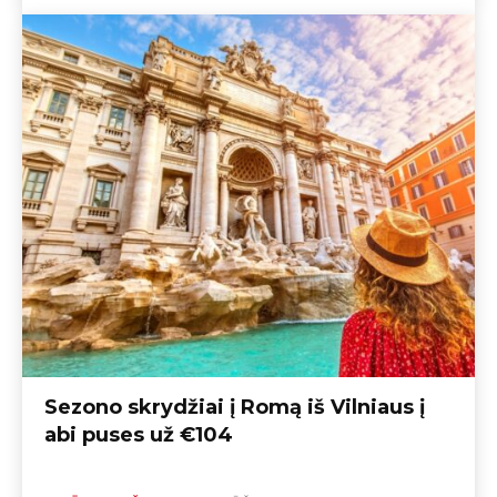
Sezono skrydžiai į Romą iš Vilniaus į
abi puses už €104