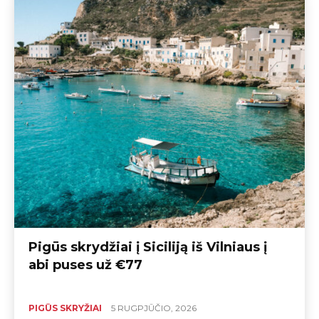
Pigūs skrydžiai į Siciliją iš Vilniaus į
abi puses už €77
PIGŪS SKRYŽIAI
5 RUGPJŪČIO, 2026