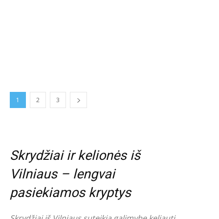
1
2
3
Skrydžiai ir kelionės iš
Vilniaus – lengvai
pasiekiamos kryptys
Skrydžiai iš Vilniaus suteikia galimybę keliauti