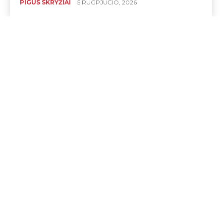
PIGŪS SKRYŽIAI
5 RUGPJŪČIO, 2026