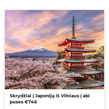
Skrydžiai į Japoniją iš Vilniaus į abi
puses €746