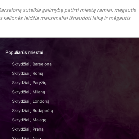
 Barseloną suteikia galimybę patirti miestą ramiai, mėgautis
s kelionės leidžia maksimaliai išnaudoti laiką ir mėgautis
Populiarūs miestai
Skrydžiai į Barseloną
Skrydžiai į Romą
Skrydžiai į Paryžių
Skrydžiai į Milaną
Skrydžiai į Londoną
Skrydžiai į Budapeštą
Skrydžiai į Malagą
Skrydžiai į Prahą
Skrydžiai į Nicą