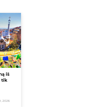
ną iš
 tik
O, 2026