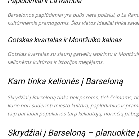
Paplūdimiai ir La Rambla
Barselonos paplūdimiai yra puiki vieta poilsiui, o La Ra
kultūrinėmis pramogomis. Šios vietos idealiai tinka sava
Gotskas kvartalas ir Montžuiko kalnas
Gotskas kvartalas su siaurų gatvelių labirintu ir Montžui
kelionėms kultūros ir istorijos mėgėjams.
Kam tinka kelionės į Barseloną
Skrydžiai į Barseloną tinka tiek poroms, tiek šeimoms, t
kurie nori suderinti miesto kultūrą, paplūdimius ir pram
taip pat labai populiarios tarp keliautojų, norinčių pabė
Skrydžiai į Barseloną – planuokite 