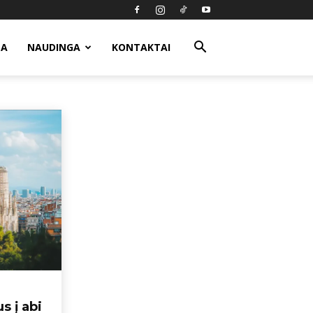
MA
NAUDINGA
KONTAKTAI
ūs skryžiai
Rekomendacijos
Rudens skrydžiai
s į abi