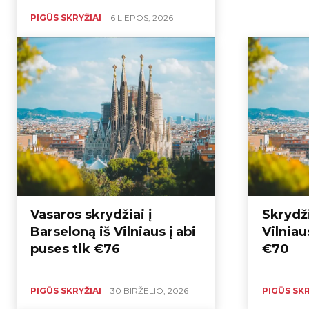
PIGŪS SKRYŽIAI
6 LIEPOS, 2026
Vasaros skrydžiai į
Skrydži
Barseloną iš Vilniaus į abi
Vilniau
puses tik €76
€70
PIGŪS SKRYŽIAI
30 BIRŽELIO, 2026
PIGŪS SKR