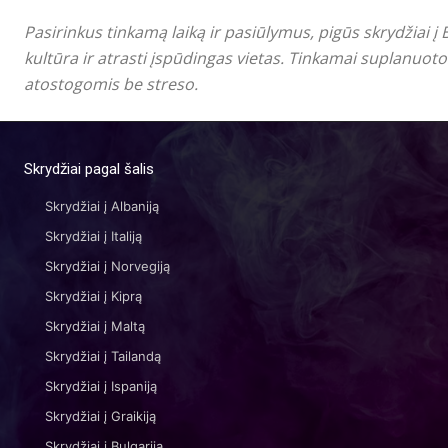
Pasirinkus tinkamą laiką ir pasiūlymus, pigūs skrydžiai į
kultūra ir atrasti įspūdingas vietas. Tinkamai suplanuoto
atostogomis be streso.
Skrydžiai pagal šalis
Skrydžiai į Albaniją
Skrydžiai į Italiją
Skrydžiai į Norvegiją
Skrydžiai į Kiprą
Skrydžiai į Maltą
Skrydžiai į Tailandą
Skrydžiai į Ispaniją
Skrydžiai į Graikiją
Skrydžiai į Bulgariją