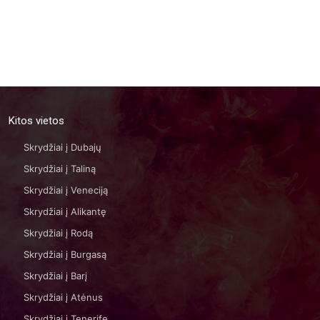
Kitos vietos
Skrydžiai į Dubajų
Skrydžiai į Taliną
Skrydžiai į Veneciją
Skrydžiai į Alikantę
Skrydžiai į Rodą
Skrydžiai į Burgasą
Skrydžiai į Barį
Skrydžiai į Atėnus
Skrydžiai į Tenerifę