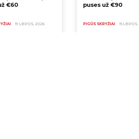
už €60
puses už €90
YŽIAI
19 LIEPOS, 2026
PIGŪS SKRYŽIAI
15 LIEPOS,