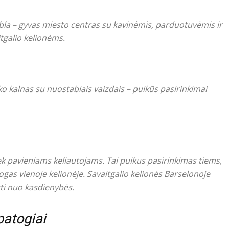
mbla – gyvas miesto centras su kavinėmis, parduotuvėmis ir
itgalio kelionėms.
ko kalnas su nuostabiais vaizdais – puikūs pasirinkimai
iek pavieniams keliautojams. Tai puikus pasirinkimas tiems,
ogas vienoje kelionėje. Savaitgalio kelionės Barselonoje
gti nuo kasdienybės.
patogiai