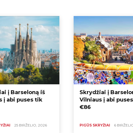
ai į Barseloną iš
Skrydžiai į Barselo
s į abi puses tik
Vilniaus į abi puses
€86
YŽIAI
25 BIRŽELIO, 2026
PIGŪS SKRYŽIAI
6 BIRŽELI