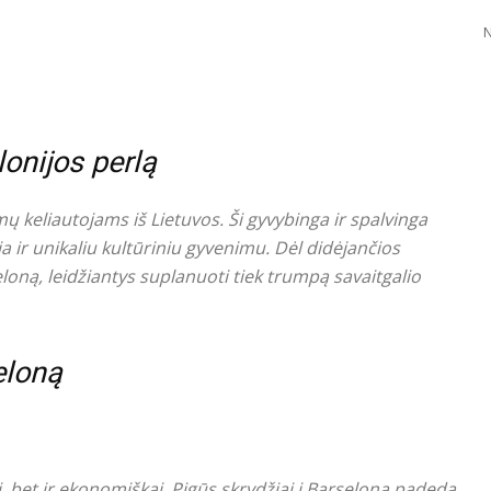
N
lonijos perlą
mų keliautojams iš Lietuvos. Ši gyvybinga ir spalvinga
ja ir unikaliu kultūriniu gyvenimu. Dėl didėjančios
eloną, leidžiantys suplanuoti tiek trumpą savaitgalio
eloną
, bet ir ekonomiškai. Pigūs skrydžiai į Barseloną padeda