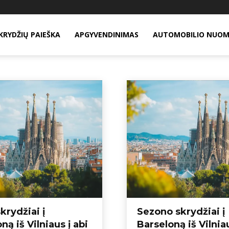
KRYDŽIŲ PAIEŠKA
APGYVENDINIMAS
AUTOMOBILIO NUO
 keliaujantiems
Pavasario skrydžiai
Pigūs skrydžiai į Alikantę iš Lietuvos
Pig
krydžiai į
Sezono skrydžiai į
ną iš Vilniaus į abi
Barseloną iš Vilniau