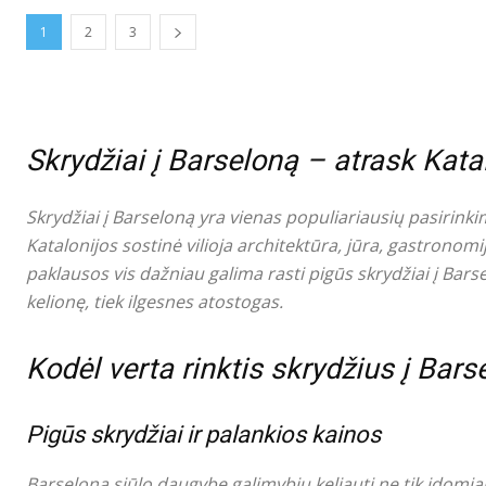
1
2
3
Skrydžiai į Barseloną – atrask Kata
Skrydžiai į Barseloną yra vienas populiariausių pasirinki
Katalonijos sostinė vilioja architektūra, jūra, gastronomi
paklausos vis dažniau galima rasti pigūs skrydžiai į Bars
kelionę, tiek ilgesnes atostogas.
Kodėl verta rinktis skrydžius į Bars
Pigūs skrydžiai ir palankios kainos
Barselona siūlo daugybę galimybių keliauti ne tik įdomiai