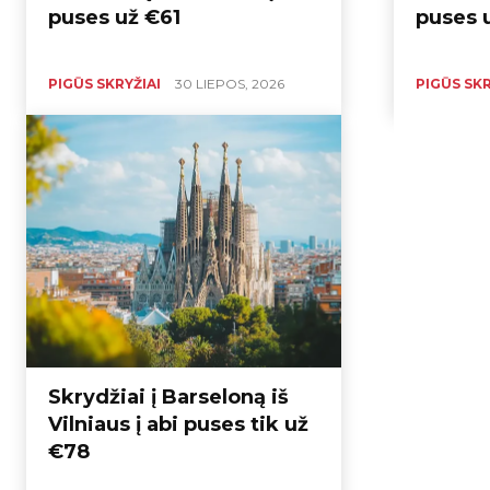
puses už €61
puses 
PIGŪS SKRYŽIAI
30 LIEPOS, 2026
PIGŪS SKR
Skrydžiai į Barseloną iš
Vilniaus į abi puses tik už
€78