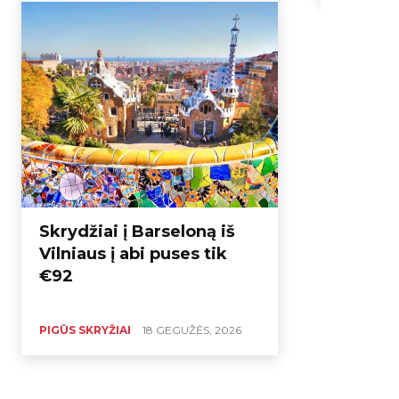
Skrydžiai į Barseloną iš
Vilniaus į abi puses tik
€92
PIGŪS SKRYŽIAI
18 GEGUŽĖS, 2026