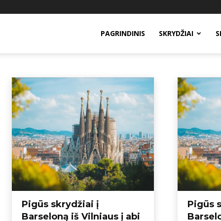
PAGRINDINIS
SKRYDŽIAI
S
SKRYDŽIAI Į BARSELONĄ
Įspūdžiai
Kelionių nuotraukos
Paskutinės minutės skrydžiai
Patarimai
Pradžia
Skrydžiai į Barseloną
Pigūs skrydžiai į
Pigūs s
Barseloną iš Vilniaus į abi
Barselo