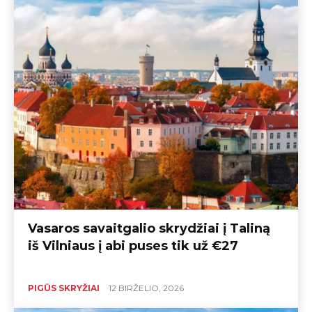
Vasaros savaitgalio skrydžiai į Taliną
iš Vilniaus į abi puses tik už €27
PIGŪS SKRYŽIAI
12 BIRŽELIO, 2026