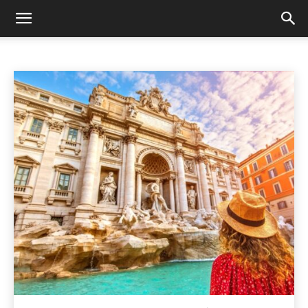
SKRYDŽIAI Į TALINĄ
Įspūdžiai
Kelionių nuotraukos
Paskutinės minutės skrydžiai
Pradžia
Skrydžiai į Taliną