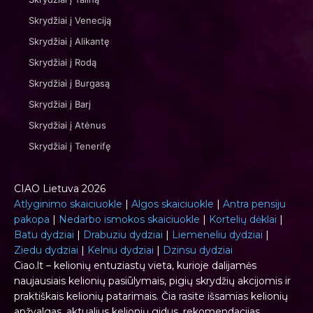
Skrydžiai į Veneciją
Skrydžiai į Alikantę
Skrydžiai į Rodą
Skrydžiai į Burgasą
Skrydžiai į Barį
Skrydžiai į Atėnus
Skrydžiai į Tenerifę
CIAO Lietuva 2026
Atlyginimo skaiciuokle
|
Algos skaiciuokle
|
Antra pensiju
pakopa
|
Nedarbo ismokos skaiciuokle
|
Kortelių dėklai
|
Batu dydziai
|
Drabuziu dydziai
|
Liemeneliu dydziai
|
Ziedu dydziai
|
Kelniu dydziai
|
Dzinsu dydziai
Ciao.lt – kelionių entuziastų vieta, kurioje dalijamės
naujausiais kelionių pasiūlymais, pigių skrydžių akcijomis ir
praktiškais kelionių patarimais. Čia rasite išsamias kelionių
apžvalgas, aktualius kelionių gidus, rekomendacijas