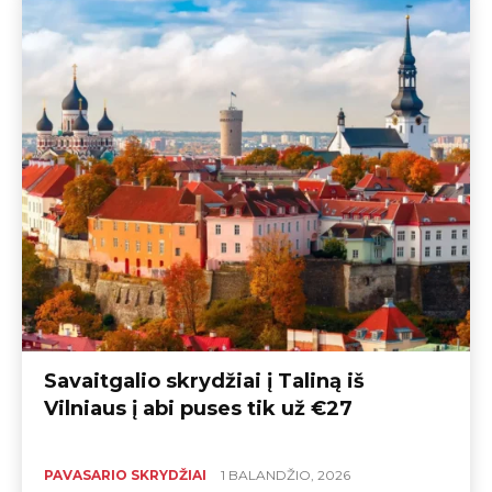
Savaitgalio skrydžiai į Taliną iš
Vilniaus į abi puses tik už €27
PAVASARIO SKRYDŽIAI
1 BALANDŽIO, 2026