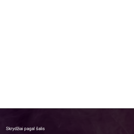
Skrydžiai pagal šalis