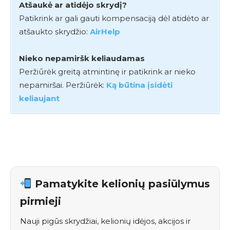
Atšaukė ar atidėjo skrydį?
Patikrink ar gali gauti kompensaciją dėl atidėto ar
atšaukto skrydžio:
AirHelp
Nieko nepamiršk keliaudamas
Peržiūrėk greitą atmintinę ir patikrink ar nieko
nepamiršai. Peržiūrėk:
Ką būtina įsidėti
keliaujant
Pamatykite kelionių pasiūlymus
pirmieji
Nauji pigūs skrydžiai, kelionių idėjos, akcijos ir