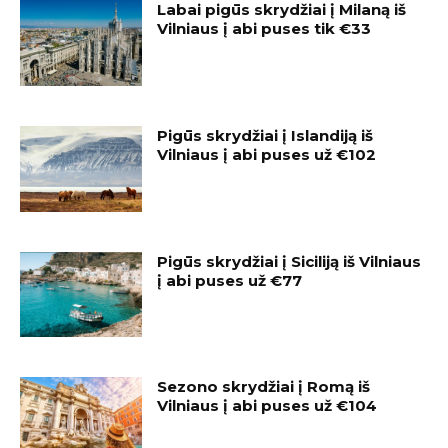
Labai pigūs skrydžiai į Milaną iš
Vilniaus į abi puses tik €33
Pigūs skrydžiai į Islandiją iš
Vilniaus į abi puses už €102
Pigūs skrydžiai į Siciliją iš Vilniaus
į abi puses už €77
Sezono skrydžiai į Romą iš
Vilniaus į abi puses už €104