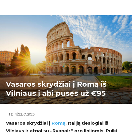
Vasaros skrydžiai į Romą iš
Vilniaus į abi puses už €95
1 BIRŽELIO, 2026
Vasaros skrydžiai į
Romą
, Italiją tiesiogiai iš
Vilniaus ir atgal su „Ryanair“ oro linijomis. Puiki