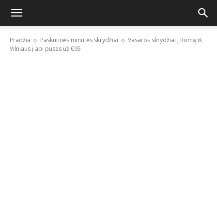
Pradžia
Paskutinės minutės skrydžiai
Vasaros skrydžiai į Romą iš
Vilniaus į abi puses už €95