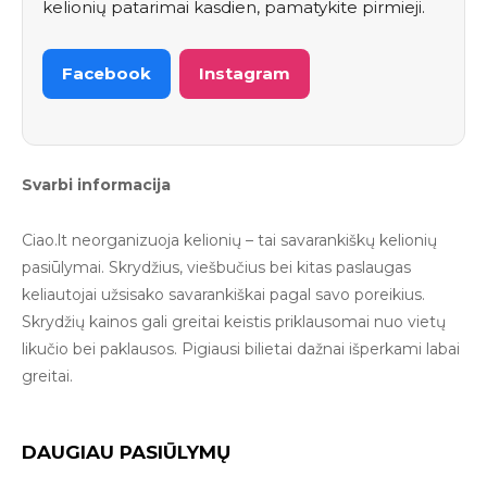
kelionių patarimai kasdien, pamatykite pirmieji.
Facebook
Instagram
Svarbi informacija
Ciao.lt neorganizuoja kelionių – tai savarankiškų kelionių
pasiūlymai. Skrydžius, viešbučius bei kitas paslaugas
keliautojai užsisako savarankiškai pagal savo poreikius.
Skrydžių kainos gali greitai keistis priklausomai nuo vietų
likučio bei paklausos. Pigiausi bilietai dažnai išperkami labai
greitai.
DAUGIAU PASIŪLYMŲ