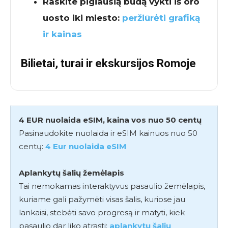
Raskite pigiausią būdą vykti iš oro
uosto iki miesto:
peržiūrėti grafiką
ir kainas
Bilietai, turai ir ekskursijos Romoje
4 EUR nuolaida eSIM, kaina vos nuo 50 centų
Pasinaudokite nuolaida ir eSIM kainuos nuo 50
centų:
4 Eur nuolaida eSIM
Aplankytų šalių žemėlapis
Tai nemokamas interaktyvus pasaulio žemėlapis,
kuriame gali pažymėti visas šalis, kuriose jau
lankaisi, stebėti savo progresą ir matyti, kiek
pasaulio dar liko atrasti:
aplankytų šalių