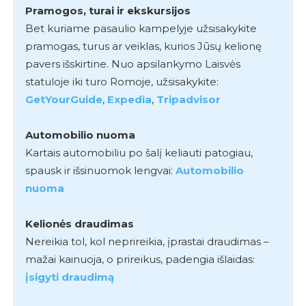
Pramogos, turai ir ekskursijos
Bet kuriame pasaulio kampelyje užsisakykite
pramogas, turus ar veiklas, kurios Jūsų kelionę
pavers išskirtine. Nuo apsilankymo Laisvės
statuloje iki turo Romoje, užsisakykite:
GetYourGuide
,
Expedia
,
Tripadvisor
Automobilio nuoma
Kartais automobiliu po šalį keliauti patogiau,
spausk ir išsinuomok lengvai:
Automobilio
nuoma
Kelionės draudimas
Nereikia tol, kol neprireikia, įprastai draudimas –
mažai kainuoja, o prireikus, padengia išlaidas:
įsigyti draudimą