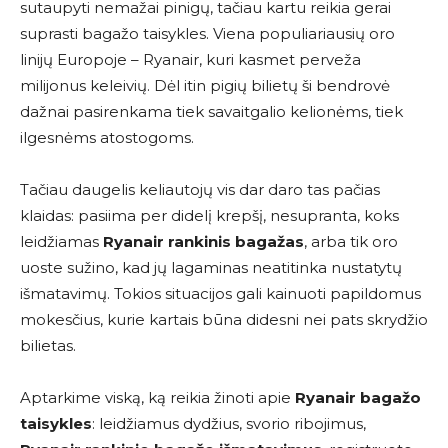
sutaupyti nemažai pinigų, tačiau kartu reikia gerai
suprasti bagažo taisykles. Viena populiariausių oro
linijų Europoje –
Ryanair
, kuri kasmet perveža
milijonus keleivių. Dėl itin pigių bilietų ši bendrovė
dažnai pasirenkama tiek savaitgalio kelionėms, tiek
ilgesnėms atostogoms.
Tačiau daugelis keliautojų vis dar daro tas pačias
klaidas: pasiima per didelį krepšį, nesupranta, koks
leidžiamas
Ryanair rankinis bagažas
, arba tik oro
uoste sužino, kad jų lagaminas neatitinka nustatytų
išmatavimų. Tokios situacijos gali kainuoti papildomus
mokesčius, kurie kartais būna didesni nei pats skrydžio
bilietas.
Aptarkime viską, ką reikia žinoti apie
Ryanair bagažo
taisykles
: leidžiamus dydžius, svorio ribojimus,