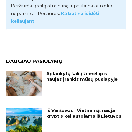
Peržiūrėk greitą atmintinę ir patikrink ar nieko
nepamiršai. Peržiūrėk:
Ką būtina įsidėti
keliaujant
DAUGIAU PASIŪLYMŲ
Aplankytų šalių žemėlapis –
naujas įrankis mūsų puslapyje
Iš Varšuvos į Vietnamą: nauja
kryptis keliautojams iš Lietuvos