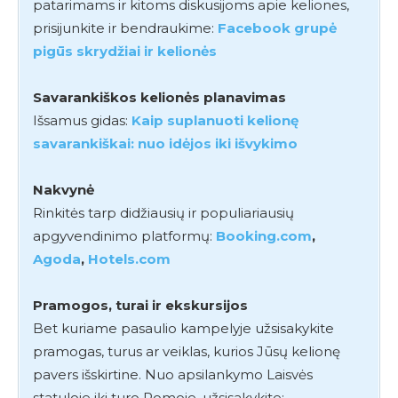
patarimams ir kitoms diskusijoms apie keliones,
prisijunkite ir bendraukime:
Facebook grupė
pigūs skrydžiai ir kelionės
Savarankiškos kelionės planavimas
Išsamus gidas:
Kaip suplanuoti kelionę
savarankiškai: nuo idėjos iki išvykimo
Nakvynė
Rinkitės tarp didžiausių ir populiariausių
apgyvendinimo platformų:
Booking.com
,
Agoda
,
Hotels.com
Pramogos, turai ir ekskursijos
Bet kuriame pasaulio kampelyje užsisakykite
pramogas, turus ar veiklas, kurios Jūsų kelionę
pavers išskirtine. Nuo apsilankymo Laisvės
statuloje iki turo Romoje, užsisakykite: