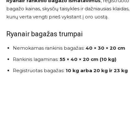
Ryanair rankinio bagažo išmatavimus
, registruoto
bagažo kainas, skysčių taisykles ir dažniausias klaidas,
kurių verta vengti prieš vykstant į oro uostą.
Ryanair bagažas trumpai
Nemokamas rankinis bagažas:
40 × 30 × 20 cm
Rankinis lagaminas:
55 × 40 × 20 cm (10 kg)
Registruotas bagažas:
10 kg arba 20 kg ir 23 kg