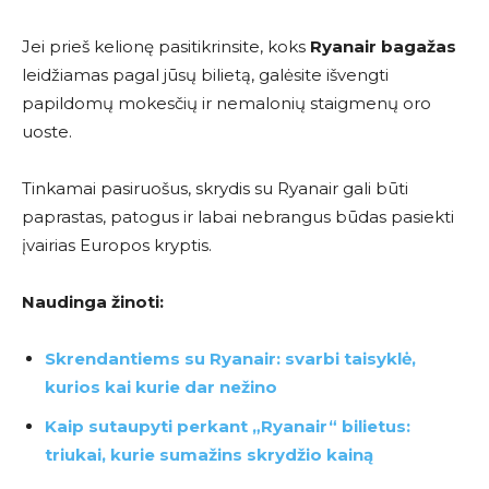
Jei prieš kelionę pasitikrinsite, koks
Ryanair bagažas
leidžiamas pagal jūsų bilietą, galėsite išvengti
papildomų mokesčių ir nemalonių staigmenų oro
uoste.
Tinkamai pasiruošus, skrydis su
Ryanair
gali būti
paprastas, patogus ir labai nebrangus būdas pasiekti
įvairias Europos kryptis.
Naudinga žinoti:
Skrendantiems su Ryanair: svarbi taisyklė,
kurios kai kurie dar nežino
Kaip sutaupyti perkant „Ryanair“ bilietus:
triukai, kurie sumažins skrydžio kainą