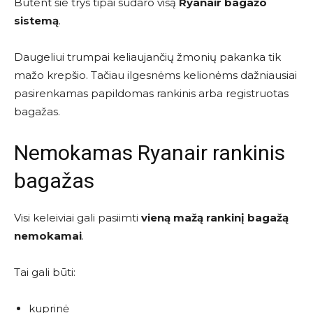
Būtent šie trys tipai sudaro visą
Ryanair bagažo
sistemą
.
Daugeliui trumpai keliaujančių žmonių pakanka tik
mažo krepšio. Tačiau ilgesnėms kelionėms dažniausiai
pasirenkamas papildomas rankinis arba registruotas
bagažas.
Nemokamas Ryanair rankinis
bagažas
Visi keleiviai gali pasiimti
vieną mažą rankinį bagažą
nemokamai
.
Tai gali būti:
kuprinė