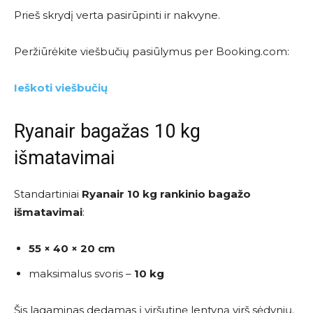
Prieš skrydį verta pasirūpinti ir nakvyne.
Peržiūrėkite viešbučių pasiūlymus per
Booking.com
:
Ieškoti viešbučių
Ryanair bagažas 10 kg
išmatavimai
Standartiniai
Ryanair 10 kg rankinio bagažo
išmatavimai
:
55 × 40 × 20 cm
maksimalus svoris –
10 kg
Šis lagaminas dedamas į viršutinę lentyną virš sėdynių.