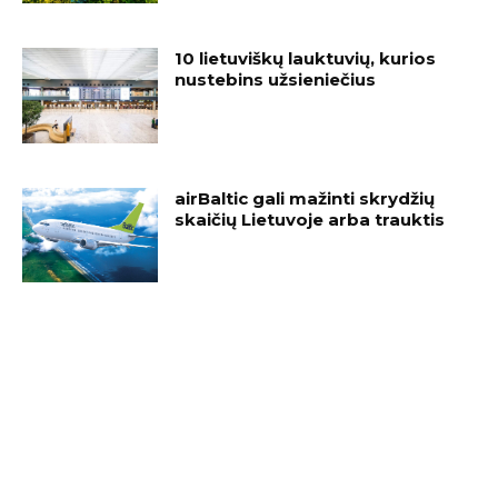
10 lietuviškų lauktuvių, kurios
nustebins užsieniečius
airBaltic gali mažinti skrydžių
skaičių Lietuvoje arba trauktis