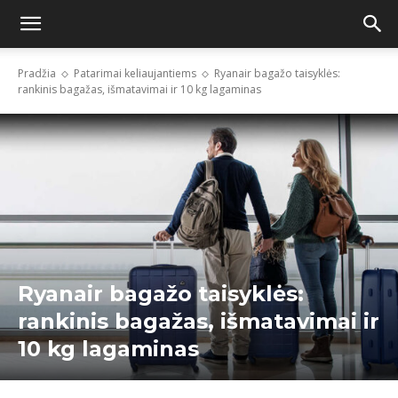
Pradžia
Patarimai keliaujantiems
Ryanair bagažo taisyklės:
rankinis bagažas, išmatavimai ir 10 kg lagaminas
Ryanair bagažo taisyklės:
rankinis bagažas, išmatavimai ir
10 kg lagaminas