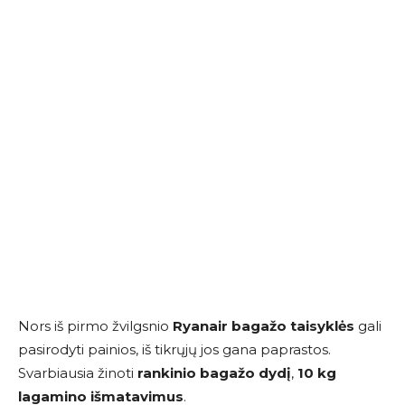
Nors iš pirmo žvilgsnio
Ryanair bagažo taisyklės
gali
pasirodyti painios, iš tikrųjų jos gana paprastos.
Svarbiausia žinoti
rankinio bagažo dydį
,
10 kg
lagamino išmatavimus
.