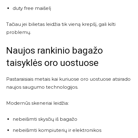
duty free maišelį
Tačiau jei bilietas leidžia tik vieną krepšį, gali kilti
problemų.
Naujos rankinio bagažo
taisyklės oro uostuose
Pastaraisiais metais kai kuriuose oro uostuose atsirado
naujos saugumo technologijos.
Modernūs skeneriai leidžia:
nebeišimti skysčių iš bagažo
nebeišimti kompiuterių ir elektronikos