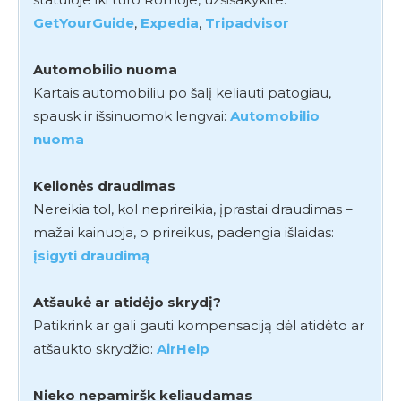
GetYourGuide
,
Expedia
,
Tripadvisor
Automobilio nuoma
Kartais automobiliu po šalį keliauti patogiau,
spausk ir išsinuomok lengvai:
Automobilio
nuoma
Kelionės draudimas
Nereikia tol, kol neprireikia, įprastai draudimas –
mažai kainuoja, o prireikus, padengia išlaidas:
įsigyti draudimą
Atšaukė ar atidėjo skrydį?
Patikrink ar gali gauti kompensaciją dėl atidėto ar
atšaukto skrydžio:
AirHelp
Nieko nepamiršk keliaudamas