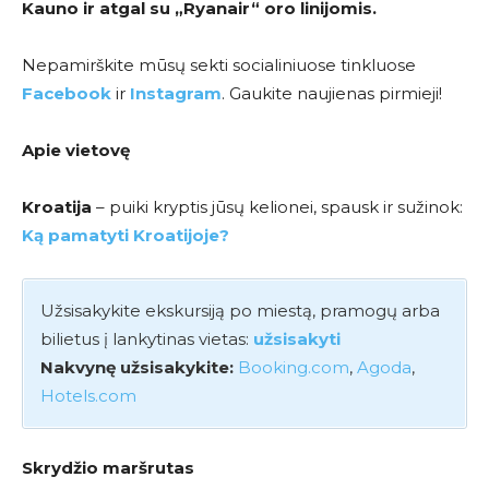
Kauno ir atgal su
„Ryanair
“ oro linijomis.
Nepamirškite mūsų sekti socialiniuose tinkluose
Facebook
ir
Instagram
. Gaukite naujienas pirmieji!
Apie vietovę
Kroatija
– puiki kryptis jūsų kelionei, spausk ir sužinok:
Ką pamatyti Kroatijoje?
Užsisakykite ekskursiją po miestą, pramogų arba
bilietus į lankytinas vietas:
užsisakyti
Nakvynę užsisakykite:
Booking.com
,
Agoda
,
Hotels.com
Skrydžio maršrutas