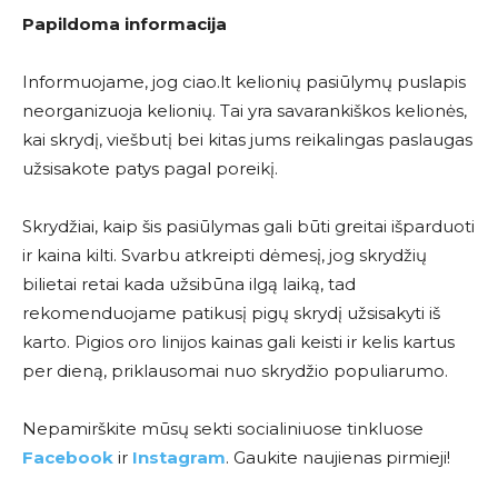
Papildoma informacija
Informuojame, jog ciao.lt kelionių pasiūlymų puslapis
neorganizuoja kelionių. Tai yra savarankiškos kelionės,
kai skrydį, viešbutį bei kitas jums reikalingas paslaugas
užsisakote patys pagal poreikį.
Skrydžiai, kaip šis pasiūlymas gali būti greitai išparduoti
ir kaina kilti. Svarbu atkreipti dėmesį, jog skrydžių
bilietai retai kada užsibūna ilgą laiką, tad
rekomenduojame patikusį pigų skrydį užsisakyti iš
karto. Pigios oro linijos kainas gali keisti ir kelis kartus
per dieną, priklausomai nuo skrydžio populiarumo.
Nepamirškite mūsų sekti socialiniuose tinkluose
Facebook
ir
Instagram
. Gaukite naujienas pirmieji!