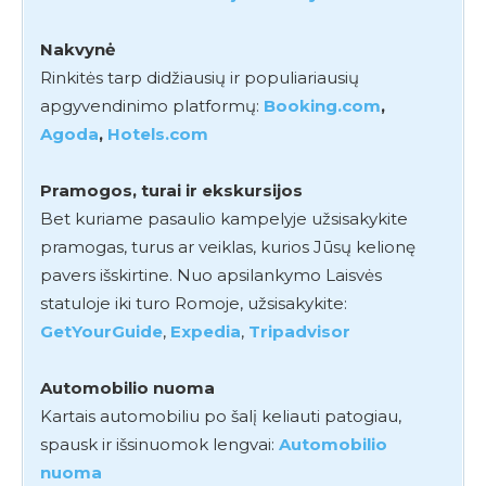
Nakvynė
Rinkitės tarp didžiausių ir populiariausių
apgyvendinimo platformų:
Booking.com
,
Agoda
,
Hotels.com
Pramogos, turai ir ekskursijos
Bet kuriame pasaulio kampelyje užsisakykite
pramogas, turus ar veiklas, kurios Jūsų kelionę
pavers išskirtine. Nuo apsilankymo Laisvės
statuloje iki turo Romoje, užsisakykite:
GetYourGuide
,
Expedia
,
Tripadvisor
Automobilio nuoma
Kartais automobiliu po šalį keliauti patogiau,
spausk ir išsinuomok lengvai:
Automobilio
nuoma