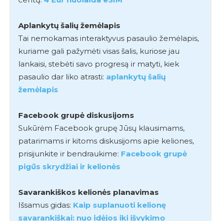
Aplankytų šalių žemėlapis
Tai nemokamas interaktyvus pasaulio žemėlapis,
kuriame gali pažymėti visas šalis, kuriose jau
lankaisi, stebėti savo progresą ir matyti, kiek
pasaulio dar liko atrasti:
aplankytų šalių
žemėlapis
Facebook grupė diskusijoms
Sukūrėm Facebook grupę Jūsų klausimams,
patarimams ir kitoms diskusijoms apie keliones,
prisijunkite ir bendraukime:
Facebook grupė
pigūs skrydžiai ir kelionės
Savarankiškos kelionės planavimas
Išsamus gidas:
Kaip suplanuoti kelionę
savarankiškai: nuo idėjos iki išvykimo