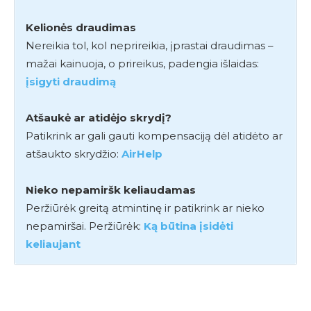
Kelionės draudimas
Nereikia tol, kol neprireikia, įprastai draudimas –
mažai kainuoja, o prireikus, padengia išlaidas:
įsigyti draudimą
Atšaukė ar atidėjo skrydį?
Patikrink ar gali gauti kompensaciją dėl atidėto ar
atšaukto skrydžio:
AirHelp
Nieko nepamiršk keliaudamas
Peržiūrėk greitą atmintinę ir patikrink ar nieko
nepamiršai. Peržiūrėk:
Ką būtina įsidėti
keliaujant