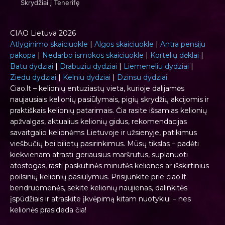
Skrydžiai į Tenerifę
CIAO Lietuva 2026
Atlyginimo skaiciuokle
|
Algos skaiciuokle
|
Antra pensiju
pakopa
|
Nedarbo ismokos skaiciuokle
|
Kortelių dėklai
|
Batu dydziai
|
Drabuziu dydziai
|
Liemeneliu dydziai
|
Ziedu dydziai
|
Kelniu dydziai
|
Dzinsu dydziai
Ciao.lt – kelionių entuziastų vieta, kurioje dalijamės
naujausiais kelionių pasiūlymais, pigių skrydžių akcijomis ir
praktiškais kelionių patarimais. Čia rasite išsamias kelionių
apžvalgas, aktualius kelionių gidus, rekomendacijas
savaitgalio kelionėms Lietuvoje ir užsienyje, patikimus
viešbučių bei bilietų pasirinkimus. Mūsų tikslas – padėti
kiekvienam atrasti geriausius maršrutus, suplanuoti
atostogas, rasti paskutinės minutės keliones ar išskirtinius
poilsinių kelionių pasiūlymus. Prisijunkite prie ciao.lt
bendruomenės, sekite kelionių naujienas, dalinkitės
įspūdžiais ir atraskite įkvėpimą kitam nuotykiui – nes
kelionės prasideda čia!