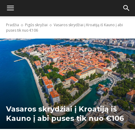
Pradžia
Pigūs skryžiai
Vasaros skrydžiai į Kroatiją iš Kauno į abi
puses tik nuo €106
Vasaros skrydžiai į Kroatiją iš
Kauno į abi puses tik nuo €106