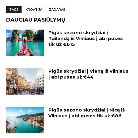
TAGS
KROATIJA
ZADARAS
DAUGIAU PASIŪLYMŲ
Pigūs sezono skrydžiai į
Tailandą iš Vilniaus į abi puses
tik už €615
Pigūs skrydžiai į Vieną iš Vilniaus
į abi puses už €44
Pigūs sezono skrydžiai į Nicą iš
Vilniaus į abi puses tik už €86