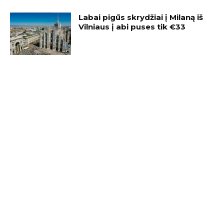
Labai pigūs skrydžiai į Milaną iš
Vilniaus į abi puses tik €33