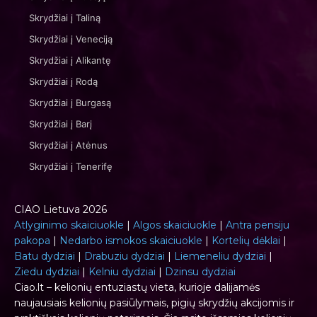
Skrydžiai į Taliną
Skrydžiai į Veneciją
Skrydžiai į Alikantę
Skrydžiai į Rodą
Skrydžiai į Burgasą
Skrydžiai į Barį
Skrydžiai į Atėnus
Skrydžiai į Tenerifę
CIAO Lietuva 2026
Atlyginimo skaiciuokle
|
Algos skaiciuokle
|
Antra pensiju
pakopa
|
Nedarbo ismokos skaiciuokle
|
Kortelių dėklai
|
Batu dydziai
|
Drabuziu dydziai
|
Liemeneliu dydziai
|
Ziedu dydziai
|
Kelniu dydziai
|
Dzinsu dydziai
Ciao.lt – kelionių entuziastų vieta, kurioje dalijamės
naujausiais kelionių pasiūlymais, pigių skrydžių akcijomis ir