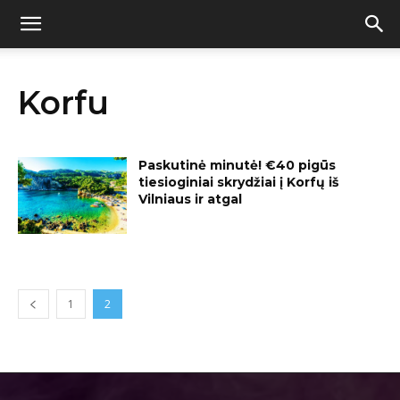
Korfu
Paskutinė minutė! €40 pigūs
tiesioginiai skrydžiai į Korfų iš
Vilniaus ir atgal
1
2