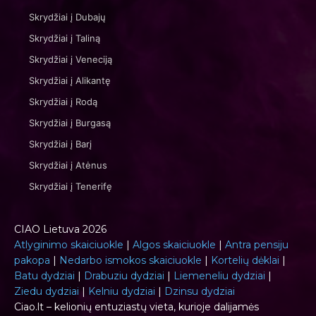
Skrydžiai į Dubajų
Skrydžiai į Taliną
Skrydžiai į Veneciją
Skrydžiai į Alikantę
Skrydžiai į Rodą
Skrydžiai į Burgasą
Skrydžiai į Barį
Skrydžiai į Atėnus
Skrydžiai į Tenerifę
CIAO Lietuva 2026
Atlyginimo skaiciuokle
|
Algos skaiciuokle
|
Antra pensiju
pakopa
|
Nedarbo ismokos skaiciuokle
|
Kortelių dėklai
|
Batu dydziai
|
Drabuziu dydziai
|
Liemeneliu dydziai
|
Ziedu dydziai
|
Kelniu dydziai
|
Dzinsu dydziai
Ciao.lt – kelionių entuziastų vieta, kurioje dalijamės