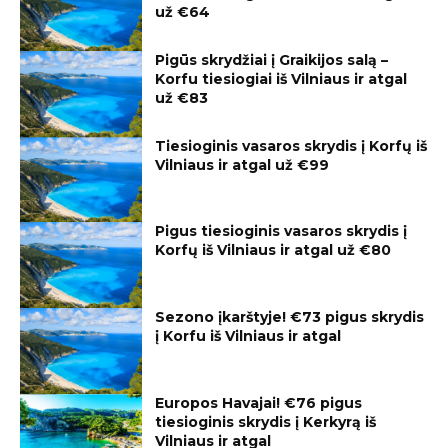
už €64
Pigūs skrydžiai į Graikijos salą –
Korfu tiesiogiai iš Vilniaus ir atgal
už €83
Tiesioginis vasaros skrydis į Korfų iš
Vilniaus ir atgal už €99
Pigus tiesioginis vasaros skrydis į
Korfų iš Vilniaus ir atgal už €80
Sezono įkarštyje! €73 pigus skrydis
į Korfu iš Vilniaus ir atgal
Europos Havajai! €76 pigus
tiesioginis skrydis į Kerkyrą iš
Vilniaus ir atgal