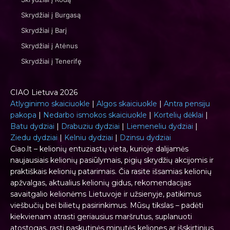
Skrydžiai į Burgasą
Skrydžiai į Barį
Skrydžiai į Atėnus
Skrydžiai į Tenerifę
CIAO Lietuva 2026
Atlyginimo skaiciuokle
|
Algos skaiciuokle
|
Antra pensiju
pakopa
|
Nedarbo ismokos skaiciuokle
|
Kortelių dėklai
|
Batu dydziai
|
Drabuziu dydziai
|
Liemeneliu dydziai
|
Ziedu dydziai
|
Kelniu dydziai
|
Dzinsu dydziai
Ciao.lt – kelionių entuziastų vieta, kurioje dalijamės
naujausiais kelionių pasiūlymais, pigių skrydžių akcijomis ir
praktiškais kelionių patarimais. Čia rasite išsamias kelionių
apžvalgas, aktualius kelionių gidus, rekomendacijas
savaitgalio kelionėms Lietuvoje ir užsienyje, patikimus
viešbučių bei bilietų pasirinkimus. Mūsų tikslas – padėti
kiekvienam atrasti geriausius maršrutus, suplanuoti
atostogas, rasti paskutinės minutės keliones ar išskirtinius