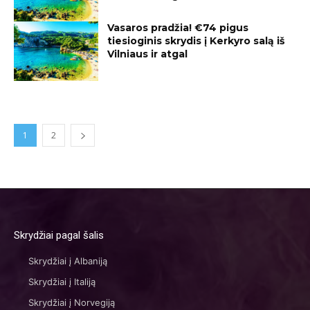
Vasaros pradžia! €74 pigus
tiesioginis skrydis į Kerkyro salą iš
Vilniaus ir atgal
1
2
Skrydžiai pagal šalis
Skrydžiai į Albaniją
Skrydžiai į Italiją
Skrydžiai į Norvegiją