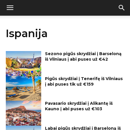
Ispanija
Sezono pigūs skrydžiai į Barseloną
iš Vilniaus į abi puses už €42
Pigūs skrydžiai į Tenerifę iš Vilniaus
į abi puses tik už €159
Pavasario skrydžiai į Alikantę iš
Kauno į abi puses už €103
Labai pigūs skrydžiai į Barseloną iš