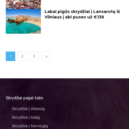
Labai pigūs skrydžiai į Lansarotę iš
Vilniaus į abi puses už €136
1
2
3
Skrydžiai pagal šalis
Skrydžiai į Albaniją
Skrydžiai į Italiją
Skrydžiai į Norvegiją