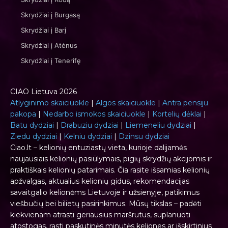
Skrydžiai į Burgasą
Skrydžiai į Barį
Skrydžiai į Atėnus
Skrydžiai į Tenerifę
CIAO Lietuva 2026
Atlyginimo skaiciuokle
|
Algos skaiciuokle
|
Antra pensiju
pakopa
|
Nedarbo ismokos skaiciuokle
|
Kortelių dėklai
|
Batu dydziai
|
Drabuziu dydziai
|
Liemeneliu dydziai
|
Ziedu dydziai
|
Kelniu dydziai
|
Dzinsu dydziai
Ciao.lt – kelionių entuziastų vieta, kurioje dalijamės
naujausiais kelionių pasiūlymais, pigių skrydžių akcijomis ir
praktiškais kelionių patarimais. Čia rasite išsamias kelionių
apžvalgas, aktualius kelionių gidus, rekomendacijas
savaitgalio kelionėms Lietuvoje ir užsienyje, patikimus
viešbučių bei bilietų pasirinkimus. Mūsų tikslas – padėti
kiekvienam atrasti geriausius maršrutus, suplanuoti
atostogas, rasti paskutinės minutės keliones ar išskirtinius