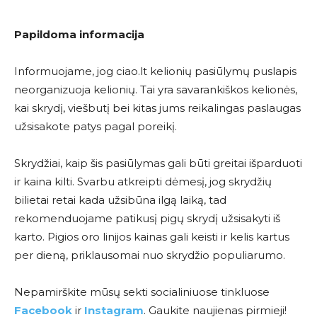
Papildoma informacija
Informuojame, jog ciao.lt kelionių pasiūlymų puslapis
neorganizuoja kelionių. Tai yra savarankiškos kelionės,
kai skrydį, viešbutį bei kitas jums reikalingas paslaugas
užsisakote patys pagal poreikį.
Skrydžiai, kaip šis pasiūlymas gali būti greitai išparduoti
ir kaina kilti. Svarbu atkreipti dėmesį, jog skrydžių
bilietai retai kada užsibūna ilgą laiką, tad
rekomenduojame patikusį pigų skrydį užsisakyti iš
karto. Pigios oro linijos kainas gali keisti ir kelis kartus
per dieną, priklausomai nuo skrydžio populiarumo.
Nepamirškite mūsų sekti socialiniuose tinkluose
Facebook
ir
Instagram
. Gaukite naujienas pirmieji!