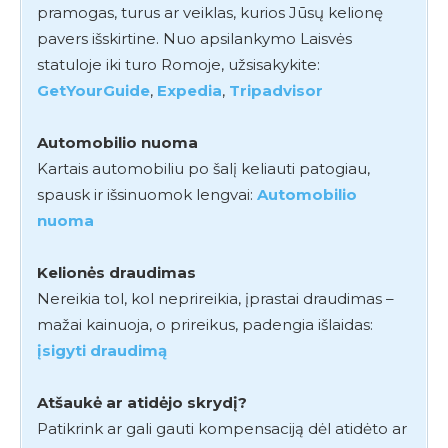
pramogas, turus ar veiklas, kurios Jūsų kelionę
pavers išskirtine. Nuo apsilankymo Laisvės
statuloje iki turo Romoje, užsisakykite:
GetYourGuide
,
Expedia
,
Tripadvisor
Automobilio nuoma
Kartais automobiliu po šalį keliauti patogiau,
spausk ir išsinuomok lengvai:
Automobilio
nuoma
Kelionės draudimas
Nereikia tol, kol neprireikia, įprastai draudimas –
mažai kainuoja, o prireikus, padengia išlaidas:
įsigyti draudimą
Atšaukė ar atidėjo skrydį?
Patikrink ar gali gauti kompensaciją dėl atidėto ar