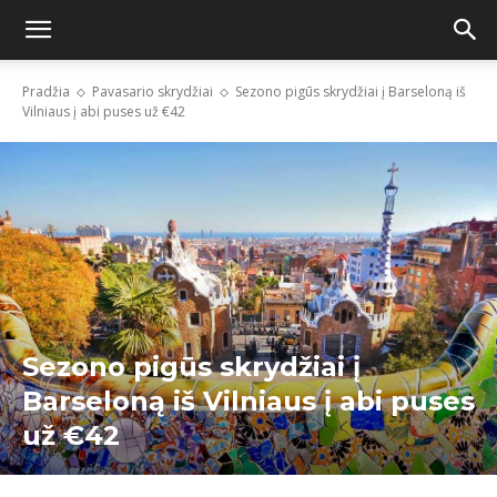
Pradžia
Pavasario skrydžiai
Sezono pigūs skrydžiai į Barseloną iš
Vilniaus į abi puses už €42
Sezono pigūs skrydžiai į
Barseloną iš Vilniaus į abi puses
už €42