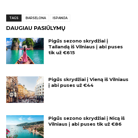
TAGS
BARSELONA
ISPANIJA
DAUGIAU PASIŪLYMŲ
Pigūs sezono skrydžiai į
Tailandą iš Vilniaus į abi puses
tik už €615
Pigūs skrydžiai į Vieną iš Vilniaus
į abi puses už €44
Pigūs sezono skrydžiai į Nicą iš
Vilniaus į abi puses tik už €86