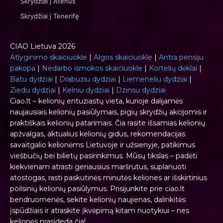
Skrydžiai į Atėnus
Skrydžiai į Tenerifę
CIAO Lietuva 2026
Atlyginimo skaiciuokle
|
Algos skaiciuokle
|
Antra pensiju
pakopa
|
Nedarbo ismokos skaiciuokle
|
Kortelių dėklai
|
Batu dydziai
|
Drabuziu dydziai
|
Liemeneliu dydziai
|
Ziedu dydziai
|
Kelniu dydziai
|
Dzinsu dydziai
Ciao.lt – kelionių entuziastų vieta, kurioje dalijamės
naujausiais kelionių pasiūlymais, pigių skrydžių akcijomis ir
praktiškais kelionių patarimais. Čia rasite išsamias kelionių
apžvalgas, aktualius kelionių gidus, rekomendacijas
savaitgalio kelionėms Lietuvoje ir užsienyje, patikimus
viešbučių bei bilietų pasirinkimus. Mūsų tikslas – padėti
kiekvienam atrasti geriausius maršrutus, suplanuoti
atostogas, rasti paskutinės minutės keliones ar išskirtinius
poilsinių kelionių pasiūlymus. Prisijunkite prie ciao.lt
bendruomenės, sekite kelionių naujienas, dalinkitės
įspūdžiais ir atraskite įkvėpimą kitam nuotykiui – nes
kelionės prasideda čia!