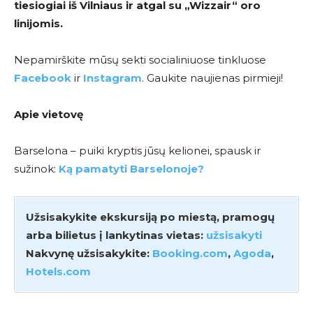
tiesiogiai iš Vilniaus ir atgal su
„Wizzair
“ oro
linijomis.
Nepamirškite mūsų sekti socialiniuose tinkluose
Facebook
ir
Instagram
. Gaukite naujienas pirmieji!
Apie vietovę
Barselona – puiki kryptis jūsų kelionei, spausk ir
sužinok:
Ką pamatyti Barselonoje?
Užsisakykite ekskursiją po miestą, pramogų
arba bilietus į lankytinas vietas:
užsisakyti
Nakvynę užsisakykite:
Booking.com
,
Agoda
,
Hotels.com