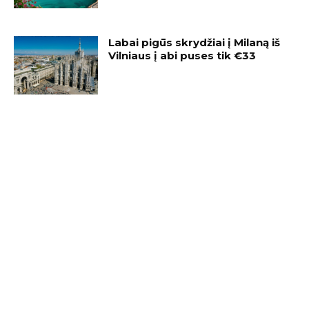
Labai pigūs skrydžiai į Milaną iš
Vilniaus į abi puses tik €33