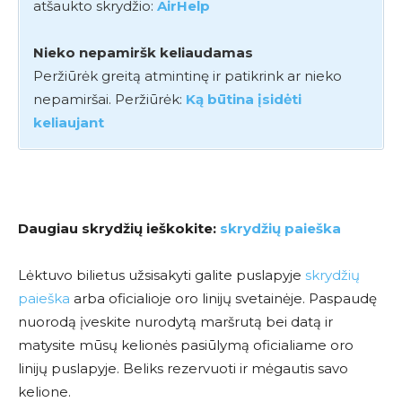
atšaukto skrydžio:
AirHelp
Nieko nepamiršk keliaudamas
Peržiūrėk greitą atmintinę ir patikrink ar nieko
nepamiršai. Peržiūrėk:
Ką būtina įsidėti
keliaujant
Daugiau skrydžių ieškokite:
skrydžių paieška
Lėktuvo bilietus užsisakyti galite puslapyje
skrydžių
paieška
arba oficialioje oro linijų svetainėje. Paspaudę
nuorodą įveskite nurodytą maršrutą bei datą ir
matysite mūsų kelionės pasiūlymą oficialiame oro
linijų puslapyje. Beliks rezervuoti ir mėgautis savo
kelione.