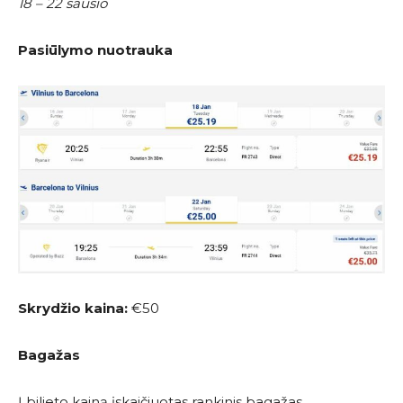
18 – 22 sausio
Pasiūlymo nuotrauka
Skrydžio kaina:
€50
Bagažas
Į bilieto kainą įskaičiuotas rankinis bagažas.