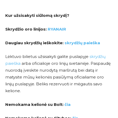
Kur užsisakyti siūlomą skrydį?
Skrydžio oro linijos:
RYANAIR
Daugiau skrydžių ieškokite:
skrydžių paieška
Lėktuvo bilietus užsisakyti galite puslapyje
skrydžių
paieška
arba oficialioje oro linijų svetainėje. Paspaudę
nuorodą įveskite nurodytą maršrutą bei datą ir
matysite mūsų kelionės pasiūlymą oficialiame oro
linijų puslapyje. Beliks rezervuoti ir mėgautis savo
kelione.
Nemokama kelionė su Bolt:
čia