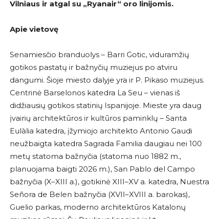
Vilniaus ir atgal su
„Ryanair
“
oro linijomis.
Apie vietovę
Senamiesčio branduolys – Barri Gotic, viduramžių
gotikos pastatų ir bažnyčių muziejus po atviru
dangumi. Šioje miesto dalyje yra ir P. Pikaso muziejus.
Centrinė Barselonos katedra La Seu – vienas iš
didžiausių gotikos statinių Ispanijoje. Mieste yra daug
įvairių architektūros ir kultūros paminklų – Santa
Eulàlia katedra, įžymiojo architekto Antonio Gaudi
neužbaigta katedra Sagrada Familia daugiau nei 100
metų statoma bažnyčia (statoma nuo 1882 m.,
planuojama baigti 2026 m.), San Pablo del Campo
bažnyčia (X–XIII a.), gotikinė XIII–XV a. katedra, Nuestra
Señora de Belen bažnyčia (XVII–XVIII a. barokas),
Guelio parkas, moderno architektūros Katalonų