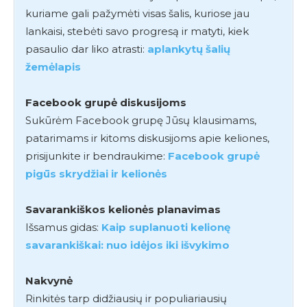
kuriame gali pažymėti visas šalis, kuriose jau
lankaisi, stebėti savo progresą ir matyti, kiek
pasaulio dar liko atrasti:
aplankytų šalių
žemėlapis
Facebook grupė diskusijoms
Sukūrėm Facebook grupę Jūsų klausimams,
patarimams ir kitoms diskusijoms apie keliones,
prisijunkite ir bendraukime:
Facebook grupė
pigūs skrydžiai ir kelionės
Savarankiškos kelionės planavimas
Išsamus gidas:
Kaip suplanuoti kelionę
savarankiškai: nuo idėjos iki išvykimo
Nakvynė
Rinkitės tarp didžiausių ir populiariausių