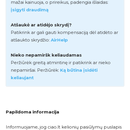
mažai kainuoja, o prireikus, padengia išlaidas:
įsigyti draudimą
Atšaukė ar atidėjo skrydį?
Patikrink ar gali gauti kompensaciją dėl atidėto ar
atšaukto skrydžio:
AirHelp
Nieko nepamiršk keliaudamas
Peržiūrėk greitą atmintinę ir patikrink ar nieko
nepamiršai. Peržiūrėk:
Ką būtina įsidėti
keliaujant
Papildoma informacija
Informuojame, jog ciao.lt kelionių pasiūlymų puslapis