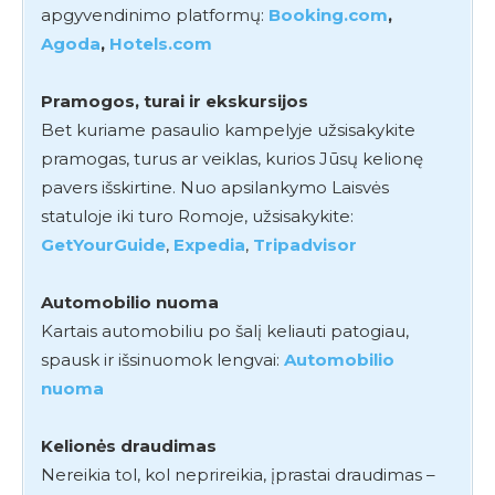
apgyvendinimo platformų:
Booking.com
,
Agoda
,
Hotels.com
Pramogos, turai ir ekskursijos
Bet kuriame pasaulio kampelyje užsisakykite
pramogas, turus ar veiklas, kurios Jūsų kelionę
pavers išskirtine. Nuo apsilankymo Laisvės
statuloje iki turo Romoje, užsisakykite:
GetYourGuide
,
Expedia
,
Tripadvisor
Automobilio nuoma
Kartais automobiliu po šalį keliauti patogiau,
spausk ir išsinuomok lengvai:
Automobilio
nuoma
Kelionės draudimas
Nereikia tol, kol neprireikia, įprastai draudimas –