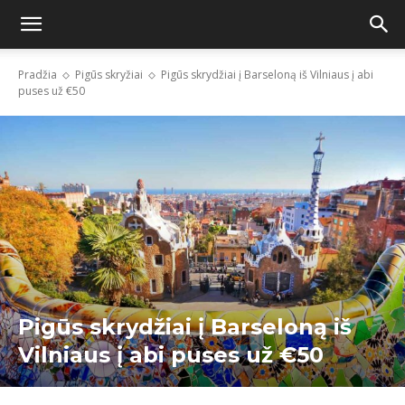
Pradžia
Pigūs skryžiai
Pigūs skrydžiai į Barseloną iš Vilniaus į abi
puses už €50
Pigūs skrydžiai į Barseloną iš
Vilniaus į abi puses už €50