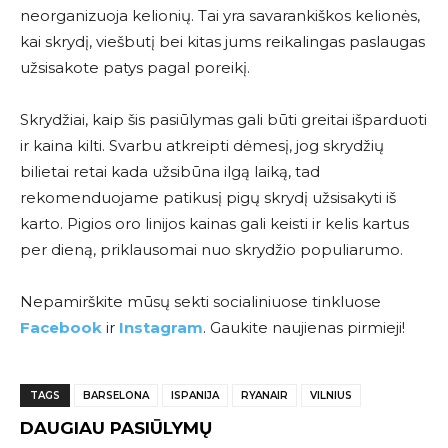
neorganizuoja kelionių. Tai yra savarankiškos kelionės,
kai skrydį, viešbutį bei kitas jums reikalingas paslaugas
užsisakote patys pagal poreikį.
Skrydžiai, kaip šis pasiūlymas gali būti greitai išparduoti
ir kaina kilti. Svarbu atkreipti dėmesį, jog skrydžių
bilietai retai kada užsibūna ilgą laiką, tad
rekomenduojame patikusį pigų skrydį užsisakyti iš
karto. Pigios oro linijos kainas gali keisti ir kelis kartus
per dieną, priklausomai nuo skrydžio populiarumo.
Nepamirškite mūsų sekti socialiniuose tinkluose
Facebook
ir
Instagram
. Gaukite naujienas pirmieji!
TAGS
BARSELONA
ISPANIJA
RYANAIR
VILNIUS
DAUGIAU PASIŪLYMŲ