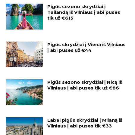
Pigūs sezono skrydžiai į
Tailandą iš Vilniaus į abi puses
tik už €615
Pigūs skrydžiai į Vieną iš Vilniaus
į abi puses už €44
Pigūs sezono skrydžiai į Nicą iš
Vilniaus į abi puses tik už €86
Labai pigūs skrydžiai į Milaną iš
Vilniaus į abi puses tik €33