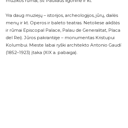
muzikos rūmai, Šv. Pauliaus ligoninė ir kt. ‎
Yra daug muziejų – istorijos, archeologijos, jūrų, dailės
menų ir kt. Operos ir baleto teatras. Netoliese aikštės
ir rūmai Episcopal Palace, Palau de Generalitat, Placa
del Rei). Jūros pakrantėje – monumentas Kristupui
Kolumbui. Mieste labai ryški architekto Antonio Gaudí
(1852–1923) įtaka (XIX a. pabaiga).