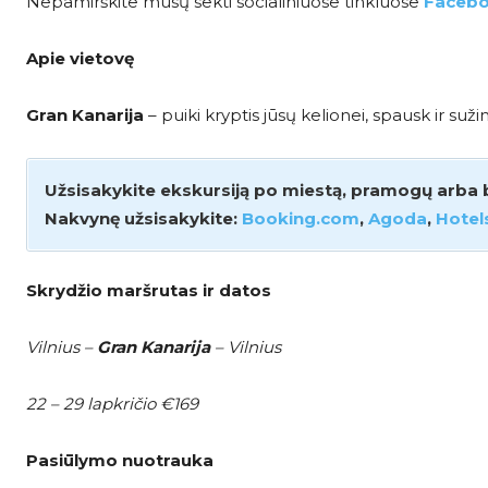
Nepamirškite mūsų sekti socialiniuose tinkluose
Faceb
Apie vietovę
Gran Kanarija
– puiki kryptis jūsų kelionei, spausk ir suž
Užsisakykite ekskursiją po miestą, pramogų arba bil
Nakvynę užsisakykite:
Booking.com
,
Agoda
,
Hotel
Skrydžio maršrutas ir datos
Vilnius –
Gran Kanarija
– Vilnius
22 – 29 lapkričio €169
Pasiūlymo nuotrauka