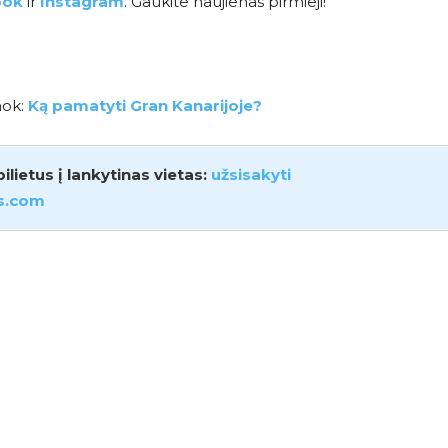
ook
ir
Instagram
. Gaukite naujienas pirmieji!
inok:
Ką pamatyti Gran Kanarijoje?
ietus į lankytinas vietas:
užsisakyti
s.com