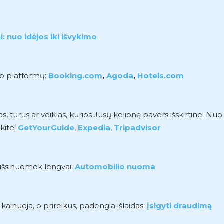
: nuo idėjos iki išvykimo
mo platformų:
Booking.com
,
Agoda
,
Hotels.com
turus ar veiklas, kurios Jūsų kelionę pavers išskirtine. Nuo
kite:
GetYourGuide
,
Expedia
,
Tripadvisor
r išsinuomok lengvai:
Automobilio nuoma
 kainuoja, o prireikus, padengia išlaidas:
įsigyti draudimą