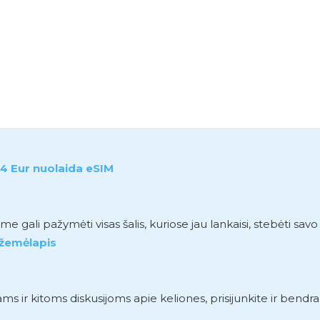
4 Eur nuolaida eSIM
gali pažymėti visas šalis, kuriose jau lankaisi, stebėti sav
 žemėlapis
r kitoms diskusijoms apie keliones, prisijunkite ir bendr