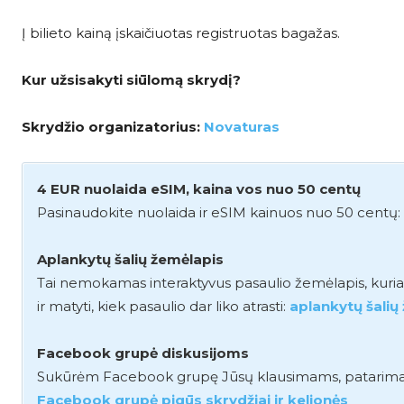
Į bilieto kainą įskaičiuotas registruotas bagažas.
Kur užsisakyti siūlomą skrydį?
Skrydžio organizatorius:
Novaturas
4 EUR nuolaida eSIM, kaina vos nuo 50 centų
Pasinaudokite nuolaida ir eSIM kainuos nuo 50 centų:
Aplankytų šalių žemėlapis
Tai nemokamas interaktyvus pasaulio žemėlapis, kuriame 
ir matyti, kiek pasaulio dar liko atrasti:
aplankytų šalių
Facebook grupė diskusijoms
Sukūrėm Facebook grupę Jūsų klausimams, patarimams i
Facebook grupė pigūs skrydžiai ir kelionės