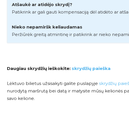
Atšaukė ar atidėjo skrydį?
Patikrink ar gali gauti kompensaciją dėl atidėto ar atš
Nieko nepamiršk keliaudamas
Peržiūrėk greitą atmintinę ir patikrink ar nieko nepami
Daugiau skrydžių ieškokite:
skrydžių paieška
Lėktuvo bilietus užsisakyti galite puslapyje
skrydžių paie
nurodytą maršrutą bei datą ir matysite mūsų kelionės pasi
savo kelione.