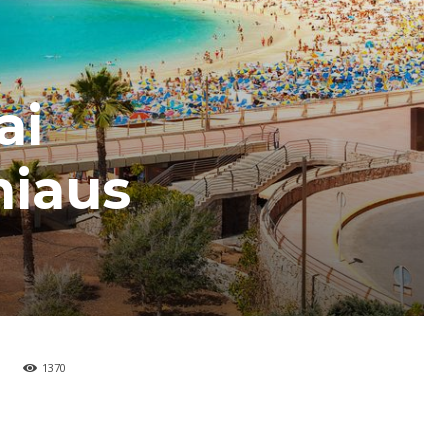
ai
niaus
1370