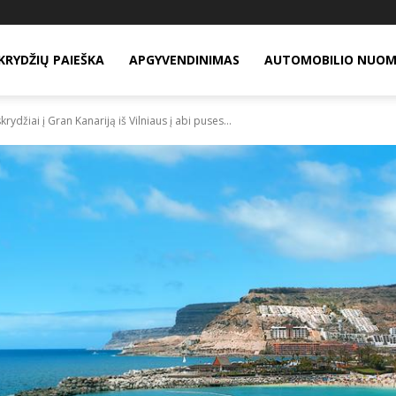
KRYDŽIŲ PAIEŠKA
APGYVENDINIMAS
AUTOMOBILIO NUO
rydžiai į Gran Kanariją iš Vilniaus į abi puses...