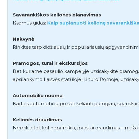
Savarankiškos kelionės planavimas
Išsamus gidas:
Kaip suplanuoti kelionę savarankiškai
Nakvynė
Rinkitės tarp didžiausių ir populiariausių apgyvendini
Pramogos, turai ir ekskursijos
Bet kuriame pasaulio kampelyje užsisakykite pramogas, 
apsilankymo Laisvės statuloje iki turo Romoje, užsisaky
Automobilio nuoma
Kartais automobiliu po šalį keliauti patogiau, spausk i
Kelionės draudimas
Nereikia tol, kol neprireikia, įprastai draudimas – mažai