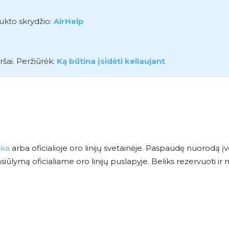
aukto skrydžio:
AirHelp
ršai. Peržiūrėk:
Ką būtina įsidėti keliaujant
ška
arba oficialioje oro linijų svetainėje. Paspaudę nuorodą įv
ūlymą oficialiame oro linijų puslapyje. Beliks rezervuoti ir