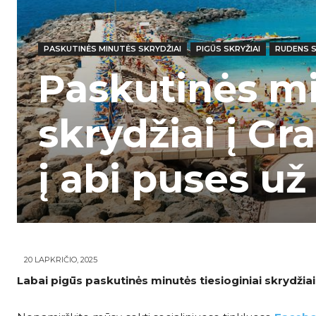
PASKUTINĖS MINUTĖS SKRYDŽIAI
PIGŪS SKRYŽIAI
RUDENS S
Paskutinės mi
skrydžiai į Gr
į abi puses už
20 LAPKRIČIO, 2025
Labai pigūs paskutinės minutės tiesioginiai skrydžiai į