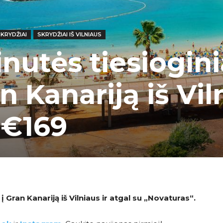
KRYDŽIAI
SKRYDŽIAI IŠ VILNIAUS
nutės tiesiogini
an Kanariją iš Vil
 €169
 Gran Kanariją iš Vilniaus ir atgal su
„Novaturas
“.