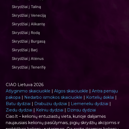
Skrydžiai į Taliną
Skrydžiai į Veneciją
Skrydžiai į Alikantę
Skrydžiai į Rodą
Skrydžiai į Burgasą
Skrydžiai į Barį
Skrydžiai į Atėnus
Skrydžiai į Tenerifę
CIAO Lietuva 2026
Atlyginimo skaiciuokle
|
Algos skaiciuokle
|
Antra pensiju
pakopa
|
Nedarbo ismokos skaiciuokle
|
Kortelių dėklai
|
Batu dydziai
|
Drabuziu dydziai
|
Liemeneliu dydziai
|
Ziedu dydziai
|
Kelniu dydziai
|
Dzinsu dydziai
Ciao.lt – kelionių entuziastų vieta, kurioje dalijamės
naujausiais kelionių pasiūlymais, pigių skrydžių akcijomis ir