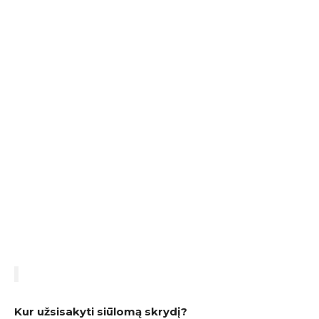
Kur užsisakyti siūlomą skrydį?