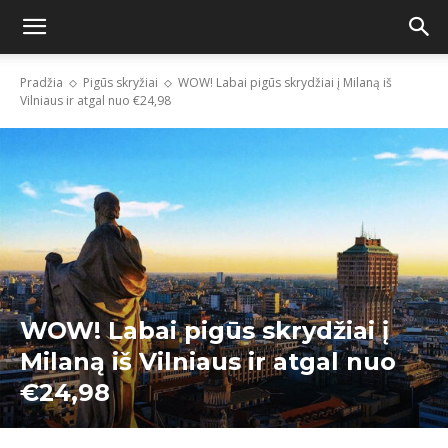
Pradžia
Pigūs skryžiai
WOW! Labai pigūs skrydžiai į Milaną iš
Vilniaus ir atgal nuo €24,98
WOW! Labai pigūs skrydžiai į
Milaną iš Vilniaus ir atgal nuo
€24,98