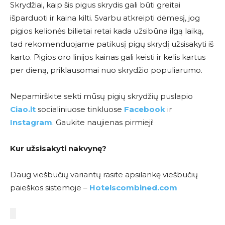
Skrydžiai, kaip šis pigus skrydis gali būti greitai
išparduoti ir kaina kilti. Svarbu atkreipti dėmesį, jog
pigios kelionės bilietai retai kada užsibūna ilgą laiką,
tad rekomenduojame patikusį pigų skrydį užsisakyti iš
karto. Pigios oro linijos kainas gali keisti ir kelis kartus
per dieną, priklausomai nuo skrydžio populiarumo.
Nepamirškite sekti mūsų pigių skrydžių puslapio
Ciao.lt
socialiniuose tinkluose
Facebook
ir
Instagram
. Gaukite naujienas pirmieji!
Kur užsisakyti nakvynę?
Daug viešbučių variantų rasite apsilankę viešbučių
paieškos sistemoje –
Hotelscombined.com