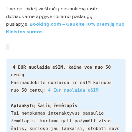
Taip pat didelį viešbučių pasirinkimą rasite
didžiausiame apgyvendinimo paslaugų
puslapyje:
Booking.com – Gaukite 10% premiją nuo
išleistos sumos
4 EUR nuolaida eSIM, kaina vos nuo 50
centų
Pasinaudokite nuolaida ir eSIM kainuos
nuo 50 centų:
4 Eur nuolaida eSIM
Aplankytų šalių žemėlapis
Tai nemokamas interaktyvus pasaulio
žemėlapis, kuriame gali pažymėti visas
šalis, kuriose jau lankaisi, stebėti savo