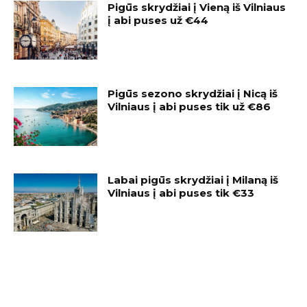
Pigūs skrydžiai į Vieną iš Vilniaus
į abi puses už €44
Pigūs sezono skrydžiai į Nicą iš
Vilniaus į abi puses tik už €86
Labai pigūs skrydžiai į Milaną iš
Vilniaus į abi puses tik €33