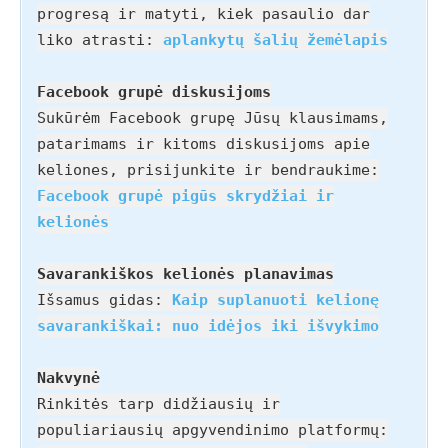
progresą ir matyti, kiek pasaulio dar
liko atrasti:
aplankytų šalių žemėlapis
Facebook grupė diskusijoms
Sukūrėm Facebook grupę Jūsų klausimams,
patarimams ir kitoms diskusijoms apie
keliones, prisijunkite ir bendraukime:
Facebook grupė pigūs skrydžiai ir
kelionės
Savarankiškos kelionės planavimas
Išsamus gidas:
Kaip suplanuoti kelionę
savarankiškai: nuo idėjos iki išvykimo
Nakvynė
Rinkitės tarp didžiausių ir
populiariausių apgyvendinimo platformų: