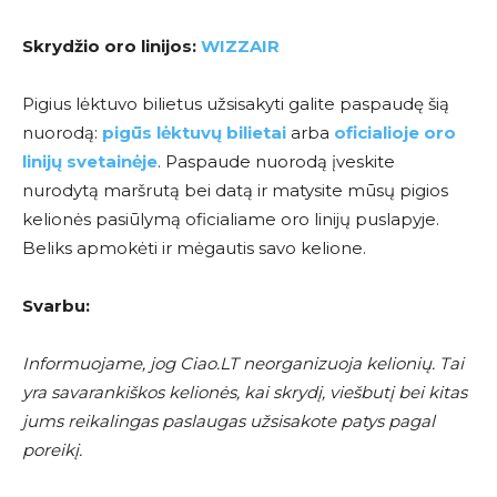
Skrydžio oro linijos:
WIZZAIR
Pigius lėktuvo bilietus užsisakyti galite paspaudę šią
nuorodą:
pigūs lėktuvų bilietai
arba
oficialioje oro
linijų svetainėje
. Paspaude nuorodą įveskite
nurodytą maršrutą bei datą ir matysite mūsų pigios
kelionės pasiūlymą oficialiame oro linijų puslapyje.
Beliks apmokėti ir mėgautis savo kelione.
Svarbu:
Informuojame, jog Ciao.LT neorganizuoja kelionių. Tai
yra savarankiškos kelionės, kai skrydį, viešbutį bei kitas
jums reikalingas paslaugas užsisakote patys pagal
poreikį.