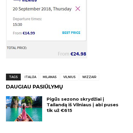
TAGS
ITALIJA
MILANAS
VILNIUS
WIZZAIR
DAUGIAU PASIŪLYMŲ
Pigūs sezono skrydžiai į
Tailandą iš Vilniaus į abi puses
tik už €615