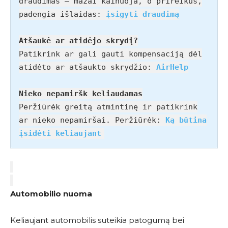
draudimas – mažai kainuoja, o prireikus,
padengia išlaidas:
įsigyti draudimą
Atšaukė ar atidėjo skrydį?
Patikrink ar gali gauti kompensaciją dėl
atidėto ar atšaukto skrydžio:
AirHelp
Nieko nepamiršk keliaudamas
Peržiūrėk greitą atmintinę ir patikrink
ar nieko nepamiršai. Peržiūrėk:
Ką būtina
įsidėti keliaujant
Automobilio nuoma
Keliaujant automobilis suteikia patogumą bei