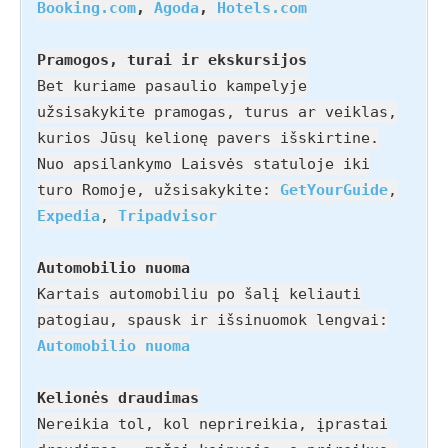
Booking.com
,
Agoda
,
Hotels.com
Pramogos, turai ir ekskursijos
Bet kuriame pasaulio kampelyje
užsisakykite pramogas, turus ar veiklas,
kurios Jūsų kelionę pavers išskirtine.
Nuo apsilankymo Laisvės statuloje iki
turo Romoje, užsisakykite:
GetYourGuide
,
Expedia
,
Tripadvisor
Automobilio nuoma
Kartais automobiliu po šalį keliauti
patogiau, spausk ir išsinuomok lengvai:
Automobilio nuoma
Kelionės draudimas
Nereikia tol, kol neprireikia, įprastai