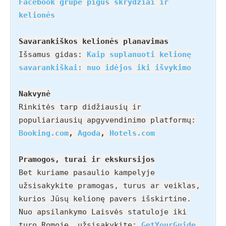
Facebook grupė pigūs skrydžiai ir
kelionės
Savarankiškos kelionės planavimas
Išsamus gidas:
Kaip suplanuoti kelionę
savarankiškai: nuo idėjos iki išvykimo
Nakvynė
Rinkitės tarp didžiausių ir
populiariausių apgyvendinimo platformų:
Booking.com
,
Agoda
,
Hotels.com
Pramogos, turai ir ekskursijos
Bet kuriame pasaulio kampelyje
užsisakykite pramogas, turus ar veiklas,
kurios Jūsų kelionę pavers išskirtine.
Nuo apsilankymo Laisvės statuloje iki
turo Romoje, užsisakykite:
GetYourGuide
,