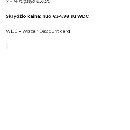
7 – 14 rugsėjo €37,98
Skrydžio kaina: nuo
€34,98 su WDC
WDC – Wizzair Discount card