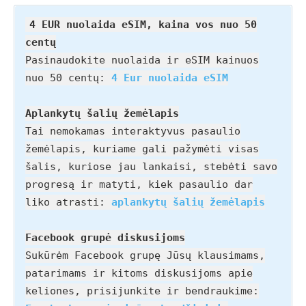
4 EUR nuolaida eSIM, kaina vos nuo 50
centų
Pasinaudokite nuolaida ir eSIM kainuos
nuo 50 centų:
4 Eur nuolaida eSIM
Aplankytų šalių žemėlapis
Tai nemokamas interaktyvus pasaulio
žemėlapis, kuriame gali pažymėti visas
šalis, kuriose jau lankaisi, stebėti savo
progresą ir matyti, kiek pasaulio dar
liko atrasti:
aplankytų šalių žemėlapis
Facebook grupė diskusijoms
Sukūrėm Facebook grupę Jūsų klausimams,
patarimams ir kitoms diskusijoms apie
keliones, prisijunkite ir bendraukime: