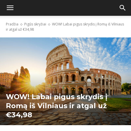
Pradžia
Pigūs skryžiai
WOW! Labai pigus skrydis į Romą iš Vilniaus
ir atgal už €34,98
WOW! Labai pigus skrydis į
Romą iš Vilniaus ir atgal už
€34,98