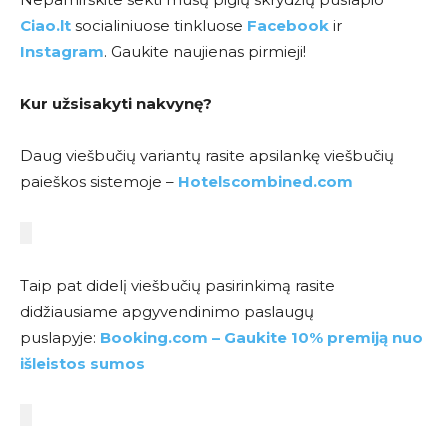
Ciao.lt
socialiniuose tinkluose
Facebook
ir
Instagram
. Gaukite naujienas pirmieji!
Kur užsisakyti nakvynę?
Daug viešbučių variantų rasite apsilankę viešbučių
paieškos sistemoje –
Hotelscombined.com
Taip pat didelį viešbučių pasirinkimą rasite
didžiausiame apgyvendinimo paslaugų
puslapyje:
Booking.com – Gaukite 10% premiją nuo
išleistos sumos