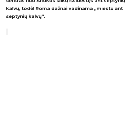
centras nuo Antikos laikų išsidėstęs ant septynių
kalvų, todėl Roma dažnai vadinama „miestu ant
septynių kalvų“.