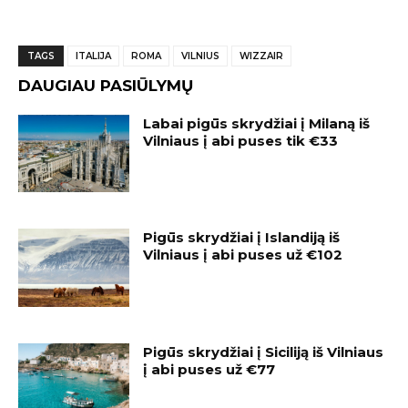
TAGS
ITALIJA
ROMA
VILNIUS
WIZZAIR
DAUGIAU PASIŪLYMŲ
Labai pigūs skrydžiai į Milaną iš
Vilniaus į abi puses tik €33
Pigūs skrydžiai į Islandiją iš
Vilniaus į abi puses už €102
Pigūs skrydžiai į Siciliją iš Vilniaus
į abi puses už €77