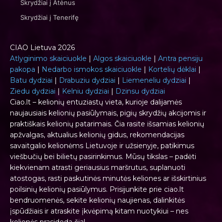
Skrydžiai į Atėnus
Skrydžiai į Tenerifę
CIAO Lietuva 2026
Atlyginimo skaiciuokle
|
Algos skaiciuokle
|
Antra pensiju
pakopa
|
Nedarbo ismokos skaiciuokle
|
Kortelių dėklai
|
Batu dydziai
|
Drabuziu dydziai
|
Liemeneliu dydziai
|
Ziedu dydziai
|
Kelniu dydziai
|
Dzinsu dydziai
Ciao.lt – kelionių entuziastų vieta, kurioje dalijamės
naujausiais kelionių pasiūlymais, pigių skrydžių akcijomis ir
praktiškais kelionių patarimais. Čia rasite išsamias kelionių
apžvalgas, aktualius kelionių gidus, rekomendacijas
savaitgalio kelionėms Lietuvoje ir užsienyje, patikimus
viešbučių bei bilietų pasirinkimus. Mūsų tikslas – padėti
kiekvienam atrasti geriausius maršrutus, suplanuoti
atostogas, rasti paskutinės minutės keliones ar išskirtinius
poilsinių kelionių pasiūlymus. Prisijunkite prie ciao.lt
bendruomenės, sekite kelionių naujienas, dalinkitės
įspūdžiais ir atraskite įkvėpimą kitam nuotykiui – nes