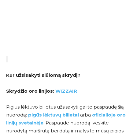
Kur užsisakyti siūlomą skrydį?
Skrydžio oro linijos:
WIZZAIR
Pigius lėktuvo bilietus užsisakyti galite paspaudę šią
nuorodą:
pigūs lėktuvų bilietai
arba
oficialioje oro
linijų svetainėje
. Paspaude nuorodą įveskite
nurodytą maršrutą bei datą ir matysite mūsų pigios