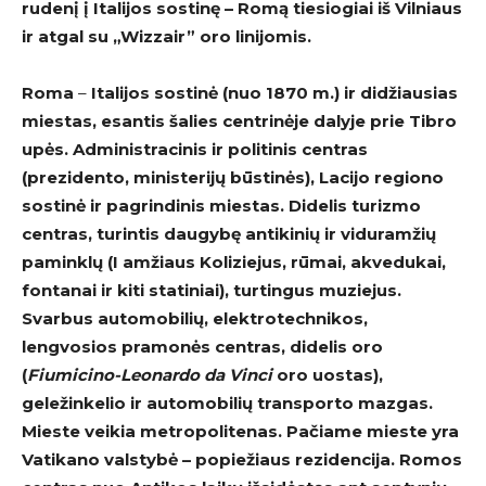
rudenį į Italijos sostinę – Romą tiesiogiai iš Vilniaus
ir atgal su „Wizzair” oro linijomis.
Roma
–
Italijos sostinė (nuo 1870 m.) ir didžiausias
miestas, esantis šalies centrinėje dalyje prie Tibro
upės. Administracinis ir politinis centras
(prezidento, ministerijų būstinės), Lacijo regiono
sostinė ir pagrindinis miestas. Didelis turizmo
centras, turintis daugybę antikinių ir viduramžių
paminklų (I amžiaus Koliziejus, rūmai, akvedukai,
fontanai ir kiti statiniai), turtingus muziejus.
Svarbus automobilių, elektrotechnikos,
lengvosios pramonės centras, didelis oro
(
Fiumicino-Leonardo da Vinci
oro uostas),
geležinkelio ir automobilių transporto mazgas.
Mieste veikia metropolitenas. Pačiame mieste yra
Vatikano valstybė – popiežiaus rezidencija. Romos