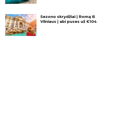
Sezono skrydžiai į Romą iš
Vilniaus į abi puses už €104