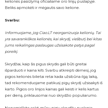
kelionės pasiūlymą oficialiame oro linijų puslapyje.
Beliks apmokėti ir mėgautis savo kelione.
Svarbu:
Informuojame, jog Ciao.LT neorganizuoja kelionių. Tai
yra savarankiškos kelionės, kai skrydį, viešbutį bei kitas
jums reikalingas paslaugas užsisakote patys pagal
poreikį.
Skrydžiai, kaip šis pigus skrydis gali būti greitai
išparduoti ir kaina kilti. Svarbu atkreipti dėmesį, jog
pigios kelionės bilietai retai kada užsibūna ilgą laiką,
tad rekomenduojame patikusį pigų skrydį užsisakyti iš
karto. Pigios oro linijos kainas gali keisti ir kelis kartus
per dieną, priklausomai nuo skrydžio populiarumo.
Nepamirškite sekti mūsų pigių skrydžių puslapio