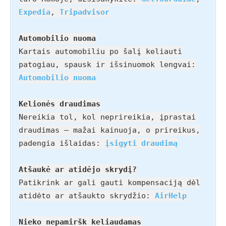
Expedia
,
Tripadvisor
Automobilio nuoma
Kartais automobiliu po šalį keliauti
patogiau, spausk ir išsinuomok lengvai:
Automobilio nuoma
Kelionės draudimas
Nereikia tol, kol neprireikia, įprastai
draudimas – mažai kainuoja, o prireikus,
padengia išlaidas:
įsigyti draudimą
Atšaukė ar atidėjo skrydį?
Patikrink ar gali gauti kompensaciją dėl
atidėto ar atšaukto skrydžio:
AirHelp
Nieko nepamiršk keliaudamas