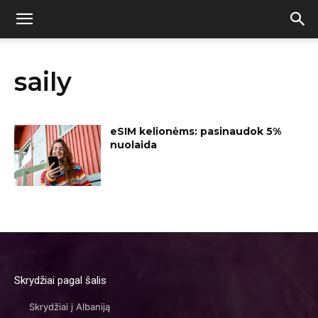
saily
eSIM kelionėms: pasinaudok 5%
nuolaida
Skrydžiai pagal šalis
Skrydžiai į Albaniją