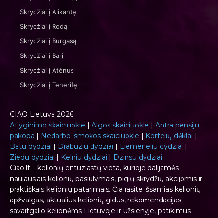
Skrydžiai į Alikantę
Skrydžiai į Rodą
Skrydžiai į Burgasą
Skrydžiai į Barį
Skrydžiai į Atėnus
Skrydžiai į Tenerifę
CIAO Lietuva 2026
Atlyginimo skaiciuokle
|
Algos skaiciuokle
|
Antra pensiju
pakopa
|
Nedarbo ismokos skaiciuokle
|
Kortelių dėklai
|
Batu dydziai
|
Drabuziu dydziai
|
Liemeneliu dydziai
|
Ziedu dydziai
|
Kelniu dydziai
|
Dzinsu dydziai
Ciao.lt – kelionių entuziastų vieta, kurioje dalijamės
naujausiais kelionių pasiūlymais, pigių skrydžių akcijomis ir
praktiškais kelionių patarimais. Čia rasite išsamias kelionių
apžvalgas, aktualius kelionių gidus, rekomendacijas
savaitgalio kelionėms Lietuvoje ir užsienyje, patikimus