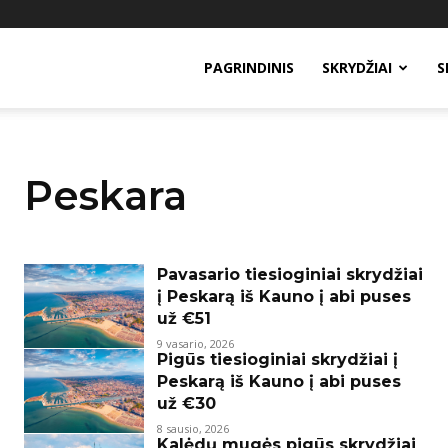
PAGRINDINIS
SKRYDŽIAI
S
Peskara
Pavasario tiesioginiai skrydžiai
į Peskarą iš Kauno į abi puses
už €51
9 vasario, 2026
Pigūs tiesioginiai skrydžiai į
Peskarą iš Kauno į abi puses
už €30
8 sausio, 2026
Kalėdų mugės pigūs skrydžiai