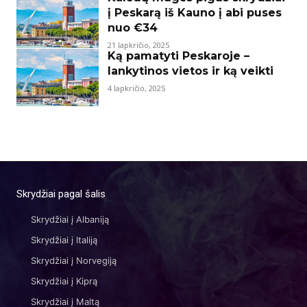
į Peskarą iš Kauno į abi puses
nuo €34
21 lapkričio, 2025
Ką pamatyti Peskaroje –
lankytinos vietos ir ką veikti
4 lapkričio, 2025
Skrydžiai pagal šalis
Skrydžiai į Albaniją
Skrydžiai į Italiją
Skrydžiai į Norvegiją
Skrydžiai į Kiprą
Skrydžiai į Maltą