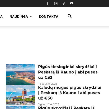
MA
NAUDINGA
KONTAKTAI
Pigūs tiesioginiai skrydžiai į
Peskarą iš Kauno į abi puses
už €32
15 sausio, 2026
Kalėdų mugės pigūs skrydžiai
į Peskarą iš Kauno į abi puses
už €30
3 gruodžio, 2025
Pigūs skrydžiai į Peskarą iš