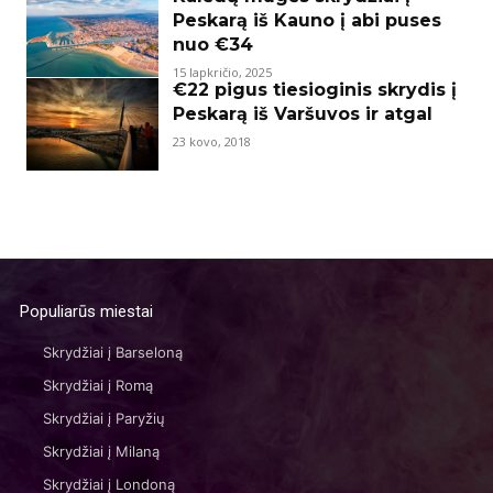
Peskarą iš Kauno į abi puses
nuo €34
15 lapkričio, 2025
€22 pigus tiesioginis skrydis į
Peskarą iš Varšuvos ir atgal
23 kovo, 2018
Populiarūs miestai
Skrydžiai į Barseloną
Skrydžiai į Romą
Skrydžiai į Paryžių
Skrydžiai į Milaną
Skrydžiai į Londoną