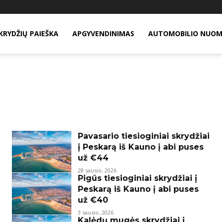
KRYDŽIŲ PAIEŠKA
APGYVENDINIMAS
AUTOMOBILIO NUO
Pavasario tiesioginiai skrydžiai
į Peskarą iš Kauno į abi puses
už €44
28 sausio, 2026
Pigūs tiesioginiai skrydžiai į
Peskarą iš Kauno į abi puses
už €40
3 sausio, 2026
Kalėdų mugės skrydžiai į