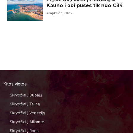
Kauno į abi puses tik nuo €34
4 lapkričio, 2025
Kitos vietos
Skrydžiai į Dubajų
Skrydžiai į Taliną
Skrydžiai į Veneciją
Skrydžiai į Alikantę
Skrydžiai į Rodą