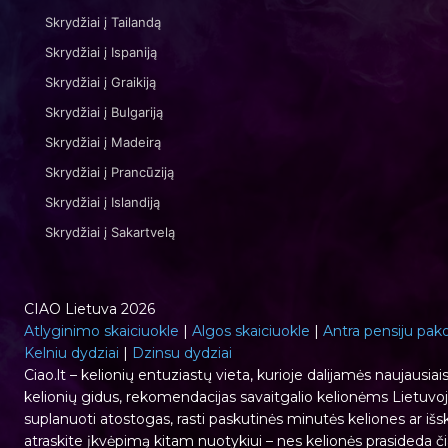
Skrydžiai į Tailandą
Skrydžiai į Ispaniją
Skrydžiai į Graikiją
Skrydžiai į Bulgariją
Skrydžiai į Madeirą
Skrydžiai į Prancūziją
Skrydžiai į Islandiją
Skrydžiai į Sakartvelą
CIAO Lietuva 2026
Atlyginimo skaiciuokle
|
Algos skaiciuokle
|
Antra pensiju pak
Kelniu dydziai
|
Dzinsu dydziai
Ciao.lt – kelionių entuziastų vieta, kurioje dalijamės naujausiai
kelionių gidus, rekomendacijas savaitgalio kelionėms Lietuvoje
suplanuoti atostogas, rasti paskutinės minutės keliones ar išski
atraskite įkvėpimą kitam nuotykiui – nes kelionės prasideda či