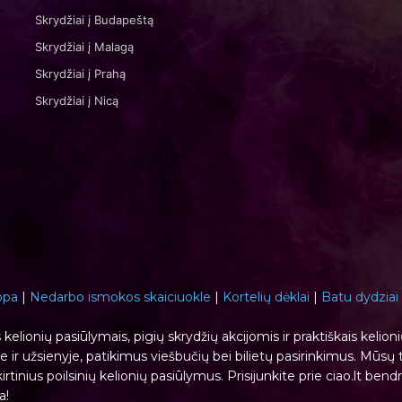
Skrydžiai į Budapeštą
Skrydžiai į Malagą
Skrydžiai į Prahą
Skrydžiai į Nicą
opa
|
Nedarbo ismokos skaiciuokle
|
Kortelių dėklai
|
Batu dydziai
s kelionių pasiūlymais, pigių skrydžių akcijomis ir praktiškais kelion
 ir užsienyje, patikimus viešbučių bei bilietų pasirinkimus. Mūsų t
rtinius poilsinių kelionių pasiūlymus. Prisijunkite prie ciao.lt bend
a!