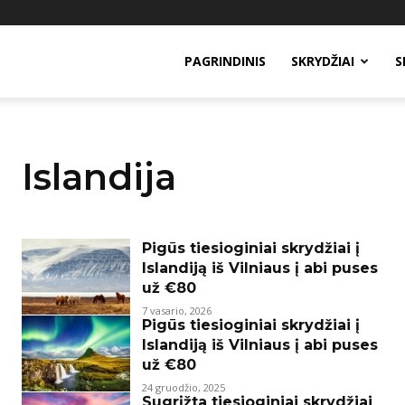
PAGRINDINIS
SKRYDŽIAI
S
Islandija
Pigūs tiesioginiai skrydžiai į
Islandiją iš Vilniaus į abi puses
už €80
7 vasario, 2026
Pigūs tiesioginiai skrydžiai į
Islandiją iš Vilniaus į abi puses
už €80
24 gruodžio, 2025
Sugrįžta tiesioginiai skrydžiai