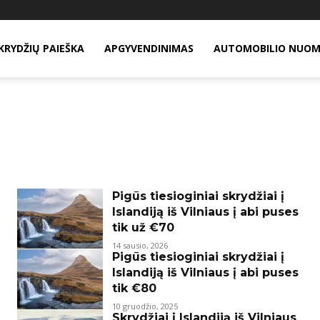
KRYDŽIŲ PAIEŠKA
APGYVENDINIMAS
AUTOMOBILIO NUO
Pigūs tiesioginiai skrydžiai į
Islandiją iš Vilniaus į abi puses
tik už €70
14 sausio, 2026
Pigūs tiesioginiai skrydžiai į
Islandiją iš Vilniaus į abi puses
tik €80
10 gruodžio, 2025
Skrydžiai į Islandiją iš Vilniaus