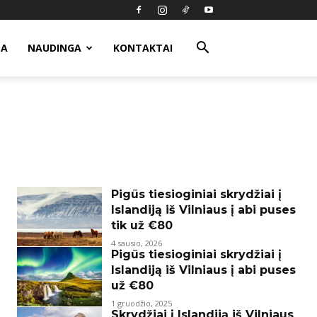
MA
NAUDINGA
KONTAKTAI
Pigūs tiesioginiai skrydžiai į
Islandiją iš Vilniaus į abi puses
tik už €80
4 sausio, 2026
Pigūs tiesioginiai skrydžiai į
Islandiją iš Vilniaus į abi puses
už €80
1 gruodžio, 2025
Skrydžiai į Islandiją iš Vilniaus