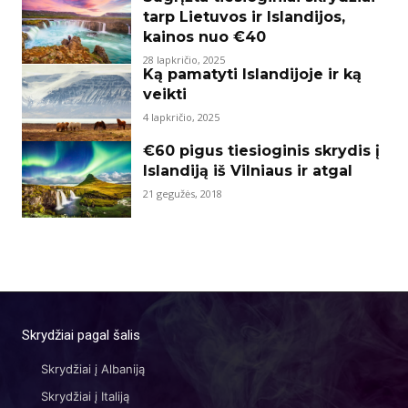
tarp Lietuvos ir Islandijos,
kainos nuo €40
28 lapkričio, 2025
Ką pamatyti Islandijoje ir ką
veikti
4 lapkričio, 2025
€60 pigus tiesioginis skrydis į
Islandiją iš Vilniaus ir atgal
21 gegužės, 2018
Skrydžiai pagal šalis
Skrydžiai į Albaniją
Skrydžiai į Italiją