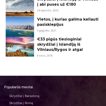
į abi puses už €180
24 lapkričio, 2025
Vietos, į kurias galima keliauti
pasiskiepijus
9 gegužės, 2021
€33 pigūs tiesioginiai
skrydžiai į Islandiją iš
Vilniaus/Rygos ir atgal
8 kovo, 2018
Populiarūs miestai
Skrydžiai į Barseloną
Skrydžiai į Romą