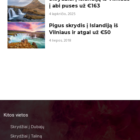
į abi puses už €163
4 lapkričio, 2025
Pigus skrydis į Islandiją iš
Vilniaus ir atgal už €50
4 liepos, 2018
Kitos vietos
Skrydžiai į Dubajų
Skrydžiai į Taliną