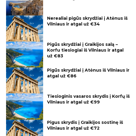
Nerealiai pigūs skrydžiai į Atėnus iš
Vilniaus ir atgal už €34
Pigūs skrydžiai į Graikijos salą –
Korfu tiesiogiai iš Vilniaus ir atgal
už €83
Pigūs skrydžiai į Atėnus iš Vilniaus ir
atgal už €86
Tiesioginis vasaros skrydis į Korfų iš
Vilniaus ir atgal už €99
Pigus skrydis į Graikijos sostinę iš
Vilniaus ir atgal už €72