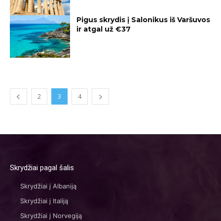
Pigus skrydis į Salonikus iš Varšuvos
ir atgal už €37
2
3
4
Skrydžiai pagal šalis
Skrydžiai į Albaniją
Skrydžiai į Italiją
Skrydžiai į Norvegiją