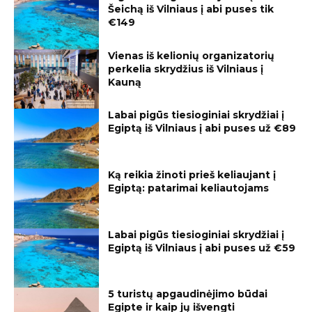
Šeichą iš Vilniaus į abi puses tik
€149
Vienas iš kelionių organizatorių
perkelia skrydžius iš Vilniaus į
Kauną
Labai pigūs tiesioginiai skrydžiai į
Egiptą iš Vilniaus į abi puses už €89
Ką reikia žinoti prieš keliaujant į
Egiptą: patarimai keliautojams
Labai pigūs tiesioginiai skrydžiai į
Egiptą iš Vilniaus į abi puses už €59
5 turistų apgaudinėjimo būdai
Egipte ir kaip jų išvengti