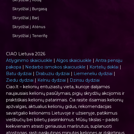
Skrydžiai į Burgasą
Skrydžiai į Barį
Skrydžiai į Atėnus
Skrydžiai į Tenerifę
CIAO Lietuva 2026
Atlyginimo skaiciuokle
|
Algos skaiciuokle
|
Antra pensiju
pakopa
|
Nedarbo ismokos skaiciuokle
|
Kortelių dėklai
|
Batu dydziai
|
Drabuziu dydziai
|
Liemeneliu dydziai
|
Ziedu dydziai
|
Kelniu dydziai
|
Dzinsu dydziai
Ciao.lt – kelionių entuziastų vieta, kurioje dalijamės
naujausiais kelionių pasiūlymais, pigių skrydžių akcijomis ir
praktiškais kelionių patarimais. Čia rasite išsamias kelionių
apžvalgas, aktualius kelionių gidus, rekomendacijas
savaitgalio kelionėms Lietuvoje ir užsienyje, patikimus
viešbučių bei bilietų pasirinkimus. Mūsų tikslas – padėti
kiekvienam atrasti geriausius maršrutus, suplanuoti
atostogas, rasti paskutinės minutės keliones ar išskirtinius