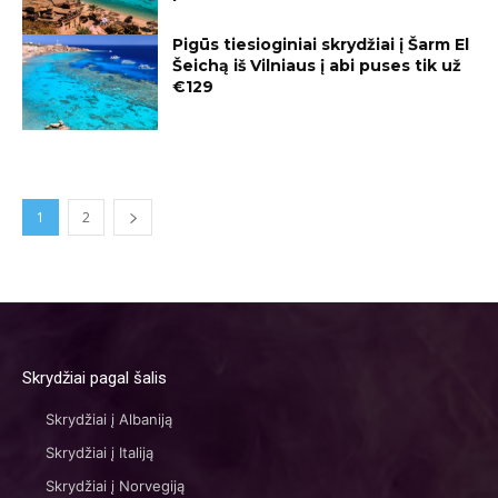
Pigūs tiesioginiai skrydžiai į Šarm El
Šeichą iš Vilniaus į abi puses tik už
€129
1
2
Skrydžiai pagal šalis
Skrydžiai į Albaniją
Skrydžiai į Italiją
Skrydžiai į Norvegiją