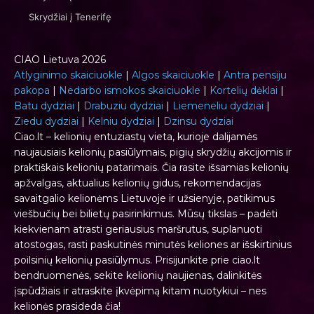
Skrydžiai į Tenerifę
CIAO Lietuva 2026
Atlyginimo skaiciuokle
|
Algos skaiciuokle
|
Antra pensiju
pakopa
|
Nedarbo ismokos skaiciuokle
|
Kortelių dėklai
|
Batu dydziai
|
Drabuziu dydziai
|
Liemeneliu dydziai
|
Ziedu dydziai
|
Kelniu dydziai
|
Dzinsu dydziai
Ciao.lt – kelionių entuziastų vieta, kurioje dalijamės
naujausiais kelionių pasiūlymais, pigių skrydžių akcijomis ir
praktiškais kelionių patarimais. Čia rasite išsamias kelionių
apžvalgas, aktualius kelionių gidus, rekomendacijas
savaitgalio kelionėms Lietuvoje ir užsienyje, patikimus
viešbučių bei bilietų pasirinkimus. Mūsų tikslas – padėti
kiekvienam atrasti geriausius maršrutus, suplanuoti
atostogas, rasti paskutinės minutės keliones ar išskirtinius
poilsinių kelionių pasiūlymus. Prisijunkite prie ciao.lt
bendruomenės, sekite kelionių naujienas, dalinkitės
įspūdžiais ir atraskite įkvėpimą kitam nuotykiui – nes
kelionės prasideda čia!