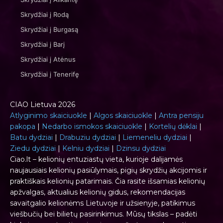
Skrydžiai į Rodą
Skrydžiai į Burgasą
Skrydžiai į Barį
Skrydžiai į Atėnus
Skrydžiai į Tenerifę
CIAO Lietuva 2026
Atlyginimo skaiciuokle
|
Algos skaiciuokle
|
Antra pensiju
pakopa
|
Nedarbo ismokos skaiciuokle
|
Kortelių dėklai
|
Batu dydziai
|
Drabuziu dydziai
|
Liemeneliu dydziai
|
Ziedu dydziai
|
Kelniu dydziai
|
Dzinsu dydziai
Ciao.lt – kelionių entuziastų vieta, kurioje dalijamės
naujausiais kelionių pasiūlymais, pigių skrydžių akcijomis ir
praktiškais kelionių patarimais. Čia rasite išsamias kelionių
apžvalgas, aktualius kelionių gidus, rekomendacijas
savaitgalio kelionėms Lietuvoje ir užsienyje, patikimus
viešbučių bei bilietų pasirinkimus. Mūsų tikslas – padėti