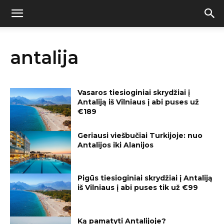
antalija
Vasaros tiesioginiai skrydžiai į
Antaliją iš Vilniaus į abi puses už
€189
Geriausi viešbučiai Turkijoje: nuo
Antalijos iki Alanijos
Pigūs tiesioginiai skrydžiai į Antaliją
iš Vilniaus į abi puses tik už €99
Ką pamatyti Antalijoje?