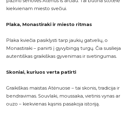
pažinti senovės Atėnus iš arčiau. Tai būtina stotelė
kiekvienam miesto svečiui.
Plaka, Monastiraki ir miesto ritmas
Plaka kviečia pasiklysti tarp jaukių gatvelių, o
Monastiraki – panirti į gyvybingą turgų. Čia susilieja
autentiškas graikiškas gyvenimas ir svetingumas.
Skoniai, kuriuos verta patirti
Graikiškas maistas Atėnuose – tai skonis, tradicija ir
bendravimas. Souvlaki, moussaka, vietinis vynas ar
ouzo – kiekvienas kąsnis pasakoja istoriją.