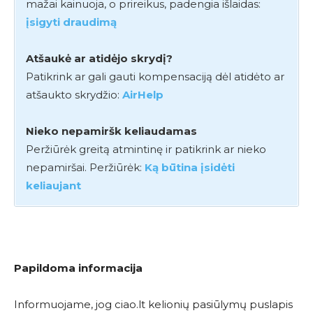
mažai kainuoja, o prireikus, padengia išlaidas:
įsigyti draudimą
Atšaukė ar atidėjo skrydį?
Patikrink ar gali gauti kompensaciją dėl atidėto ar
atšaukto skrydžio:
AirHelp
Nieko nepamiršk keliaudamas
Peržiūrėk greitą atmintinę ir patikrink ar nieko
nepamiršai. Peržiūrėk:
Ką būtina įsidėti
keliaujant
Papildoma informacija
Informuojame, jog ciao.lt kelionių pasiūlymų puslapis