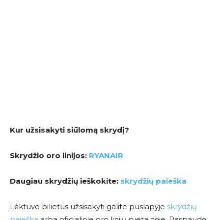
Kur užsisakyti siūlomą skrydį?
Skrydžio oro linijos:
RYANAIR
Daugiau skrydžių ieškokite:
skrydžių paieška
Lėktuvo bilietus užsisakyti galite puslapyje
skrydžių
paieška
arba oficialioje oro linijų svetainėje. Paspaudę