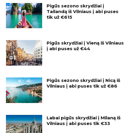
Pigūs sezono skrydžiai į
Tailandą iš Vilniaus į abi puses
tik už €615
Pigūs skrydžiai į Vieną iš Vilniaus
į abi puses už €44
Pigūs sezono skrydžiai į Nicą iš
Vilniaus į abi puses tik už €86
Labai pigūs skrydžiai į Milaną iš
Vilniaus į abi puses tik €33