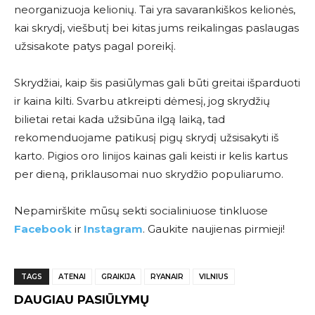
neorganizuoja kelionių. Tai yra savarankiškos kelionės,
kai skrydį, viešbutį bei kitas jums reikalingas paslaugas
užsisakote patys pagal poreikį.
Skrydžiai, kaip šis pasiūlymas gali būti greitai išparduoti
ir kaina kilti. Svarbu atkreipti dėmesį, jog skrydžių
bilietai retai kada užsibūna ilgą laiką, tad
rekomenduojame patikusį pigų skrydį užsisakyti iš
karto. Pigios oro linijos kainas gali keisti ir kelis kartus
per dieną, priklausomai nuo skrydžio populiarumo.
Nepamirškite mūsų sekti socialiniuose tinkluose
Facebook
ir
Instagram
. Gaukite naujienas pirmieji!
TAGS
ATENAI
GRAIKIJA
RYANAIR
VILNIUS
DAUGIAU PASIŪLYMŲ