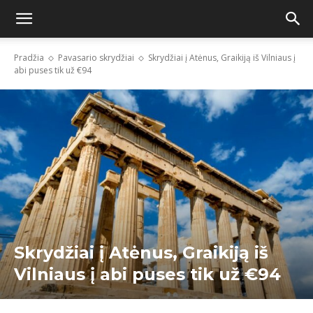
Pradžia
Pavasario skrydžiai
Skrydžiai į Atėnus, Graikiją iš Vilniaus į
abi puses tik už €94
Skrydžiai į Atėnus, Graikiją iš
Vilniaus į abi puses tik už €94