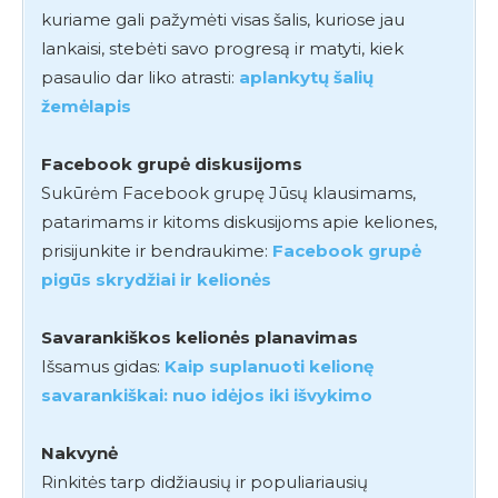
kuriame gali pažymėti visas šalis, kuriose jau
lankaisi, stebėti savo progresą ir matyti, kiek
pasaulio dar liko atrasti:
aplankytų šalių
žemėlapis
Facebook grupė diskusijoms
Sukūrėm Facebook grupę Jūsų klausimams,
patarimams ir kitoms diskusijoms apie keliones,
prisijunkite ir bendraukime:
Facebook grupė
pigūs skrydžiai ir kelionės
Savarankiškos kelionės planavimas
Išsamus gidas:
Kaip suplanuoti kelionę
savarankiškai: nuo idėjos iki išvykimo
Nakvynė
Rinkitės tarp didžiausių ir populiariausių