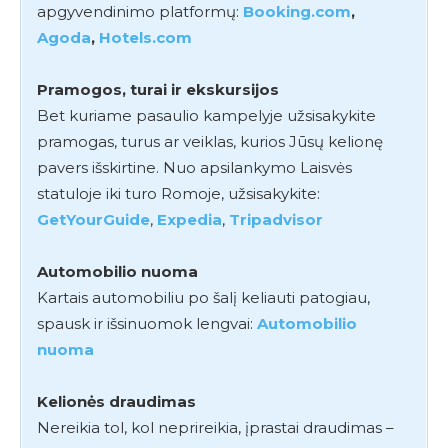
apgyvendinimo platformų:
Booking.com
,
Agoda
,
Hotels.com
Pramogos, turai ir ekskursijos
Bet kuriame pasaulio kampelyje užsisakykite
pramogas, turus ar veiklas, kurios Jūsų kelionę
pavers išskirtine. Nuo apsilankymo Laisvės
statuloje iki turo Romoje, užsisakykite:
GetYourGuide
,
Expedia
,
Tripadvisor
Automobilio nuoma
Kartais automobiliu po šalį keliauti patogiau,
spausk ir išsinuomok lengvai:
Automobilio
nuoma
Kelionės draudimas
Nereikia tol, kol neprireikia, įprastai draudimas –