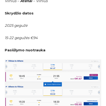
Vilnius –
Atėnai
– Vilnius
Skrydžio datos
2025 gegužė
15-22 gegužės €94
Pasiūlymo nuotrauka