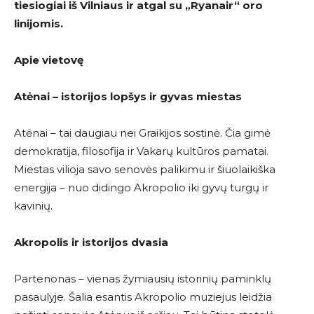
tiesiogiai iš Vilniaus ir atgal su
„Ryanair
“
oro
linijomis.
Apie vietovę
Atėnai – istorijos lopšys ir gyvas miestas
Atėnai – tai daugiau nei Graikijos sostinė. Čia gimė
demokratija, filosofija ir Vakarų kultūros pamatai.
Miestas vilioja savo senovės palikimu ir šiuolaikiška
energija – nuo didingo Akropolio iki gyvų turgų ir
kavinių.
Akropolis ir istorijos dvasia
Partenonas – vienas žymiausių istorinių paminklų
pasaulyje. Šalia esantis Akropolio muziejus leidžia