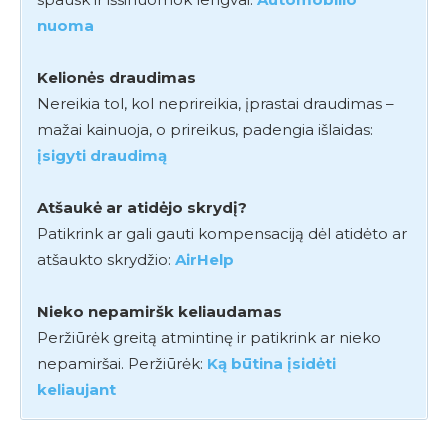
nuoma
Kelionės draudimas
Nereikia tol, kol neprireikia, įprastai draudimas –
mažai kainuoja, o prireikus, padengia išlaidas:
įsigyti draudimą
Atšaukė ar atidėjo skrydį?
Patikrink ar gali gauti kompensaciją dėl atidėto ar
atšaukto skrydžio:
AirHelp
Nieko nepamiršk keliaudamas
Peržiūrėk greitą atmintinę ir patikrink ar nieko
nepamiršai. Peržiūrėk:
Ką būtina įsidėti
keliaujant