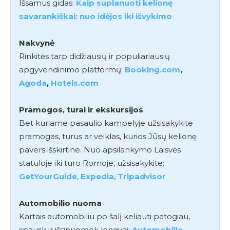
Išsamus gidas:
Kaip suplanuoti kelionę
savarankiškai: nuo idėjos iki išvykimo
Nakvynė
Rinkitės tarp didžiausių ir populiariausių
apgyvendinimo platformų:
Booking.com
,
Agoda
,
Hotels.com
Pramogos, turai ir ekskursijos
Bet kuriame pasaulio kampelyje užsisakykite
pramogas, turus ar veiklas, kurios Jūsų kelionę
pavers išskirtine. Nuo apsilankymo Laisvės
statuloje iki turo Romoje, užsisakykite:
GetYourGuide
,
Expedia
,
Tripadvisor
Automobilio nuoma
Kartais automobiliu po šalį keliauti patogiau,
spausk ir išsinuomok lengvai:
Automobilio