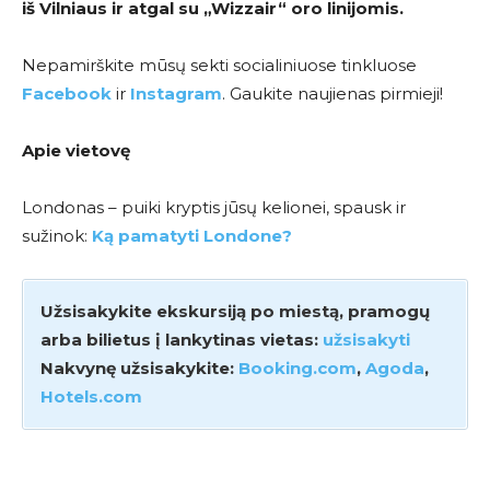
iš Vilniaus ir atgal su
„Wizzair
“ oro linijomis.
Nepamirškite mūsų sekti socialiniuose tinkluose
Facebook
ir
Instagram
. Gaukite naujienas pirmieji!
Apie vietovę
Londonas – puiki kryptis jūsų kelionei, spausk ir
sužinok:
Ką pamatyti Londone?
Užsisakykite ekskursiją po miestą, pramogų
arba bilietus į lankytinas vietas:
užsisakyti
Nakvynę užsisakykite:
Booking.com
,
Agoda
,
Hotels.com