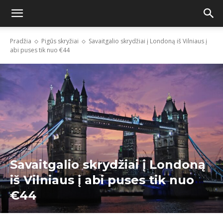
Pradžia
Pigūs skryžiai
Savaitgalio skrydžiai į Londoną iš Vilniaus į
abi puses tik nuo €44
Savaitgalio skrydžiai į Londoną
iš Vilniaus į abi puses tik nuo
€44