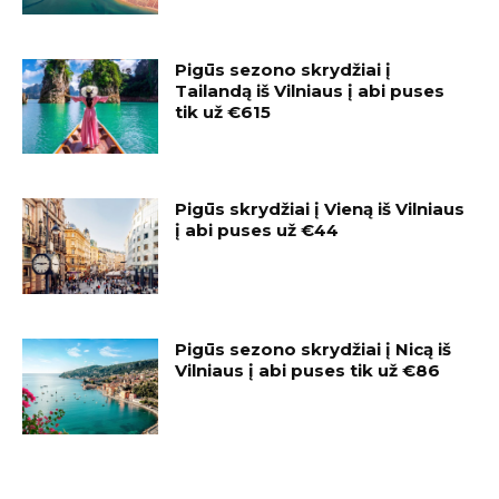
Pigūs sezono skrydžiai į
Tailandą iš Vilniaus į abi puses
tik už €615
Pigūs skrydžiai į Vieną iš Vilniaus
į abi puses už €44
Pigūs sezono skrydžiai į Nicą iš
Vilniaus į abi puses tik už €86