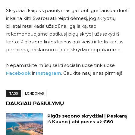
Skrydžiai, kaip šis pasiūlymas gali būti greitai išparduoti
ir kaina kilti. Svarbu atkreipti dėmesį, jog skrydžių
bilietai retai kada užsibūna ilgą laiką, tad
rekomenduojame patikusį pigų skrydį užsisakyti iš
karto. Pigios oro linijos kainas gali keisti ir kelis kartus
per dieną, priklausomai nuo skrydžio populiarumo.
Nepamirškite mūsų sekti socialiniuose tinkluose
Facebook
ir
Instagram
. Gaukite naujienas pirmieji!
TAGS
LONDONAS
DAUGIAU PASIŪLYMŲ
Pigūs sezono skrydžiai į Peskarą
iš Kauno į abi puses už €60