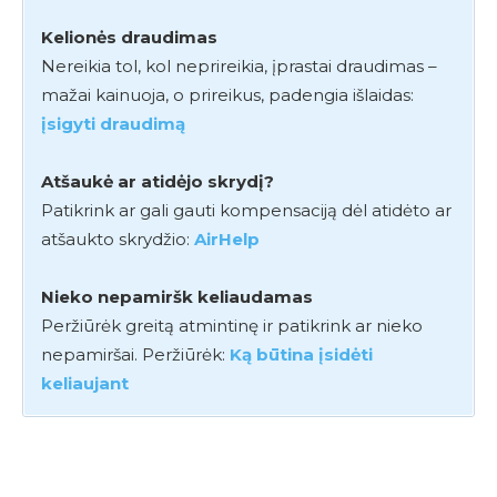
Kelionės draudimas
Nereikia tol, kol neprireikia, įprastai draudimas –
mažai kainuoja, o prireikus, padengia išlaidas:
įsigyti draudimą
Atšaukė ar atidėjo skrydį?
Patikrink ar gali gauti kompensaciją dėl atidėto ar
atšaukto skrydžio:
AirHelp
Nieko nepamiršk keliaudamas
Peržiūrėk greitą atmintinę ir patikrink ar nieko
nepamiršai. Peržiūrėk:
Ką būtina įsidėti
keliaujant