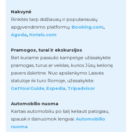
Nakvynė
Rinkitės tarp didžiausių ir populiariausių
apgyvendinimo platformų:
Booking.com
,
Agoda
,
Hotels.com
Pramogos, turai ir ekskursijos
Bet kuriame pasaulio kampelyje užsisakykite
pramogas, turus ar veiklas, kurios Jūsų kelionę
pavers išskirtine. Nuo apsilankymo Laisvės
statuloje iki turo Romoje, užsisakykite:
GetYourGuide
,
Expedia
,
Tripadvisor
Automobilio nuoma
Kartais automobiliu po šalį keliauti patogiau,
spausk ir išsinuomok lengvai:
Automobilio
nuoma