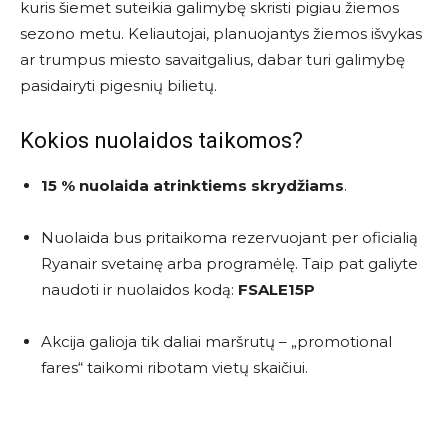
kuris šiemet suteikia galimybę skristi pigiau žiemos
sezono metu. Keliautojai, planuojantys žiemos išvykas
ar trumpus miesto savaitgalius, dabar turi galimybę
pasidairyti pigesnių bilietų.
Kokios nuolaidos taikomos?
15 % nuolaida atrinktiems skrydžiams
.
Nuolaida bus pritaikoma rezervuojant per oficialią
Ryanair svetainę arba programėlę. Taip pat galiyte
naudoti ir nuolaidos kodą:
FSALE15P
Akcija galioja tik daliai maršrutų – „promotional
fares“ taikomi ribotam vietų skaičiui.