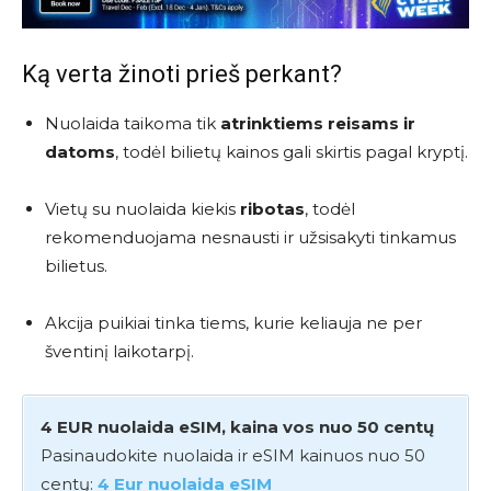
Ką verta žinoti prieš perkant?
Nuolaida taikoma tik
atrinktiems reisams ir
datoms
, todėl bilietų kainos gali skirtis pagal kryptį.
Vietų su nuolaida kiekis
ribotas
, todėl
rekomenduojama nesnausti ir užsisakyti tinkamus
bilietus.
Akcija puikiai tinka tiems, kurie keliauja ne per
šventinį laikotarpį.
4 EUR nuolaida eSIM, kaina vos nuo 50 centų
Pasinaudokite nuolaida ir eSIM kainuos nuo 50
centų:
4 Eur nuolaida eSIM