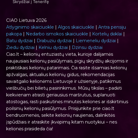
Skrydžiai į Tenerifę
CIAO Lietuva 2026
Atlyginimo skaiciuokle
|
Algos skaiciuokle
|
Antra pensiju
pakopa
|
Nedarbo ismokos skaiciuokle
|
Kortelių dėklai
|
Batu dydziai
|
Drabuziu dydziai
|
Liemeneliu dydziai
|
Ziedu dydziai
|
Kelniu dydziai
|
Dzinsu dydziai
Ciao.lt – kelionių entuziastų vieta, kurioje dalijamės
naujausiais kelionių pasiūlymais, pigių skrydžių akcijomis ir
praktiškais kelionių patarimais. Čia rasite išsamias kelionių
apžvalgas, aktualius kelionių gidus, rekomendacijas
savaitgalio kelionėms Lietuvoje ir užsienyje, patikimus
viešbučių bei bilietų pasirinkimus. Mūsų tikslas – padėti
kiekvienam atrasti geriausius maršrutus, suplanuoti
atostogas, rasti paskutinės minutės keliones ar išskirtinius
poilsinių kelionių pasiūlymus. Prisijunkite prie ciao.lt
bendruomenės, sekite kelionių naujienas, dalinkitės
įspūdžiais ir atraskite įkvėpimą kitam nuotykiui – nes
kelionės prasideda čia!