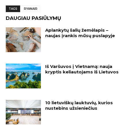
TAGS
RYANAIR
DAUGIAU PASIŪLYMŲ
Aplankytų šalių žemėlapis –
naujas įrankis mūsų puslapyje
Iš Varšuvos į Vietnamą: nauja
kryptis keliautojams iš Lietuvos
10 lietuviškų lauktuvių, kurios
nustebins užsieniečius