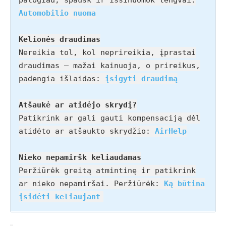
patogiau, spausk ir išsinuomok lengvai:
Automobilio nuoma
Kelionės draudimas
Nereikia tol, kol neprireikia, įprastai
draudimas – mažai kainuoja, o prireikus,
padengia išlaidas:
įsigyti draudimą
Atšaukė ar atidėjo skrydį?
Patikrink ar gali gauti kompensaciją dėl
atidėto ar atšaukto skrydžio:
AirHelp
Nieko nepamiršk keliaudamas
Peržiūrėk greitą atmintinę ir patikrink
ar nieko nepamiršai. Peržiūrėk:
Ką būtina
įsidėti keliaujant