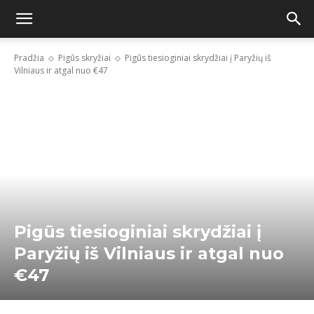
Pradžia
Pigūs skryžiai
Pigūs tiesioginiai skrydžiai į Paryžių iš
Vilniaus ir atgal nuo €47
Pigūs tiesioginiai skrydžiai į
Paryžių iš Vilniaus ir atgal nuo
€47