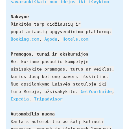
savarankiškai: nuo idėjos iki išvykimo
Nakvynė
Rinkitės tarp didžiausių ir
populiariausių apgyvendinimo platformų:
Booking.com
,
Agoda
,
Hotels.com
Pramogos, turai ir ekskursijos
Bet kuriame pasaulio kampelyje
užsisakykite pramogas, turus ar veiklas,
kurios Jūsų kelionę pavers išskirtine.
Nuo apsilankymo Laisvės statuloje iki
turo Romoje, užsisakykite:
GetYourGuide
,
Expedia
,
Tripadvisor
Automobilio nuoma
Kartais automobiliu po šalį keliauti