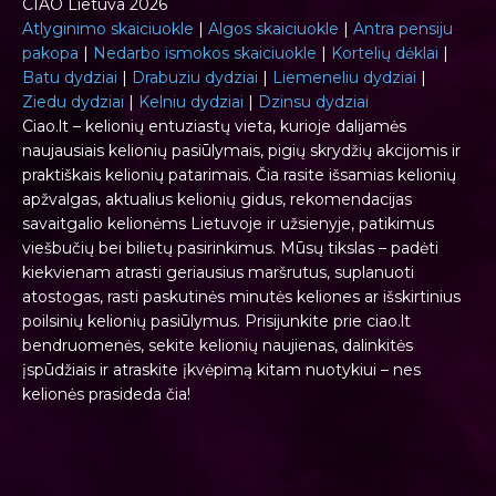
CIAO Lietuva 2026
Atlyginimo skaiciuokle
|
Algos skaiciuokle
|
Antra pensiju
pakopa
|
Nedarbo ismokos skaiciuokle
|
Kortelių dėklai
|
Batu dydziai
|
Drabuziu dydziai
|
Liemeneliu dydziai
|
Ziedu dydziai
|
Kelniu dydziai
|
Dzinsu dydziai
Ciao.lt – kelionių entuziastų vieta, kurioje dalijamės
naujausiais kelionių pasiūlymais, pigių skrydžių akcijomis ir
praktiškais kelionių patarimais. Čia rasite išsamias kelionių
apžvalgas, aktualius kelionių gidus, rekomendacijas
savaitgalio kelionėms Lietuvoje ir užsienyje, patikimus
viešbučių bei bilietų pasirinkimus. Mūsų tikslas – padėti
kiekvienam atrasti geriausius maršrutus, suplanuoti
atostogas, rasti paskutinės minutės keliones ar išskirtinius
poilsinių kelionių pasiūlymus. Prisijunkite prie ciao.lt
bendruomenės, sekite kelionių naujienas, dalinkitės
įspūdžiais ir atraskite įkvėpimą kitam nuotykiui – nes
kelionės prasideda čia!