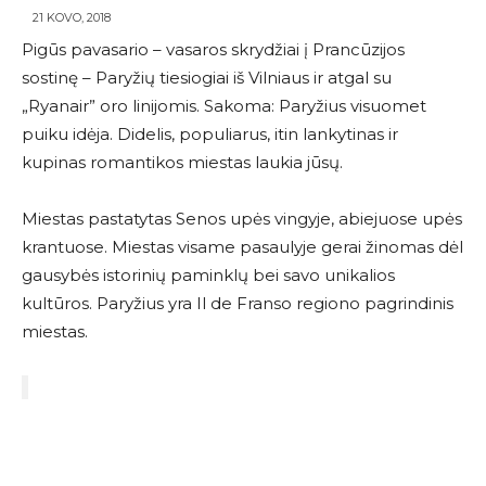
21 KOVO, 2018
Pigūs pavasario – vasaros skrydžiai į Prancūzijos
sostinę – Paryžių tiesiogiai iš Vilniaus ir atgal su
„Ryanair” oro linijomis. Sakoma: Paryžius visuomet
puiku idėja. Didelis, populiarus, itin lankytinas ir
kupinas romantikos miestas laukia jūsų.
Miestas pastatytas Senos upės vingyje, abiejuose upės
krantuose. Miestas visame pasaulyje gerai žinomas dėl
gausybės istorinių paminklų bei savo unikalios
kultūros. Paryžius yra Il de Franso regiono pagrindinis
miestas.