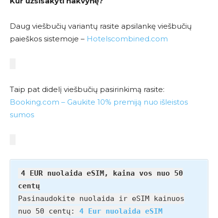
Kur užsisakyti nakvynę?
Daug viešbučių variantų rasite apsilankę viešbučių
paieškos sistemoje –
Hotelscombined.com
Taip pat didelį viešbučių pasirinkimą rasite:
Booking.com – Gaukite 10% premiją nuo išleistos
sumos
4 EUR nuolaida eSIM, kaina vos nuo 50
centų
Pasinaudokite nuolaida ir eSIM kainuos
nuo 50 centų:
4 Eur nuolaida eSIM