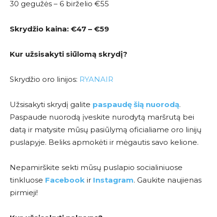
30 gegužės – 6 birželio €55
Skrydžio kaina:
€47 – €59
Kur užsisakyti siūlomą skrydį?
Skrydžio oro linijos:
RYANAIR
Užsisakyti skrydį galite
paspaudę šią nuorodą
.
Paspaude nuorodą įveskite nurodytą maršrutą bei
datą ir matysite mūsų pasiūlymą oficialiame oro linijų
puslapyje. Beliks apmokėti ir mėgautis savo kelione.
Nepamirškite sekti mūsų puslapio socialiniuose
tinkluose
Facebook
ir
Instagram
. Gaukite naujienas
pirmieji!