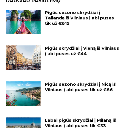
DAUGIAU PASIŪLYMŲ
Pigūs sezono skrydžiai į
Tailandą iš Vilniaus į abi puses
tik už €615
Pigūs skrydžiai į Vieną iš Vilniaus
į abi puses už €44
Pigūs sezono skrydžiai į Nicą iš
Vilniaus į abi puses tik už €86
Labai pigūs skrydžiai į Milaną iš
Vilniaus į abi puses tik €33