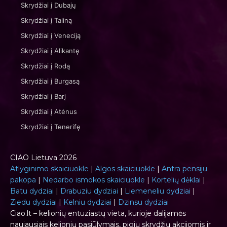
Skrydžiai į Dubajų
Skrydžiai į Taliną
Skrydžiai į Veneciją
Skrydžiai į Alikantę
Skrydžiai į Rodą
Skrydžiai į Burgasą
Skrydžiai į Barį
Skrydžiai į Atėnus
Skrydžiai į Tenerifę
CIAO Lietuva 2026
Atlyginimo skaiciuokle
|
Algos skaiciuokle
|
Antra pensiju
pakopa
|
Nedarbo ismokos skaiciuokle
|
Kortelių dėklai
|
Batu dydziai
|
Drabuziu dydziai
|
Liemeneliu dydziai
|
Ziedu dydziai
|
Kelniu dydziai
|
Dzinsu dydziai
Ciao.lt – kelionių entuziastų vieta, kurioje dalijamės
naujausiais kelionių pasiūlymais, pigių skrydžių akcijomis ir