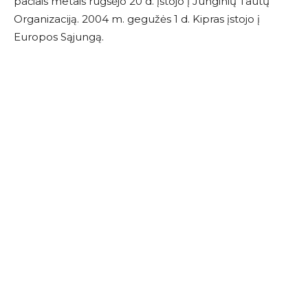
pačiais metais rugsėjo 20 d. įstojo į Junginių Tautų
Organizaciją. 2004 m. gegužės 1 d. Kipras įstojo į
Europos Sąjungą.