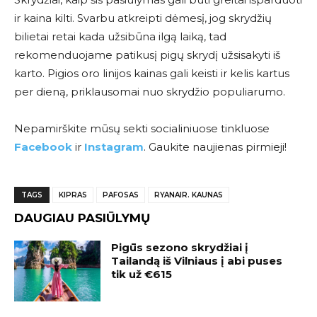
ir kaina kilti. Svarbu atkreipti dėmesį, jog skrydžių
bilietai retai kada užsibūna ilgą laiką, tad
rekomenduojame patikusį pigų skrydį užsisakyti iš
karto. Pigios oro linijos kainas gali keisti ir kelis kartus
per dieną, priklausomai nuo skrydžio populiarumo.
Nepamirškite mūsų sekti socialiniuose tinkluose
Facebook
ir
Instagram
. Gaukite naujienas pirmieji!
TAGS
KIPRAS
PAFOSAS
RYANAIR. KAUNAS
DAUGIAU PASIŪLYMŲ
Pigūs sezono skrydžiai į
Tailandą iš Vilniaus į abi puses
tik už €615