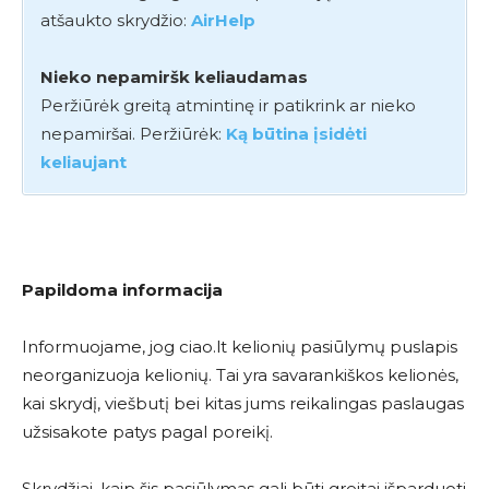
atšaukto skrydžio:
AirHelp
Nieko nepamiršk keliaudamas
Peržiūrėk greitą atmintinę ir patikrink ar nieko
nepamiršai. Peržiūrėk:
Ką būtina įsidėti
keliaujant
Papildoma informacija
Informuojame, jog ciao.lt kelionių pasiūlymų puslapis
neorganizuoja kelionių. Tai yra savarankiškos kelionės,
kai skrydį, viešbutį bei kitas jums reikalingas paslaugas
užsisakote patys pagal poreikį.
Skrydžiai, kaip šis pasiūlymas gali būti greitai išparduoti