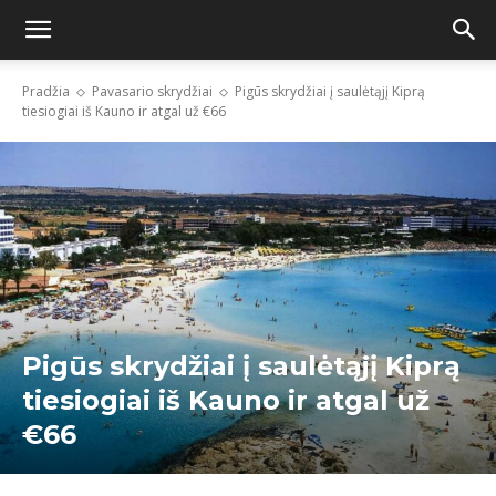
Pradžia
Pavasario skrydžiai
Pigūs skrydžiai į saulėtąjį Kiprą
tiesiogiai iš Kauno ir atgal už €66
Pigūs skrydžiai į saulėtąjį Kiprą
tiesiogiai iš Kauno ir atgal už
€66