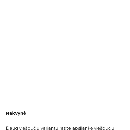
Nakvynė
Daug viešbučių variantų rasite apsilankę viešbučių