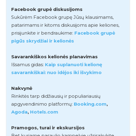
Facebook grupė diskusijoms
Sukūrėm Facebook grupę Jūsų klausimams,
patarimams ir kitoms diskusijoms apie keliones,
prisijunkite ir bendraukime:
Facebook grupė
pigūs skrydžiai ir kelionės
Savarankiškos kelionės planavimas
Išsamus gidas:
Kaip suplanuoti kelionę
savarankiškai: nuo idėjos iki išvykimo
Nakvynė
Rinkitės tarp didžiausių ir populiariausių
apgyvendinimo platformų:
Booking.com
,
Agoda
,
Hotels.com
Pramogos, turai ir ekskursijos
Bet kuriame pasaulio kampelyje užsisakykite