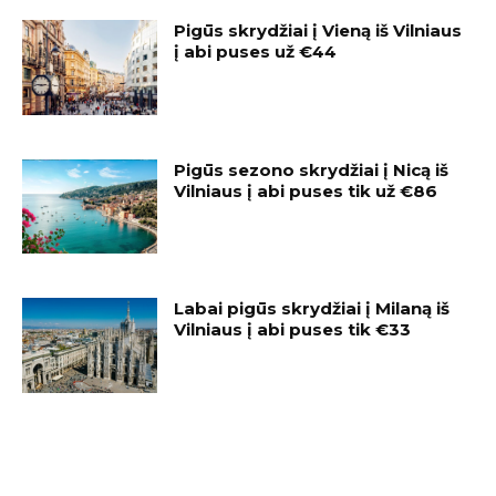
Pigūs skrydžiai į Vieną iš Vilniaus
į abi puses už €44
Pigūs sezono skrydžiai į Nicą iš
Vilniaus į abi puses tik už €86
Labai pigūs skrydžiai į Milaną iš
Vilniaus į abi puses tik €33