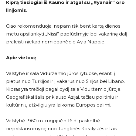
Kiprą tiesiogiai iš Kauno ir atgal su
„Ryanair
“
oro
linijomis.
Ciao rekomenduoja: nepamiršk bent kartą dienos
metu apsilankyti „Nissi” paplūdimyje bei vakarinę dalį
praleisti niekad nemiegančioje Ayia Napoje.
Apie vietovę
Valstybė ir sala Viduržemio jūros rytuose, esanti į
pietus nuo Turkijos ir į vakarus nuo Sirijos bei Libano.
Kipras yra trečioji pagal dydį sala Viduržemio jūroje.
Geografiškai šalis priklauso Azijai, tačiau politiniu ir
kultūrinių atžvilgiu yra laikoma Europos dalimi.
Valstybė 1960 m. rugpjūčio 16 d. paskelbė
nepriklausomybę nuo Jungtinės Karalystės ir tais