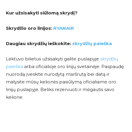
Kur užsisakyti siūlomą skrydį?
Skrydžio oro linijos:
RYANAIR
Daugiau skrydžių ieškokite:
skrydžių paieška
Lėktuvo bilietus užsisakyti galite puslapyje
skrydžių
paieška
arba oficialioje oro linijų svetainėje. Paspaudę
nuorodą įveskite nurodytą maršrutą bei datą ir
matysite mūsų kelionės pasiūlymą oficialiame oro
linijų puslapyje. Beliks rezervuoti ir mėgautis savo
kelione.