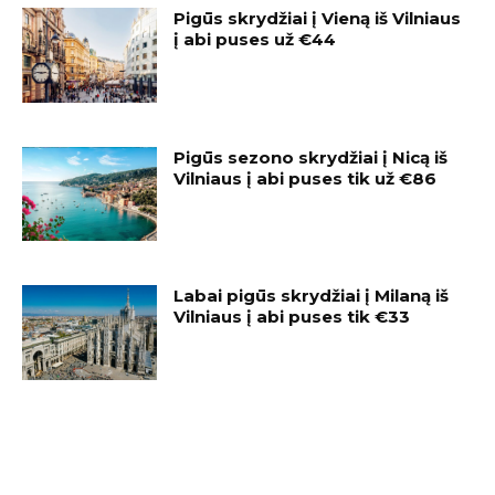
Pigūs skrydžiai į Vieną iš Vilniaus
į abi puses už €44
Pigūs sezono skrydžiai į Nicą iš
Vilniaus į abi puses tik už €86
Labai pigūs skrydžiai į Milaną iš
Vilniaus į abi puses tik €33