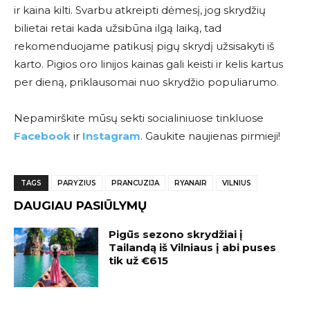
ir kaina kilti. Svarbu atkreipti dėmesį, jog skrydžių
bilietai retai kada užsibūna ilgą laiką, tad
rekomenduojame patikusį pigų skrydį užsisakyti iš
karto. Pigios oro linijos kainas gali keisti ir kelis kartus
per dieną, priklausomai nuo skrydžio populiarumo.
Nepamirškite mūsų sekti socialiniuose tinkluose
Facebook
ir
Instagram
. Gaukite naujienas pirmieji!
TAGS
PARYZIUS
PRANCUZIJA
RYANAIR
VILNIUS
DAUGIAU PASIŪLYMŲ
Pigūs sezono skrydžiai į
Tailandą iš Vilniaus į abi puses
tik už €615