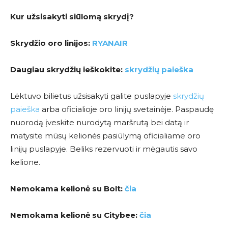
Kur užsisakyti siūlomą skrydį?
Skrydžio oro linijos:
RYANAIR
Daugiau skrydžių ieškokite:
skrydžių paieška
Lėktuvo bilietus užsisakyti galite puslapyje
skrydžių
paieška
arba oficialioje oro linijų svetainėje. Paspaudę
nuorodą įveskite nurodytą maršrutą bei datą ir
matysite mūsų kelionės pasiūlymą oficialiame oro
linijų puslapyje. Beliks rezervuoti ir mėgautis savo
kelione.
Nemokama kelionė su Bolt:
čia
Nemokama kelionė su Citybee:
čia