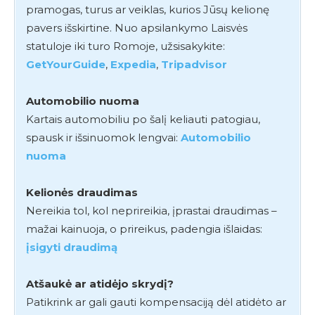
pramogas, turus ar veiklas, kurios Jūsų kelionę
pavers išskirtine. Nuo apsilankymo Laisvės
statuloje iki turo Romoje, užsisakykite:
GetYourGuide
,
Expedia
,
Tripadvisor
Automobilio nuoma
Kartais automobiliu po šalį keliauti patogiau,
spausk ir išsinuomok lengvai:
Automobilio
nuoma
Kelionės draudimas
Nereikia tol, kol neprireikia, įprastai draudimas –
mažai kainuoja, o prireikus, padengia išlaidas:
įsigyti draudimą
Atšaukė ar atidėjo skrydį?
Patikrink ar gali gauti kompensaciją dėl atidėto ar