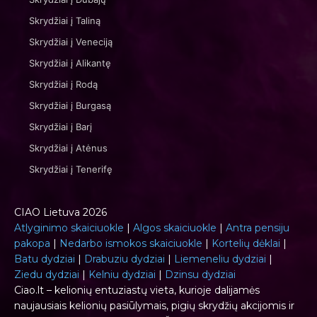
Skrydžiai į Taliną
Skrydžiai į Veneciją
Skrydžiai į Alikantę
Skrydžiai į Rodą
Skrydžiai į Burgasą
Skrydžiai į Barį
Skrydžiai į Atėnus
Skrydžiai į Tenerifę
CIAO Lietuva 2026
Atlyginimo skaiciuokle
|
Algos skaiciuokle
|
Antra pensiju
pakopa
|
Nedarbo ismokos skaiciuokle
|
Kortelių dėklai
|
Batu dydziai
|
Drabuziu dydziai
|
Liemeneliu dydziai
|
Ziedu dydziai
|
Kelniu dydziai
|
Dzinsu dydziai
Ciao.lt – kelionių entuziastų vieta, kurioje dalijamės
naujausiais kelionių pasiūlymais, pigių skrydžių akcijomis ir