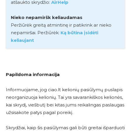
atšaukto skrydžio:
AirHelp
Nieko nepamiršk keliaudamas
Peržiūrėk greitą atmintinę ir patikrink ar nieko
nepamiršai. Peržiūrėk:
Ką būtina įsidėti
keliaujant
Papildoma informacija
Informuojame, jog ciao.lt kelionių pasiūlymų puslapis
neorganizuoja kelionių. Tai yra savarankiškos kelionės,
kai skrydį, viešbutį bei kitas jums reikalingas paslaugas
užsisakote patys pagal poreikį.
Skrydžiai, kaip šis pasiūlymas gali būti greitai išparduoti