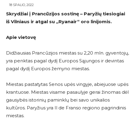
18 SPALIO, 2022
Skrydžiai į Prancūzijos sostinę – Paryžių tiesiogiai
iš Vilniaus ir atgal su
„Ryanair
“
oro linijomis.
Apie vietovę
Didžiausias Prancūzijos miestas su 2,20 mln. gyventojų,
yra penktas pagal dydį Europos Sąjungos ir devintas
pagal dydį Europos žemyno miestas.
Miestas pastatytas Senos upės vingyje, abiejuose upės
krantuose. Miestas visame pasaulyje gerai žinomas dėl
gausybės istorinių paminklų bei savo unikalios
kultūros. Paryžius yra Il de Franso regiono pagrindinis
miestas.