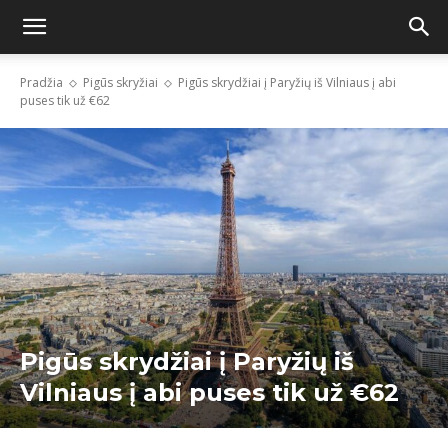
Pradžia
Pigūs skryžiai
Pigūs skrydžiai į Paryžių iš Vilniaus į abi
puses tik už €62
Pigūs skrydžiai į Paryžių iš
Vilniaus į abi puses tik už €62