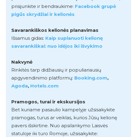
prisijunkite ir bendraukime:
Facebook grupė
pigūs skrydžiai ir kelionės
Savarankiškos kelionės planavimas
Išsamus gidas:
Kaip suplanuoti kelionę
savarankiškai: nuo idėjos iki išvykimo
Nakvynė
Rinkitės tarp didžiausių ir populiariausių
apgyvendinimo platformų:
Booking.com
,
Agoda
,
Hotels.com
Pramogos, turai ir ekskursijos
Bet kuriame pasaulio kampelyje užsisakykite
pramogas, turus ar veiklas, kurios Jūsų kelionę
pavers išskirtine. Nuo apsilankymo Laisvės
statuloje iki turo Romoje, užsisakykite: