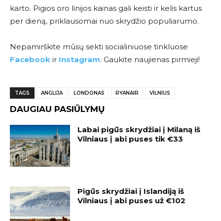
karto. Pigios oro linijos kainas gali keisti ir kelis kartus
per dieną, priklausomai nuo skrydžio populiarumo.
Nepamirškite mūsų sekti socialiniuose tinkluose
Facebook
ir
Instagram
. Gaukite naujienas pirmieji!
TAGS
ANGLIJA
LONDONAS
RYANAIR
VILNIUS
DAUGIAU PASIŪLYMŲ
Labai pigūs skrydžiai į Milaną iš
Vilniaus į abi puses tik €33
Pigūs skrydžiai į Islandiją iš
Vilniaus į abi puses už €102