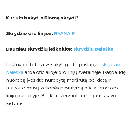
Kur užsisakyti siūlomą skrydį?
Skrydžio oro linijos:
RYANAIR
Daugiau skrydžių ieškokite:
skrydžių paieška
Lėktuvo bilietus užsisakyti galite puslapyje
skrydžių
paieška
arba oficialioje oro linijų svetainėje. Paspaudę
nuorodą įveskite nurodytą maršrutą bei datą ir
matysite mūsų kelionės pasiūlymą oficialiame oro
linijų puslapyje. Beliks rezervuoti ir mėgautis savo
kelione.