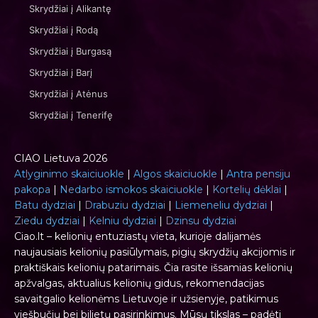
Skrydžiai į Alikantę
Skrydžiai į Rodą
Skrydžiai į Burgasą
Skrydžiai į Barį
Skrydžiai į Atėnus
Skrydžiai į Tenerifę
CIAO Lietuva 2026
Atlyginimo skaiciuokle
|
Algos skaiciuokle
|
Antra pensiju
pakopa
|
Nedarbo ismokos skaiciuokle
|
Kortelių dėklai
|
Batu dydziai
|
Drabuziu dydziai
|
Liemeneliu dydziai
|
Ziedu dydziai
|
Kelniu dydziai
|
Dzinsu dydziai
Ciao.lt – kelionių entuziastų vieta, kurioje dalijamės
naujausiais kelionių pasiūlymais, pigių skrydžių akcijomis ir
praktiškais kelionių patarimais. Čia rasite išsamias kelionių
apžvalgas, aktualius kelionių gidus, rekomendacijas
savaitgalio kelionėms Lietuvoje ir užsienyje, patikimus
viešbučių bei bilietų pasirinkimus. Mūsų tikslas – padėti