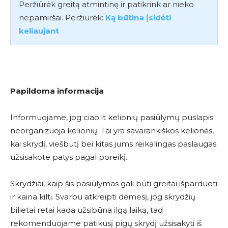
Peržiūrėk greitą atmintinę ir patikrink ar nieko
nepamiršai. Peržiūrėk:
Ką būtina įsidėti
keliaujant
Papildoma informacija
Informuojame, jog ciao.lt kelionių pasiūlymų puslapis
neorganizuoja kelionių. Tai yra savarankiškos kelionės,
kai skrydį, viešbutį bei kitas jums reikalingas paslaugas
užsisakote patys pagal poreikį.
Skrydžiai, kaip šis pasiūlymas gali būti greitai išparduoti
ir kaina kilti. Svarbu atkreipti dėmesį, jog skrydžių
bilietai retai kada užsibūna ilgą laiką, tad
rekomenduojame patikusį pigų skrydį užsisakyti iš