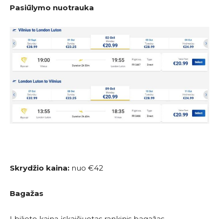
Pasiūlymo nuotrauka
Skrydžio kaina:
nuo €42
Bagažas
Į bilieto kainą įskaičiuotas rankinis bagažas.