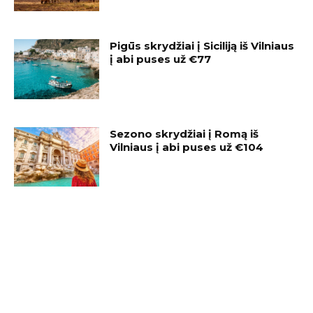
Pigūs skrydžiai į Siciliją iš Vilniaus
į abi puses už €77
Sezono skrydžiai į Romą iš
Vilniaus į abi puses už €104