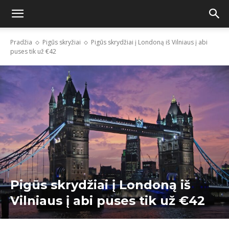
Pradžia
Pigūs skryžiai
Pigūs skrydžiai į Londoną iš Vilniaus į abi
puses tik už €42
Pigūs skrydžiai į Londoną iš
Vilniaus į abi puses tik už €42