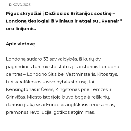
12 KOVO, 2023
Pigūs skrydžiai į Didžiosios Britanijos sostinę –
Londoną tiesiogiai iš Vilniaus ir atgal su
„Ryanair
“
oro linijomis.
Apie vietovę
Londoną sudaro 33 savivaldybės, iš kurių dvi
pagrindinės turi miesto statusą, tai istorinis Londono
centras – Londono Sitis bei Vestminsteris. Kitos trys,
turi karališkosios savivaldybės statusą, tai –
Kensingtonas ir Čelsis, Kingstonas prie Temzės ir
Grinvičas. Miesto istorijoje buvo begalė reiškinių,
dariusių įtaką visai Europai: angliškasis renesansas,
pramonės revoliucija, gotikos atgimimas.