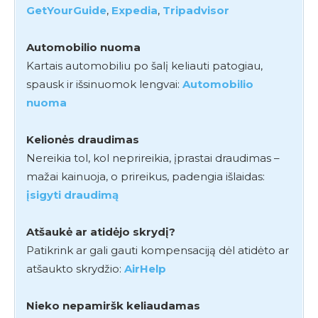
GetYourGuide
,
Expedia
,
Tripadvisor
Automobilio nuoma
Kartais automobiliu po šalį keliauti patogiau,
spausk ir išsinuomok lengvai:
Automobilio
nuoma
Kelionės draudimas
Nereikia tol, kol neprireikia, įprastai draudimas –
mažai kainuoja, o prireikus, padengia išlaidas:
įsigyti draudimą
Atšaukė ar atidėjo skrydį?
Patikrink ar gali gauti kompensaciją dėl atidėto ar
atšaukto skrydžio:
AirHelp
Nieko nepamiršk keliaudamas