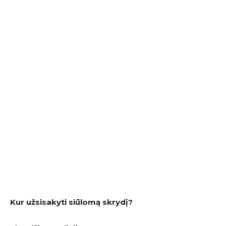
Kur užsisakyti siūlomą skrydį?