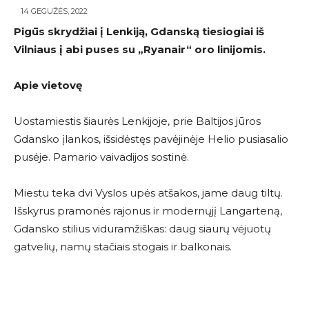
14 GEGUŽĖS, 2022
Pigūs skrydžiai į Lenkiją, Gdanską tiesiogiai iš
Vilniaus į abi puses su
„Ryanair
“
oro linijomis.
Apie vietovę
Uostamiestis šiaurės Lenkijoje, prie Baltijos jūros
Gdansko įlankos, išsidėstęs pavėjinėje Helio pusiasalio
pusėje. Pamario vaivadijos sostinė.
Miestu teka dvi Vyslos upės atšakos, jame daug tiltų.
Išskyrus pramonės rajonus ir modernųjį Langarteną,
Gdansko stilius viduramžiškas: daug siaurų vėjuotų
gatvelių, namų stačiais stogais ir balkonais.