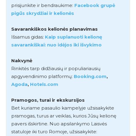
prisijunkite ir bendraukime:
Facebook grupė
pigūs skrydžiai ir kelionės
Savarankiškos kelionės planavimas
Išsamus gidas:
Kaip suplanuoti kelionę
savarankiškai: nuo idėjos iki išvykimo
Nakvynė
Rinkitės tarp didžiausių ir populiariausių
apgyvendinimo platformų:
Booking.com
,
Agoda
,
Hotels.com
Pramogos, turai ir ekskursijos
Bet kuriame pasaulio kampelyje užsisakykite
pramogas, turus ar veiklas, kurios Jūsų kelionę
pavers išskirtine. Nuo apsilankymo Laisvės
statuloje iki turo Romoje, užsisakykite: