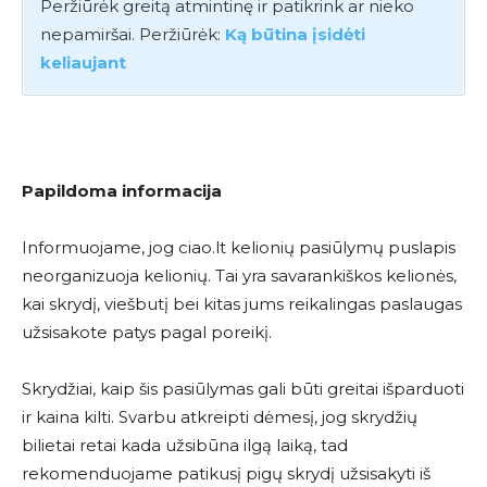
Peržiūrėk greitą atmintinę ir patikrink ar nieko
nepamiršai. Peržiūrėk:
Ką būtina įsidėti
keliaujant
Papildoma informacija
Informuojame, jog ciao.lt kelionių pasiūlymų puslapis
neorganizuoja kelionių. Tai yra savarankiškos kelionės,
kai skrydį, viešbutį bei kitas jums reikalingas paslaugas
užsisakote patys pagal poreikį.
Skrydžiai, kaip šis pasiūlymas gali būti greitai išparduoti
ir kaina kilti. Svarbu atkreipti dėmesį, jog skrydžių
bilietai retai kada užsibūna ilgą laiką, tad
rekomenduojame patikusį pigų skrydį užsisakyti iš