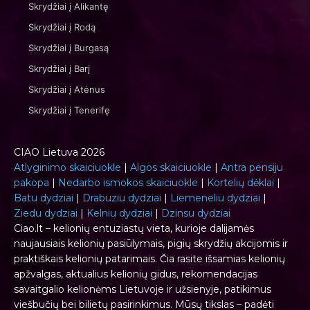
Skrydžiai į Alikantę
Skrydžiai į Rodą
Skrydžiai į Burgasą
Skrydžiai į Barį
Skrydžiai į Atėnus
Skrydžiai į Tenerifę
CIAO Lietuva 2026
Atlyginimo skaiciuokle
|
Algos skaiciuokle
|
Antra pensiju
pakopa
|
Nedarbo ismokos skaiciuokle
|
Kortelių dėklai
|
Batu dydziai
|
Drabuziu dydziai
|
Liemeneliu dydziai
|
Ziedu dydziai
|
Kelniu dydziai
|
Dzinsu dydziai
Ciao.lt – kelionių entuziastų vieta, kurioje dalijamės
naujausiais kelionių pasiūlymais, pigių skrydžių akcijomis ir
praktiškais kelionių patarimais. Čia rasite išsamias kelionių
apžvalgas, aktualius kelionių gidus, rekomendacijas
savaitgalio kelionėms Lietuvoje ir užsienyje, patikimus
viešbučių bei bilietų pasirinkimus. Mūsų tikslas – padėti