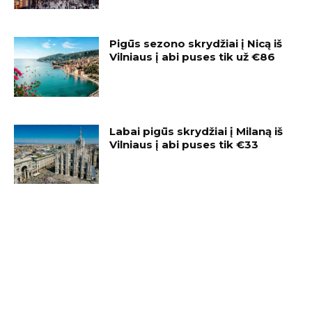
Pigūs sezono skrydžiai į Nicą iš
Vilniaus į abi puses tik už €86
Labai pigūs skrydžiai į Milaną iš
Vilniaus į abi puses tik €33