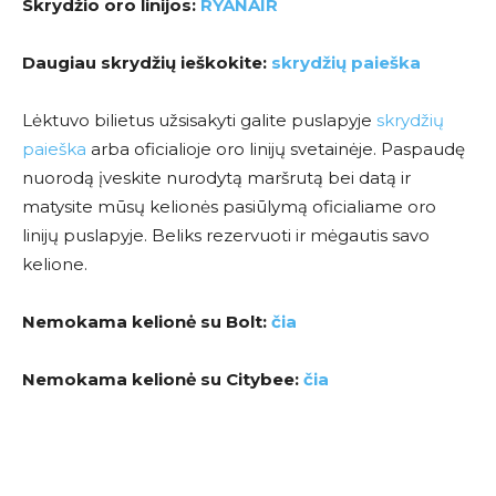
Skrydžio oro linijos:
RYANAIR
Daugiau skrydžių ieškokite:
skrydžių paieška
Lėktuvo bilietus užsisakyti galite puslapyje
skrydžių
paieška
arba oficialioje oro linijų svetainėje. Paspaudę
nuorodą įveskite nurodytą maršrutą bei datą ir
matysite mūsų kelionės pasiūlymą oficialiame oro
linijų puslapyje. Beliks rezervuoti ir mėgautis savo
kelione.
Nemokama kelionė su Bolt:
čia
Nemokama kelionė su Citybee:
čia