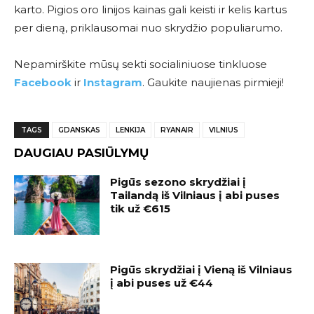
karto. Pigios oro linijos kainas gali keisti ir kelis kartus
per dieną, priklausomai nuo skrydžio populiarumo.
Nepamirškite mūsų sekti socialiniuose tinkluose
Facebook
ir
Instagram
. Gaukite naujienas pirmieji!
TAGS
GDANSKAS
LENKIJA
RYANAIR
VILNIUS
DAUGIAU PASIŪLYMŲ
Pigūs sezono skrydžiai į
Tailandą iš Vilniaus į abi puses
tik už €615
Pigūs skrydžiai į Vieną iš Vilniaus
į abi puses už €44