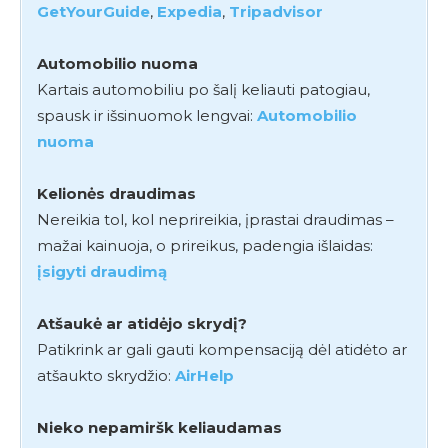
GetYourGuide
,
Expedia
,
Tripadvisor
Automobilio nuoma
Kartais automobiliu po šalį keliauti patogiau,
spausk ir išsinuomok lengvai:
Automobilio
nuoma
Kelionės draudimas
Nereikia tol, kol neprireikia, įprastai draudimas –
mažai kainuoja, o prireikus, padengia išlaidas:
įsigyti draudimą
Atšaukė ar atidėjo skrydį?
Patikrink ar gali gauti kompensaciją dėl atidėto ar
atšaukto skrydžio:
AirHelp
Nieko nepamiršk keliaudamas