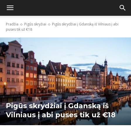
Pradžia
Pigūs skryžiai
Pigūs skrydžiai į Gdanską iš Vilniaus į abi
puses tik už €18
Pigūs skrydžiai į Gdanską iš
Vilniaus į abi puses tik už €18