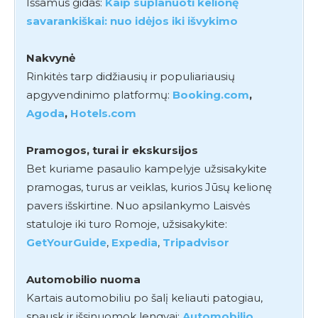
Išsamus gidas:
Kaip suplanuoti kelionę
savarankiškai: nuo idėjos iki išvykimo
Nakvynė
Rinkitės tarp didžiausių ir populiariausių
apgyvendinimo platformų:
Booking.com
,
Agoda
,
Hotels.com
Pramogos, turai ir ekskursijos
Bet kuriame pasaulio kampelyje užsisakykite
pramogas, turus ar veiklas, kurios Jūsų kelionę
pavers išskirtine. Nuo apsilankymo Laisvės
statuloje iki turo Romoje, užsisakykite:
GetYourGuide
,
Expedia
,
Tripadvisor
Automobilio nuoma
Kartais automobiliu po šalį keliauti patogiau,
spausk ir išsinuomok lengvai:
Automobilio