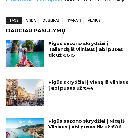
TAGS
AIRIJA
DUBLINAS
RYANAIR
VILNIUS
DAUGIAU PASIŪLYMŲ
Pigūs sezono skrydžiai į
Tailandą iš Vilniaus į abi puses
tik už €615
Pigūs skrydžiai į Vieną iš Vilniaus
į abi puses už €44
Pigūs sezono skrydžiai į Nicą iš
Vilniaus į abi puses tik už €86