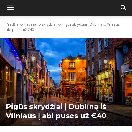
Pradžia
Pavasario skrydžiai
Pigūs skrydžiai į Dubliną iš Vilniaus į
abi puses už €40
Pigūs skrydžiai į Dubliną iš
Vilniaus į abi puses už €40