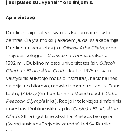
į abi puses su
„Ryanair
“
oro linijomis.
Apie vietovę
Dublinas taip pat yra svarbus kultūros ir mokslo
centras. Čia yra mokslų akademija, dailės akademija,
Dublino universitetas (air.
Ollscoil Átha Cliath
, arba
Trejybės kolegija –
Coláiste na Tríonóide
, įkurta
1592 m.), Dublino miesto universitetas (air.
Ollscoil
Chathair Bhaile Átha Cliath
, įkurtas 1975 m. kaip
Valstybinis aukštojo mokslo institutas), nacionalinės
galerija ir biblioteka, mokslo ir meno muziejus. Daug
teatrų (
Abbey
(Amharclann na Mainstreach),
Gate
,
Peacock
,
Olympia
ir kt.), Radijo ir televizijos simfoninis
orkestras. Dubline išlikusi pilis (
Caisleán Bhaile Átha
Cliath
, XIII a.), gotikinė XI-XIII a. Kristaus bažnyčia
(Švenčiausiosios Trejybės katedra) bei Šv. Patriko