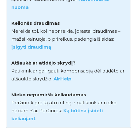
nuoma
Kelionės draudimas
Nereikia tol, kol neprireikia, įprastai draudimas –
mažai kainuoja, o prireikus, padengia išlaidas:
įsigyti draudimą
Atšaukė ar atidėjo skrydį?
Patikrink ar gali gauti kompensaciją dėl atidėto ar
atšaukto skrydžio:
AirHelp
Nieko nepamiršk keliaudamas
Peržiūrėk greitą atmintinę ir patikrink ar nieko
nepamiršai. Peržiūrėk:
Ką būtina įsidėti
keliaujant