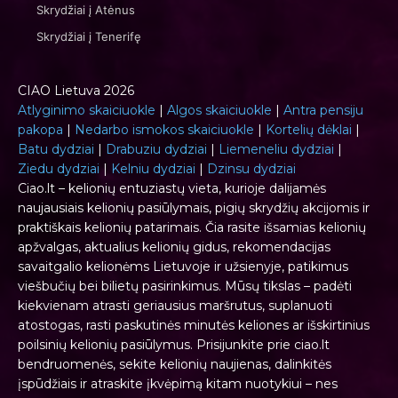
Skrydžiai į Atėnus
Skrydžiai į Tenerifę
CIAO Lietuva 2026
Atlyginimo skaiciuokle
|
Algos skaiciuokle
|
Antra pensiju
pakopa
|
Nedarbo ismokos skaiciuokle
|
Kortelių dėklai
|
Batu dydziai
|
Drabuziu dydziai
|
Liemeneliu dydziai
|
Ziedu dydziai
|
Kelniu dydziai
|
Dzinsu dydziai
Ciao.lt – kelionių entuziastų vieta, kurioje dalijamės
naujausiais kelionių pasiūlymais, pigių skrydžių akcijomis ir
praktiškais kelionių patarimais. Čia rasite išsamias kelionių
apžvalgas, aktualius kelionių gidus, rekomendacijas
savaitgalio kelionėms Lietuvoje ir užsienyje, patikimus
viešbučių bei bilietų pasirinkimus. Mūsų tikslas – padėti
kiekvienam atrasti geriausius maršrutus, suplanuoti
atostogas, rasti paskutinės minutės keliones ar išskirtinius
poilsinių kelionių pasiūlymus. Prisijunkite prie ciao.lt
bendruomenės, sekite kelionių naujienas, dalinkitės
įspūdžiais ir atraskite įkvėpimą kitam nuotykiui – nes