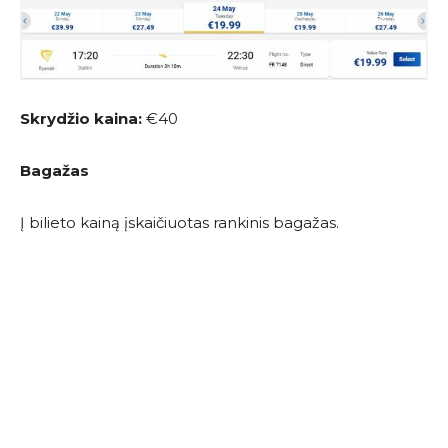
Skrydžio kaina:
€40
Bagažas
Į bilieto kainą įskaičiuotas rankinis bagažas.