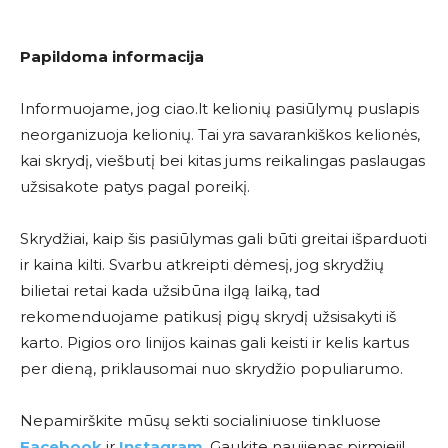
Papildoma informacija
Informuojame, jog ciao.lt kelionių pasiūlymų puslapis
neorganizuoja kelionių. Tai yra savarankiškos kelionės,
kai skrydį, viešbutį bei kitas jums reikalingas paslaugas
užsisakote patys pagal poreikį.
Skrydžiai, kaip šis pasiūlymas gali būti greitai išparduoti
ir kaina kilti. Svarbu atkreipti dėmesį, jog skrydžių
bilietai retai kada užsibūna ilgą laiką, tad
rekomenduojame patikusį pigų skrydį užsisakyti iš
karto. Pigios oro linijos kainas gali keisti ir kelis kartus
per dieną, priklausomai nuo skrydžio populiarumo.
Nepamirškite mūsų sekti socialiniuose tinkluose
Facebook
ir
Instagram
. Gaukite naujienas pirmieji!