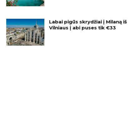
Labai pigūs skrydžiai į Milaną iš
Vilniaus į abi puses tik €33