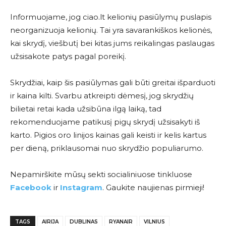
Informuojame, jog ciao.lt kelionių pasiūlymų puslapis
neorganizuoja kelionių. Tai yra savarankiškos kelionės,
kai skrydį, viešbutį bei kitas jums reikalingas paslaugas
užsisakote patys pagal poreikį.
Skrydžiai, kaip šis pasiūlymas gali būti greitai išparduoti
ir kaina kilti. Svarbu atkreipti dėmesį, jog skrydžių
bilietai retai kada užsibūna ilgą laiką, tad
rekomenduojame patikusį pigų skrydį užsisakyti iš
karto. Pigios oro linijos kainas gali keisti ir kelis kartus
per dieną, priklausomai nuo skrydžio populiarumo.
Nepamirškite mūsų sekti socialiniuose tinkluose
Facebook
ir
Instagram
. Gaukite naujienas pirmieji!
TAGS
AIRIJA
DUBLINAS
RYANAIR
VILNIUS