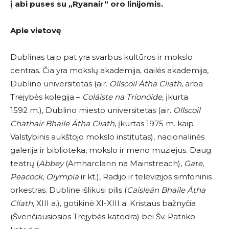
į abi puses su
„Ryanair
“
oro linijomis.
Apie vietovę
Dublinas taip pat yra svarbus kultūros ir mokslo
centras. Čia yra mokslų akademija, dailės akademija,
Dublino universitetas (air.
Ollscoil Átha Cliath
, arba
Trejybės kolegija –
Coláiste na Tríonóide
, įkurta
1592 m.), Dublino miesto universitetas (air.
Ollscoil
Chathair Bhaile Átha Cliath
, įkurtas 1975 m. kaip
Valstybinis aukštojo mokslo institutas), nacionalinės
galerija ir biblioteka, mokslo ir meno muziejus. Daug
teatrų (
Abbey
(Amharclann na Mainstreach),
Gate
,
Peacock
,
Olympia
ir kt.), Radijo ir televizijos simfoninis
orkestras. Dubline išlikusi pilis (
Caisleán Bhaile Átha
Cliath
, XIII a.), gotikinė XI-XIII a. Kristaus bažnyčia
(Švenčiausiosios Trejybės katedra) bei Šv. Patriko