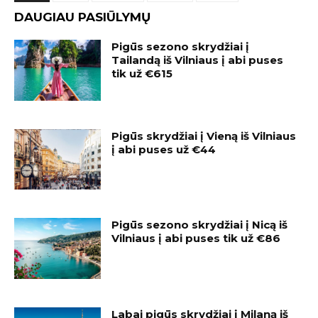
DAUGIAU PASIŪLYMŲ
Pigūs sezono skrydžiai į
Tailandą iš Vilniaus į abi puses
tik už €615
Pigūs skrydžiai į Vieną iš Vilniaus
į abi puses už €44
Pigūs sezono skrydžiai į Nicą iš
Vilniaus į abi puses tik už €86
Labai pigūs skrydžiai į Milaną iš