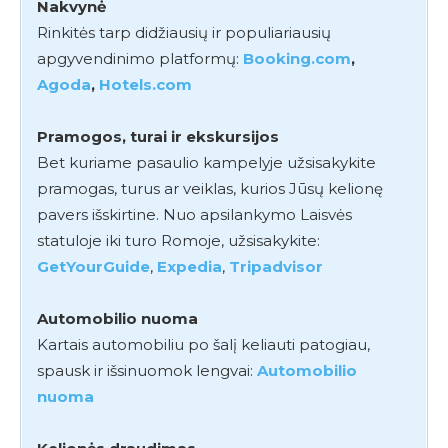
Nakvynė
Rinkitės tarp didžiausių ir populiariausių
apgyvendinimo platformų:
Booking.com
,
Agoda
,
Hotels.com
Pramogos, turai ir ekskursijos
Bet kuriame pasaulio kampelyje užsisakykite
pramogas, turus ar veiklas, kurios Jūsų kelionę
pavers išskirtine. Nuo apsilankymo Laisvės
statuloje iki turo Romoje, užsisakykite:
GetYourGuide
,
Expedia
,
Tripadvisor
Automobilio nuoma
Kartais automobiliu po šalį keliauti patogiau,
spausk ir išsinuomok lengvai:
Automobilio
nuoma