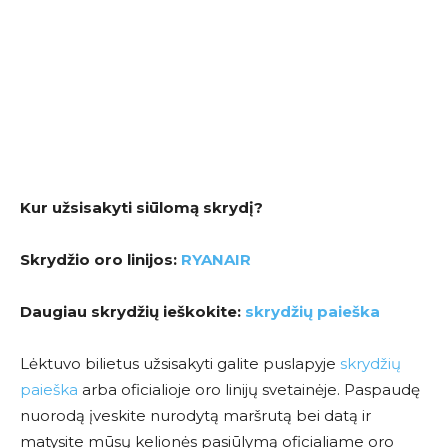
Kur užsisakyti siūlomą skrydį?
Skrydžio oro linijos:
RYANAIR
Daugiau skrydžių ieškokite:
skrydžių paieška
Lėktuvo bilietus užsisakyti galite puslapyje
skrydžių
paieška
arba oficialioje oro linijų svetainėje. Paspaudę
nuorodą įveskite nurodytą maršrutą bei datą ir
matysite mūsų kelionės pasiūlymą oficialiame oro