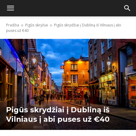
Pradžia
Pigūs skryžiai
Pigūs skrydžiai į Dubliną iš Vilniaus į abi
puses už €40
Pigūs skrydžiai į Dubliną iš
Vilniaus į abi puses už €40