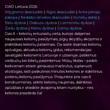
CIAO Lietuva 2026
Atlyginimo skaiciuokle
|
Algos skaiciuokle
|
Antra pensiju
pakopa
|
Nedarbo ismokos skaiciuokle
|
Kortelių dėklai
|
Batu dydziai
|
Drabuziu dydziai
|
Liemeneliu dydziai
|
Ziedu dydziai
|
Kelniu dydziai
|
Dzinsu dydziai
Ciao.lt – kelionių entuziastų vieta, kurioje dalijamės
naujausiais kelionių pasiūlymais, pigių skrydžių akcijomis ir
praktiškais kelionių patarimais. Čia rasite išsamias kelionių
apžvalgas, aktualius kelionių gidus, rekomendacijas
savaitgalio kelionėms Lietuvoje ir užsienyje, patikimus
viešbučių bei bilietų pasirinkimus. Mūsų tikslas – padėti
kiekvienam atrasti geriausius maršrutus, suplanuoti
atostogas, rasti paskutinės minutės keliones ar išskirtinius
poilsinių kelionių pasiūlymus. Prisijunkite prie ciao.lt
bendruomenės, sekite kelionių naujienas, dalinkitės
įspūdžiais ir atraskite įkvėpimą kitam nuotykiui – nes
kelionės prasideda čia!