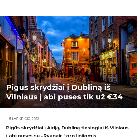
Pigūs skrydžiai į Dubliną iš
Vilniaus į abi puses tik už €34
5 LAPKRIČIO, 2022
Pigūs skrydžiai į Airiją, Dubliną tiesiogiai iš Vilniaus
į abi puses su
„Ryanair
“
oro linijomis.