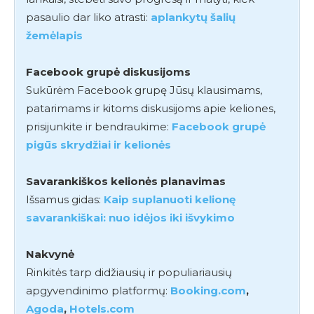
pasaulio dar liko atrasti:
aplankytų šalių
žemėlapis
Facebook grupė diskusijoms
Sukūrėm Facebook grupę Jūsų klausimams,
patarimams ir kitoms diskusijoms apie keliones,
prisijunkite ir bendraukime:
Facebook grupė
pigūs skrydžiai ir kelionės
Savarankiškos kelionės planavimas
Išsamus gidas:
Kaip suplanuoti kelionę
savarankiškai: nuo idėjos iki išvykimo
Nakvynė
Rinkitės tarp didžiausių ir populiariausių
apgyvendinimo platformų:
Booking.com
,
Agoda
,
Hotels.com