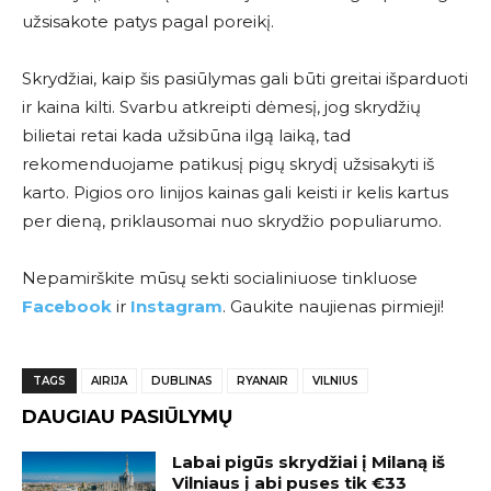
užsisakote patys pagal poreikį.
Skrydžiai, kaip šis pasiūlymas gali būti greitai išparduoti
ir kaina kilti. Svarbu atkreipti dėmesį, jog skrydžių
bilietai retai kada užsibūna ilgą laiką, tad
rekomenduojame patikusį pigų skrydį užsisakyti iš
karto. Pigios oro linijos kainas gali keisti ir kelis kartus
per dieną, priklausomai nuo skrydžio populiarumo.
Nepamirškite mūsų sekti socialiniuose tinkluose
Facebook
ir
Instagram
. Gaukite naujienas pirmieji!
TAGS
AIRIJA
DUBLINAS
RYANAIR
VILNIUS
DAUGIAU PASIŪLYMŲ
Labai pigūs skrydžiai į Milaną iš
Vilniaus į abi puses tik €33