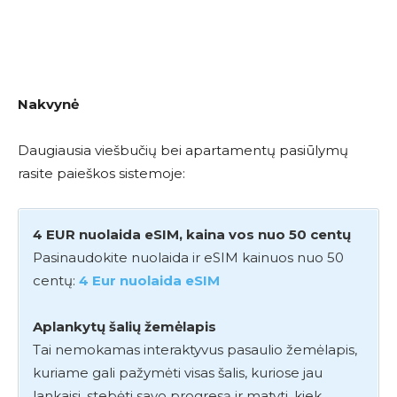
Nakvynė
Daugiausia viešbučių bei apartamentų pasiūlymų
rasite paieškos sistemoje:
4 EUR nuolaida eSIM, kaina vos nuo 50 centų
Pasinaudokite nuolaida ir eSIM kainuos nuo 50
centų:
4 Eur nuolaida eSIM
Aplankytų šalių žemėlapis
Tai nemokamas interaktyvus pasaulio žemėlapis,
kuriame gali pažymėti visas šalis, kuriose jau
lankaisi, stebėti savo progresą ir matyti, kiek