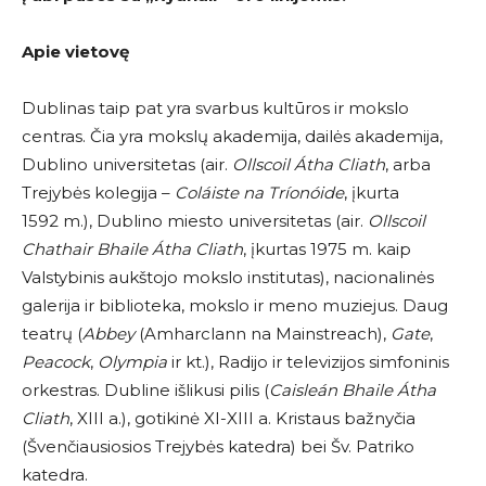
Apie vietovę
Dublinas taip pat yra svarbus kultūros ir mokslo
centras. Čia yra mokslų akademija, dailės akademija,
Dublino universitetas (air.
Ollscoil Átha Cliath
, arba
Trejybės kolegija –
Coláiste na Tríonóide
, įkurta
1592 m.), Dublino miesto universitetas (air.
Ollscoil
Chathair Bhaile Átha Cliath
, įkurtas 1975 m. kaip
Valstybinis aukštojo mokslo institutas), nacionalinės
galerija ir biblioteka, mokslo ir meno muziejus. Daug
teatrų (
Abbey
(Amharclann na Mainstreach),
Gate
,
Peacock
,
Olympia
ir kt.), Radijo ir televizijos simfoninis
orkestras. Dubline išlikusi pilis (
Caisleán Bhaile Átha
Cliath
, XIII a.), gotikinė XI-XIII a. Kristaus bažnyčia
(Švenčiausiosios Trejybės katedra) bei Šv. Patriko
katedra.