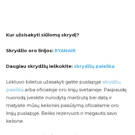
Kur užsisakyti siūlomą skrydį?
Skrydžio oro linijos:
RYANAIR
Daugiau skrydžių ieškokite:
skrydžių paieška
Lėktuvo bilietus užsisakyti galite puslapyje
skrydžių
paieška
arba oficialioje oro linijų svetainėje. Paspaudę
nuorodą įveskite nurodytą maršrutą bei datą ir
matysite mūsų kelionės pasiūlymą oficialiame oro
linijų puslapyje. Beliks rezervuoti ir mėgautis savo
kelione.