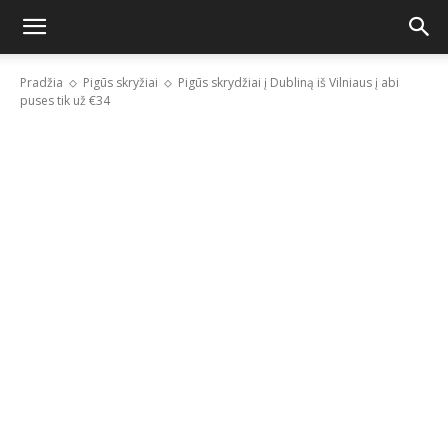
Pradžia
Pigūs skryžiai
Pigūs skrydžiai į Dubliną iš Vilniaus į abi
puses tik už €34