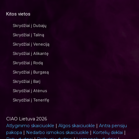
Kitos vietos
Skrydžiai į Dubajų
Skrydžiai į Taliną
Skrydžiai į Veneciją
Skrydžiai į Alikantę
Skrydžiai į Rodą
Skrydžiai į Burgasą
Skrydžiai į Barį
Skrydžiai į Atėnus
Skrydžiai į Tenerifę
CIAO Lietuva 2026
Atlyginimo skaiciuokle
|
Algos skaiciuokle
|
Antra pensiju
pakopa
|
Nedarbo ismokos skaiciuokle
|
Kortelių dėklai
|