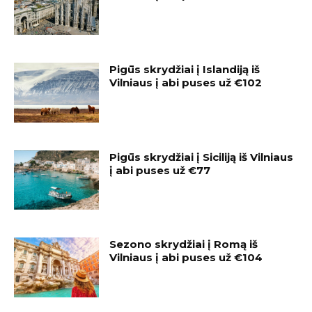
Pigūs skrydžiai į Islandiją iš
Vilniaus į abi puses už €102
Pigūs skrydžiai į Siciliją iš Vilniaus
į abi puses už €77
Sezono skrydžiai į Romą iš
Vilniaus į abi puses už €104