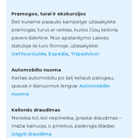
Pramogos, turai ir ekskursijos
Bet kuriame pasaulio kampelyje užsisakykite
pramogas, turus ar veiklas, kurios Jūsų kelionę
pavers išskirtine. Nuo apsilankymo Laisvės
statuloje iki turo Romoje, užsisakykite:
GetYourGuide
,
Expedia
,
Tripadvisor
Automobilio nuoma
Kartais automobiliu po šalį keliauti patogiau,
spausk ir išsinuomok lengvai:
Automobilio
nuoma
Kelionės draudimas
Nereikia tol, kol neprireikia, įprastai draudimas –
mažai kainuoja, o prireikus, padengia išlaidas:
įsigyti draudimą