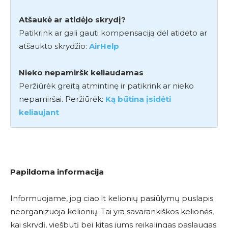
Atšaukė ar atidėjo skrydį?
Patikrink ar gali gauti kompensaciją dėl atidėto ar
atšaukto skrydžio:
AirHelp
Nieko nepamiršk keliaudamas
Peržiūrėk greitą atmintinę ir patikrink ar nieko
nepamiršai. Peržiūrėk:
Ką būtina įsidėti
keliaujant
Papildoma informacija
Informuojame, jog ciao.lt kelionių pasiūlymų puslapis
neorganizuoja kelionių. Tai yra savarankiškos kelionės,
kai skrydį, viešbutį bei kitas jums reikalingas paslaugas