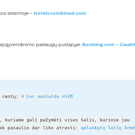
kos sistemoje –
Hotelscombined.com
me apgyvendinimo paslaugų puslapyje:
Booking.com – Gauki
0 centų:
4 Eur nuolaida eSIM
, kuriame gali pažymėti visas šalis, kuriose jau
iek pasaulio dar liko atrasti:
aplankytų šalių žemė