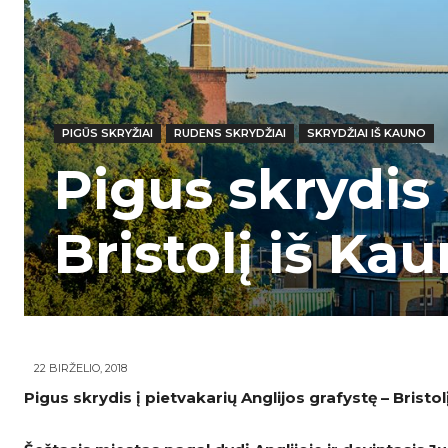
PIGŪS SKRYŽIAI
RUDENS SKRYDŽIAI
SKRYDŽIAI IŠ KAUNO
Pigus skrydis 
Bristolį iš Ka
22 BIRŽELIO, 2018
Pigus skrydis į pietvakarių Anglijos grafystę – Bristolį