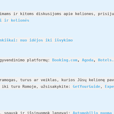
imams ir kitoms diskusijoms apie keliones, prisiju
i ir kelionės
nkiškai: nuo idėjos iki išvykimo
pgyvendinimo platformų:
Booking.com
,
Agoda
,
Hotels.
ramogas, turus ar veiklas, kurios Jūsų kelionę pav
e iki turo Romoje, užsisakykite:
GetYourGuide
,
Expe
u, spausk ir išsinuomok lengvai:
Automobilio nuoma