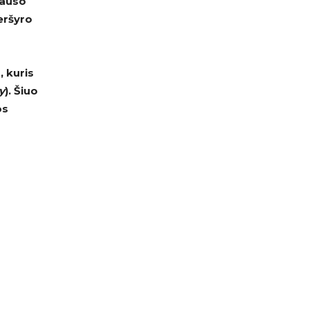
lauso
eršyro
, kuris
y
). Šiuo
os