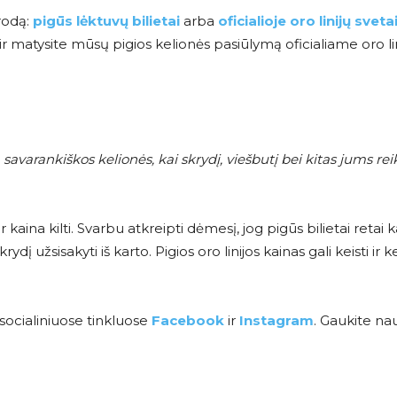
orodą:
pigūs lėktuvų bilietai
arba
oficialioje oro linijų sveta
 matysite mūsų pigios kelionės pasiūlymą oficialiame oro li
savarankiškos kelionės, kai skrydį, viešbutį bei kitas jums rei
 ir kaina kilti. Svarbu atkreipti dėmesį, jog pigūs bilietai retai 
 užsisakyti iš karto. Pigios oro linijos kainas gali keisti ir ke
socialiniuose tinkluose
Facebook
ir
Instagram
. Gaukite na