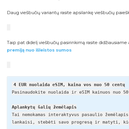
Daug viešbučių variantų rasite apsilankę viešbučių paieš
Taip pat didelį viešbučių pasirinkimą rasite didžiausia
premiją nuo išleistos sumos
4 EUR nuolaida eSIM, kaina vos nuo 50 centų
Pasinaudokite nuolaida ir eSIM kainuos nuo 5
Aplankytų šalių žemėlapis
Tai nemokamas interaktyvus pasaulio žemėlapis
lankaisi, stebėti savo progresą ir matyti, k