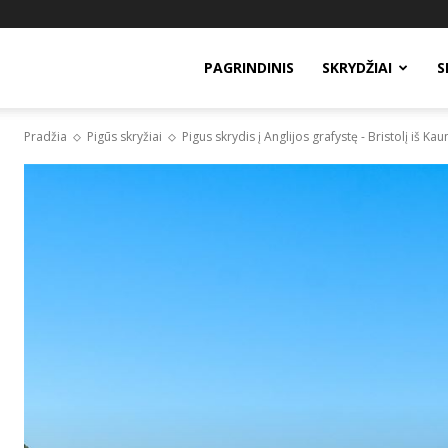
PAGRINDINIS
SKRYDŽIAI
S
Pradžia
Pigūs skryžiai
Pigus skrydis į Anglijos grafystę - Bristolį iš Kaun