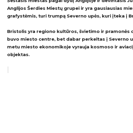
Šeštasis miestas pagal dydį Anglijoje ir devintasis Ju
Anglijos Šerdies Miestų grupei ir yra gausiausias mie
grafystėmis, turi trumpą Severno upės, kuri įteka į Br
Bristolis yra regiono kultūros, švietimo ir pramonės 
buvo miesto centre, bet dabar perkeltas į Severno u
metu miesto ekonomikoje vyrauja kosmoso ir aviaci
objektas.