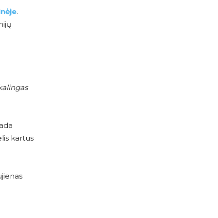
inėje
.
nijų
kalingas
kada
lis kartus
ujienas