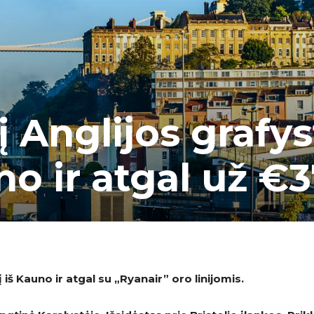
į Anglijos grafys
uno ir atgal už €
 iš Kauno ir atgal su „Ryanair” oro linijomis.