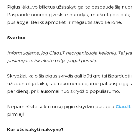
Pigius lėktuvo bilietus užsisakyti galite paspaudę šią nu
Paspaude nuorodą įveskite nurodytą maršrutą bei datą ir
puslapyje. Beliks apmokėti ir mėgautis savo kelione.
Svarbu:
Informuojame, jog Ciao.LT neorganizuoja kelionių. Tai yra 
paslaugas užsisakote patys pagal poreikį.
Skrydžiai, kaip šis pigus skrydis gali būti greitai išparduoti
užsibūna ilgą laiką, tad rekomenduojame patikusį pigų skrydį
per dieną, priklausomai nuo skrydžio populiarumo.
Nepamirškite sekti mūsų pigių skrydžių puslapio
Ciao.lt
pirmieji!
Kur užsisakyti nakvynę?