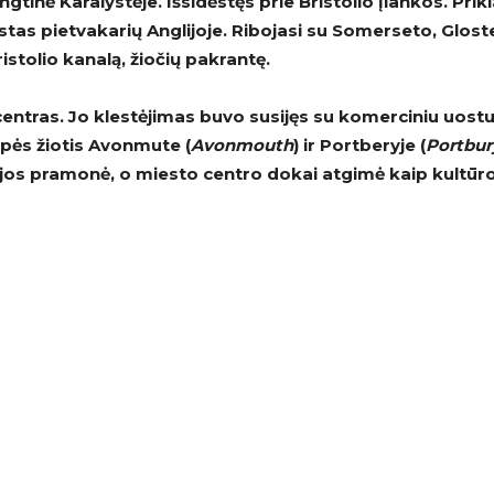
ngtinė Karalystėje. Išsidėstęs prie Bristolio įlankos. Prik
stas pietvakarių Anglijoje. Ribojasi su Somerseto, Glost
istolio kanalą, žiočių pakrantę.
centras. Jo klestėjimas buvo susijęs su komerciniu uostu
pės žiotis Avonmute (
Avonmouth
) ir Portberyje (
Portbur
jos pramonė, o miesto centro dokai atgimė kaip kultūr