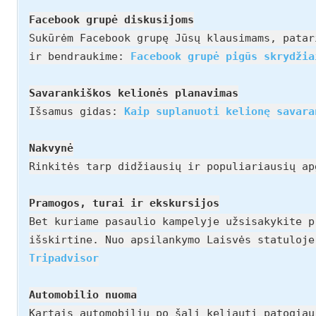
Facebook grupė diskusijoms
Sukūrėm Facebook grupę Jūsų klausimams, patar
ir bendraukime:
Facebook grupė pigūs skrydžia
Savarankiškos kelionės planavimas
Išsamus gidas:
Kaip suplanuoti kelionę savara
Nakvynė
Rinkitės tarp didžiausių ir populiariausių a
Pramogos, turai ir ekskursijos
Bet kuriame pasaulio kampelyje užsisakykite p
išskirtine. Nuo apsilankymo Laisvės statuloj
Tripadvisor
Automobilio nuoma
Kartais automobiliu po šalį keliauti patogia