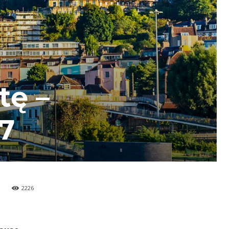
tę –
37
2226