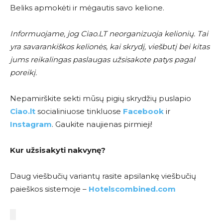
Beliks apmokėti ir mėgautis savo kelione.
Informuojame, jog Ciao.LT neorganizuoja kelionių. Tai
yra savarankiškos kelionės, kai skrydį, viešbutį bei kitas
jums reikalingas paslaugas užsisakote patys pagal
poreikį.
Nepamirškite sekti mūsų pigių skrydžių puslapio
Ciao.lt
socialiniuose tinkluose
Facebook
ir
Instagram
. Gaukite naujienas pirmieji!
Kur užsisakyti nakvynę?
Daug viešbučių variantų rasite apsilankę viešbučių
paieškos sistemoje –
Hotelscombined.com