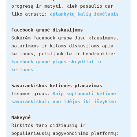
progresą ir matyti, kiek pasaulio dar
liko atrasti:
aplankytų šalių žemėlapis
Facebook grupė diskusijoms
Sukūrėm Facebook grupę Jūsų klausimams,
patarimams ir kitoms diskusijoms apie
keliones, prisijunkite ir bendraukime:
Facebook grupė pigūs skrydžiai ir
kelionės
Savarankiškos kelionės planavimas
Išsamus gidas:
Kaip suplanuoti kelionę
savarankiškai: nuo idėjos iki išvykimo
Nakvynė
Rinkitės tarp didžiausių ir
populiariausių apgyvendinimo platformų: