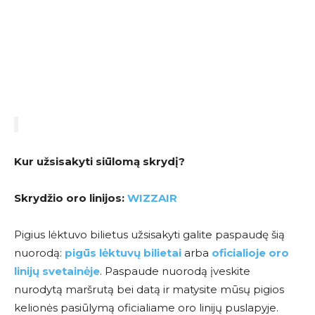
Kur užsisakyti siūlomą skrydį?
Skrydžio oro linijos:
WIZZAIR
Pigius lėktuvo bilietus užsisakyti galite paspaudę šią
nuorodą:
pigūs lėktuvų bilietai
arba
oficialioje oro
linijų svetainėje
. Paspaude nuorodą įveskite
nurodytą maršrutą bei datą ir matysite mūsų pigios
kelionės pasiūlymą oficialiame oro linijų puslapyje.