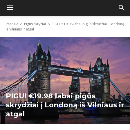
Pradžia
Pigūs skryžiai
PIGU! €19.98 labai pigūs skrydžiai į Londoną
iš Vilniaus ir atgal
PIGU! €19.98 labai pigūs
skrydžiai į Londoną iš Vilniaus ir
atgal