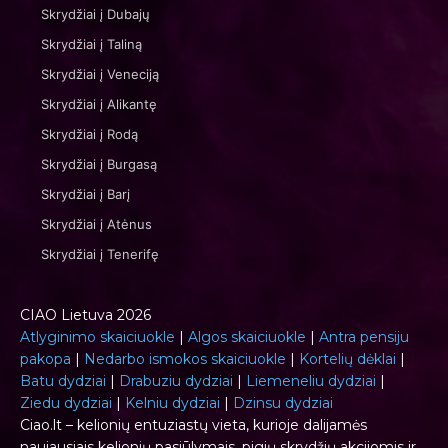
Skrydžiai į Dubajų
Skrydžiai į Taliną
Skrydžiai į Veneciją
Skrydžiai į Alikantę
Skrydžiai į Rodą
Skrydžiai į Burgasą
Skrydžiai į Barį
Skrydžiai į Atėnus
Skrydžiai į Tenerifę
CIAO Lietuva 2026
Atlyginimo skaiciuokle
|
Algos skaiciuokle
|
Antra pensiju
pakopa
|
Nedarbo ismokos skaiciuokle
|
Kortelių dėklai
|
Batu dydziai
|
Drabuziu dydziai
|
Liemeneliu dydziai
|
Ziedu dydziai
|
Kelniu dydziai
|
Dzinsu dydziai
Ciao.lt – kelionių entuziastų vieta, kurioje dalijamės
naujausiais kelionių pasiūlymais, pigių skrydžių akcijomis ir