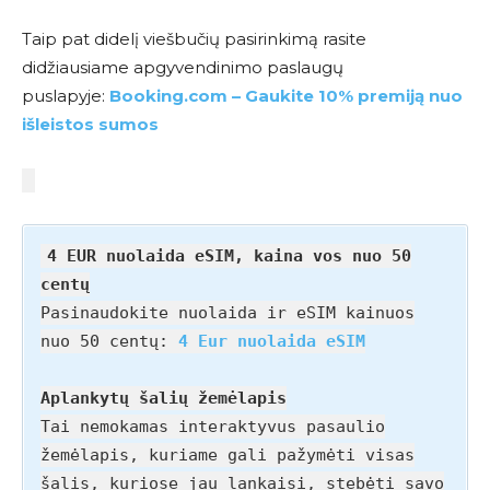
Taip pat didelį viešbučių pasirinkimą rasite
didžiausiame apgyvendinimo paslaugų
puslapyje:
Booking.com – Gaukite 10% premiją nuo
išleistos sumos
4 EUR nuolaida eSIM, kaina vos nuo 50
centų
Pasinaudokite nuolaida ir eSIM kainuos
nuo 50 centų:
4 Eur nuolaida eSIM
Aplankytų šalių žemėlapis
Tai nemokamas interaktyvus pasaulio
žemėlapis, kuriame gali pažymėti visas
šalis, kuriose jau lankaisi, stebėti savo