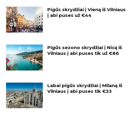
Pigūs skrydžiai į Vieną iš Vilniaus
į abi puses už €44
Pigūs sezono skrydžiai į Nicą iš
Vilniaus į abi puses tik už €86
Labai pigūs skrydžiai į Milaną iš
Vilniaus į abi puses tik €33