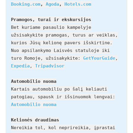
Booking.com
,
Agoda
,
Hotels.com
Pramogos, turai ir ekskursijos
Bet kuriame pasaulio kampelyje
užsisakykite pramogas, turus ar veiklas,
kurios Jūsų kelionę pavers išskirtine.
Nuo apsilankymo Laisvės statuloje iki
turo Romoje, užsisakykite:
GetYourGuide
,
Expedia
,
Tripadvisor
Automobilio nuoma
Kartais automobiliu po šalį keliauti
patogiau, spausk ir išsinuomok lengvai:
Automobilio nuoma
Kelionės draudimas
Nereikia tol, kol neprireikia, įprastai