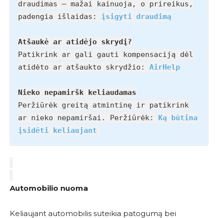
draudimas – mažai kainuoja, o prireikus,
padengia išlaidas:
įsigyti draudimą
Atšaukė ar atidėjo skrydį?
Patikrink ar gali gauti kompensaciją dėl
atidėto ar atšaukto skrydžio:
AirHelp
Nieko nepamiršk keliaudamas
Peržiūrėk greitą atmintinę ir patikrink
ar nieko nepamiršai. Peržiūrėk:
Ką būtina
įsidėti keliaujant
Automobilio nuoma
Keliaujant automobilis suteikia patogumą bei