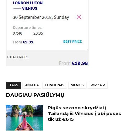
TAGS
ANGLIJA
LONDONAS
VILNIUS
WIZZAIR
DAUGIAU PASIŪLYMŲ
Pigūs sezono skrydžiai į
Tailandą iš Vilniaus į abi puses
tik už €615