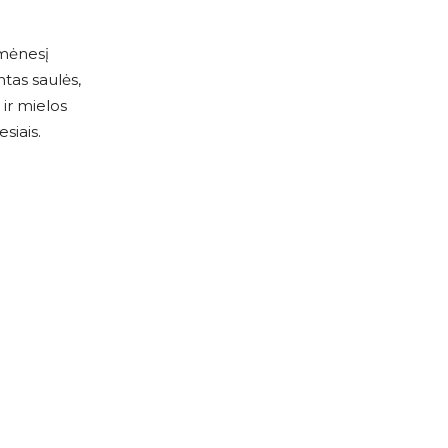
 mėnesį
ntas saulės,
 ir mielos
siais.