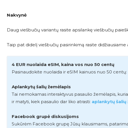
Nakvynė
Daug viešbučių variantų rasite apsilankę viešbučių paieš
Taip pat didelį viešbučių pasirinkimą rasite didžiausia
4 EUR nuolaida eSIM, kaina vos nuo 50 centų
Pasinaudokite nuolaida ir eSIM kainuos nuo 50 centų:
Aplankytų šalių žemėlapis
Tai nemokamas interaktyvus pasaulio žemėlapis, kuriame 
ir matyti, kiek pasaulio dar liko atrasti:
aplankytų šalių
Facebook grupė diskusijoms
Sukūrėm Facebook grupę Jūsų klausimams, patarimams i