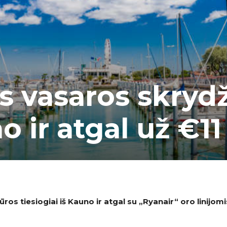
s vasaros skrydži
o ir atgal už €11
 jūros tiesiogiai iš Kauno ir atgal su
„Ryanair
“
oro linijomi