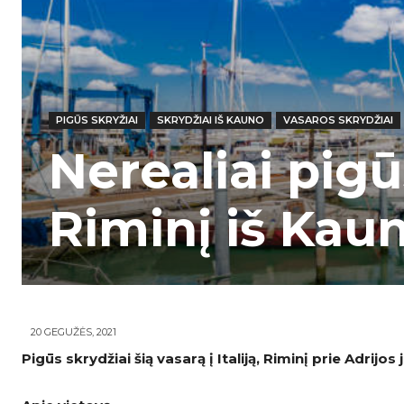
PIGŪS SKRYŽIAI
SKRYDŽIAI IŠ KAUNO
VASAROS SKRYDŽIAI
Nerealiai pigū
Riminį iš Kaun
20 GEGUŽĖS, 2021
Pigūs skrydžiai šią vasarą į Italiją, Riminį prie Adrijos