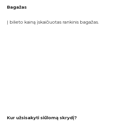
Bagažas
Į bilieto kainą įskaičiuotas rankinis bagažas.
Kur užsisakyti siūlomą skrydį?