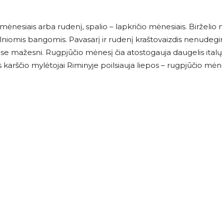
mėnesiais arba rudenį, spalio – lapkričio mėnesiais. Birželio
 švelniomis bangomis. Pavasarį ir rudenį kraštovaizdis nenudegi
ose mažesni. Rugpjūčio mėnesį čia atostogauja daugelis italų
s karščio mylėtojai Riminyje poilsiauja liepos – rugpjūčio mėne