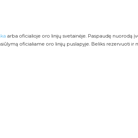
ška
arba oficialioje oro linijų svetainėje. Paspaudę nuorodą įv
ūlymą oficialiame oro linijų puslapyje. Beliks rezervuoti ir