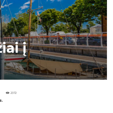
ai į
2372
s.