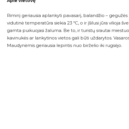
Apie vietovę
Riminį geriausia aplankyti pavasarį, balandžio – gegužės 
vidutinė temperatūra siekia 23 ºC, o ir įšilusi jūra vilioja
gamta puikuojasi žaluma. Be to, ir turistų srautai miestu
kavinukės ar lankytinos vietos gali būti uždarytos. Vasaro
Maudynėmis geriausia lepintis nuo birželio iki rugsėjo.