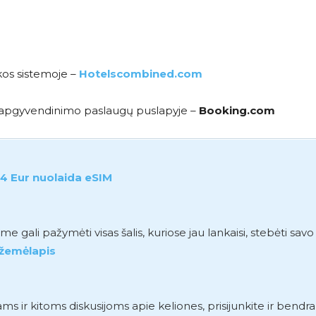
kos sistemoje –
Hotelscombined.com
me apgyvendinimo paslaugų puslapyje –
Booking.com
4 Eur nuolaida eSIM
gali pažymėti visas šalis, kuriose jau lankaisi, stebėti sav
 žemėlapis
r kitoms diskusijoms apie keliones, prisijunkite ir bendr