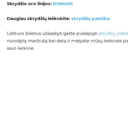
Skrydžio oro linijos:
RYANAIR
Daugiau skrydžių ieškokite:
skrydžių paieška
Lėktuvo bilietus užsisakyti galite puslapyje
skrydžių paie
nurodytą maršrutą bei datą ir matysite mūsų kelionės pasi
savo kelione.