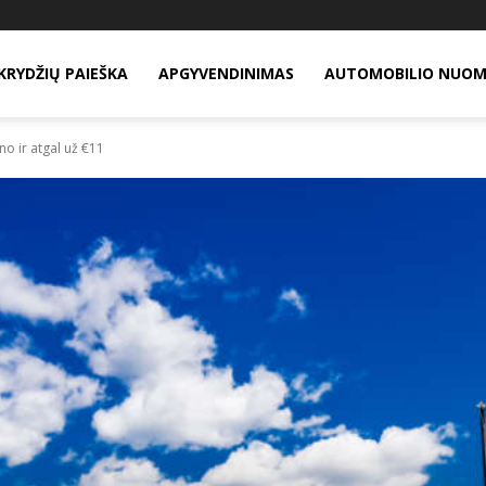
KRYDŽIŲ PAIEŠKA
APGYVENDINIMAS
AUTOMOBILIO NUO
no ir atgal už €11