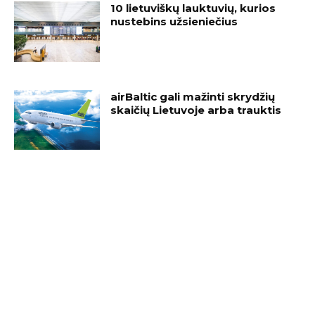
10 lietuviškų lauktuvių, kurios
nustebins užsieniečius
airBaltic gali mažinti skrydžių
skaičių Lietuvoje arba trauktis