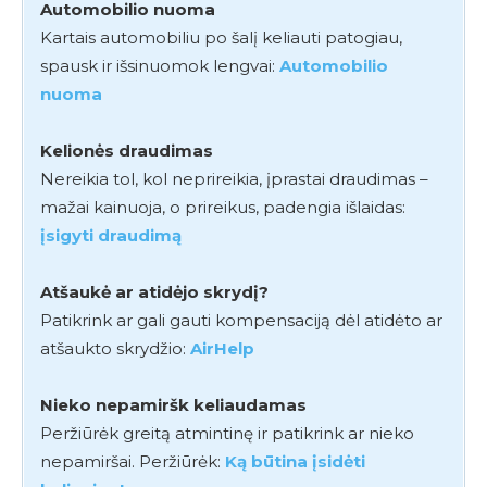
Automobilio nuoma
Kartais automobiliu po šalį keliauti patogiau,
spausk ir išsinuomok lengvai:
Automobilio
nuoma
Kelionės draudimas
Nereikia tol, kol neprireikia, įprastai draudimas –
mažai kainuoja, o prireikus, padengia išlaidas:
įsigyti draudimą
Atšaukė ar atidėjo skrydį?
Patikrink ar gali gauti kompensaciją dėl atidėto ar
atšaukto skrydžio:
AirHelp
Nieko nepamiršk keliaudamas
Peržiūrėk greitą atmintinę ir patikrink ar nieko
nepamiršai. Peržiūrėk:
Ką būtina įsidėti