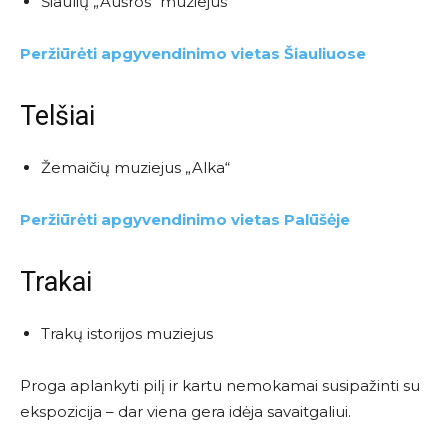
Šiaulių „Aušros“ muziejus
Peržiūrėti apgyvendinimo vietas Šiauliuose
Telšiai
Žemaičių muziejus „Alka“
Peržiūrėti apgyvendinimo vietas Palūšėje
Trakai
Trakų istorijos muziejus
Proga aplankyti pilį ir kartu nemokamai susipažinti su
ekspozicija – dar viena gera idėja savaitgaliui.