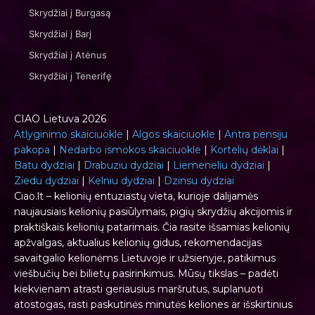
Skrydžiai į Burgasą
Skrydžiai į Barį
Skrydžiai į Atėnus
Skrydžiai į Tenerifę
CIAO Lietuva 2026
Atlyginimo skaiciuokle
|
Algos skaiciuokle
|
Antra pensiju
pakopa
|
Nedarbo ismokos skaiciuokle
|
Kortelių dėklai
|
Batu dydziai
|
Drabuziu dydziai
|
Liemeneliu dydziai
|
Ziedu dydziai
|
Kelniu dydziai
|
Dzinsu dydziai
Ciao.lt – kelionių entuziastų vieta, kurioje dalijamės
naujausiais kelionių pasiūlymais, pigių skrydžių akcijomis ir
praktiškais kelionių patarimais. Čia rasite išsamias kelionių
apžvalgas, aktualius kelionių gidus, rekomendacijas
savaitgalio kelionėms Lietuvoje ir užsienyje, patikimus
viešbučių bei bilietų pasirinkimus. Mūsų tikslas – padėti
kiekvienam atrasti geriausius maršrutus, suplanuoti
atostogas, rasti paskutinės minutės keliones ar išskirtinius