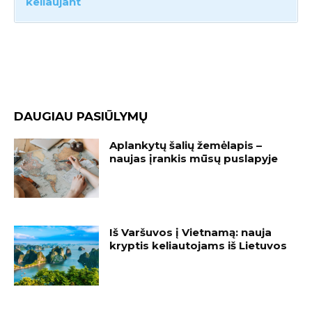
keliaujant
DAUGIAU PASIŪLYMŲ
Aplankytų šalių žemėlapis –
naujas įrankis mūsų puslapyje
Iš Varšuvos į Vietnamą: nauja
kryptis keliautojams iš Lietuvos