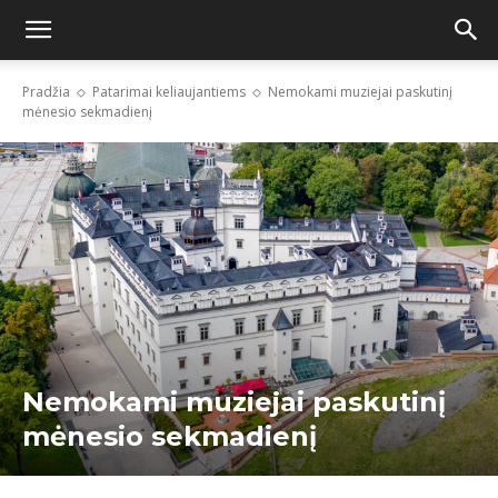
Pradžia
Patarimai keliaujantiems
Nemokami muziejai paskutinį
mėnesio sekmadienį
Nemokami muziejai paskutinį
mėnesio sekmadienį