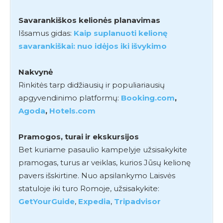
Savarankiškos kelionės planavimas
Išsamus gidas:
Kaip suplanuoti kelionę
savarankiškai: nuo idėjos iki išvykimo
Nakvynė
Rinkitės tarp didžiausių ir populiariausių
apgyvendinimo platformų:
Booking.com
,
Agoda
,
Hotels.com
Pramogos, turai ir ekskursijos
Bet kuriame pasaulio kampelyje užsisakykite
pramogas, turus ar veiklas, kurios Jūsų kelionę
pavers išskirtine. Nuo apsilankymo Laisvės
statuloje iki turo Romoje, užsisakykite:
GetYourGuide
,
Expedia
,
Tripadvisor