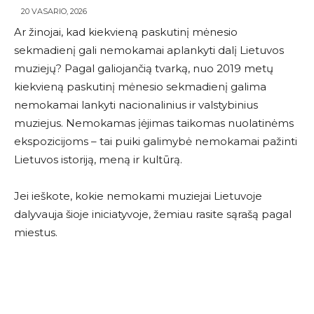
20 VASARIO, 2026
Ar žinojai, kad kiekvieną paskutinį mėnesio
sekmadienį gali nemokamai aplankyti dalį Lietuvos
muziejų? Pagal galiojančią tvarką, nuo 2019 metų
kiekvieną paskutinį mėnesio sekmadienį galima
nemokamai lankyti nacionalinius ir valstybinius
muziejus. Nemokamas įėjimas taikomas nuolatinėms
ekspozicijoms – tai puiki galimybė nemokamai pažinti
Lietuvos istoriją, meną ir kultūrą.
Jei ieškote, kokie nemokami muziejai Lietuvoje
dalyvauja šioje iniciatyvoje, žemiau rasite sąrašą pagal
miestus.