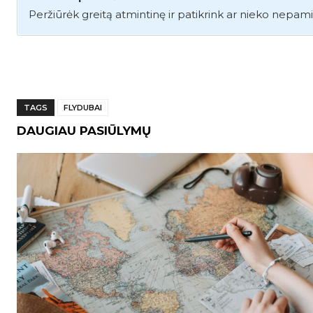
Peržiūrėk greitą atmintinę ir patikrink ar nieko nepami
TAGS
FLYDUBAI
DAUGIAU PASIŪLYMŲ