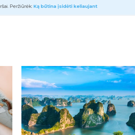
ršai. Peržiūrėk:
Ką būtina įsidėti keliaujant