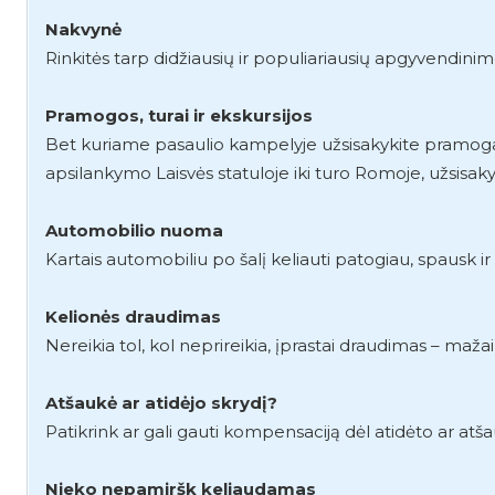
Nakvynė
Rinkitės tarp didžiausių ir populiariausių apgyvendini
Pramogos, turai ir ekskursijos
Bet kuriame pasaulio kampelyje užsisakykite pramogas, 
apsilankymo Laisvės statuloje iki turo Romoje, užsisaky
Automobilio nuoma
Kartais automobiliu po šalį keliauti patogiau, spausk i
Kelionės draudimas
Nereikia tol, kol neprireikia, įprastai draudimas – mažai
Atšaukė ar atidėjo skrydį?
Patikrink ar gali gauti kompensaciją dėl atidėto ar atš
Nieko nepamiršk keliaudamas