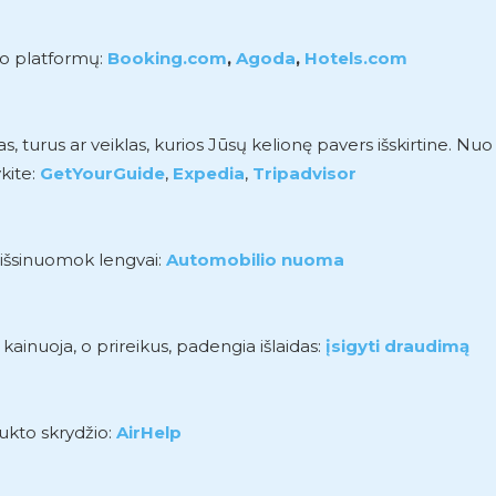
mo platformų:
Booking.com
,
Agoda
,
Hotels.com
turus ar veiklas, kurios Jūsų kelionę pavers išskirtine. Nuo
kite:
GetYourGuide
,
Expedia
,
Tripadvisor
r išsinuomok lengvai:
Automobilio nuoma
 kainuoja, o prireikus, padengia išlaidas:
įsigyti draudimą
aukto skrydžio:
AirHelp