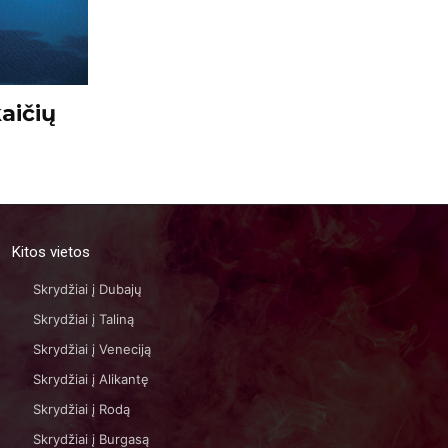
kaičių
Kitos vietos
Skrydžiai į Dubajų
Skrydžiai į Taliną
Skrydžiai į Veneciją
Skrydžiai į Alikantę
Skrydžiai į Rodą
Skrydžiai į Burgasą