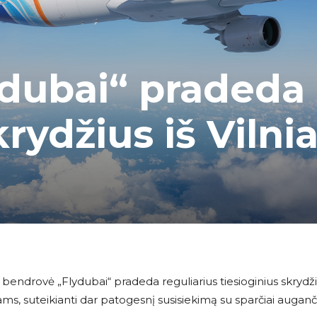
ydubai“ pradeda
rydžius iš Vilnia
endrovė „Flydubai“ pradeda reguliarius tiesioginius skrydži
jams, suteikianti dar patogesnį susisiekimą su sparčiai augan