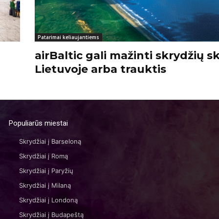
Patarimai keliaujantiems
airBaltic gali mažinti skrydžių s
Lietuvoje arba trauktis
Populiarūs miestai
Skrydžiai į Barseloną
Skrydžiai į Romą
Skrydžiai į Paryžių
Skrydžiai į Milaną
Skrydžiai į Londoną
Skrydžiai į Budapeštą