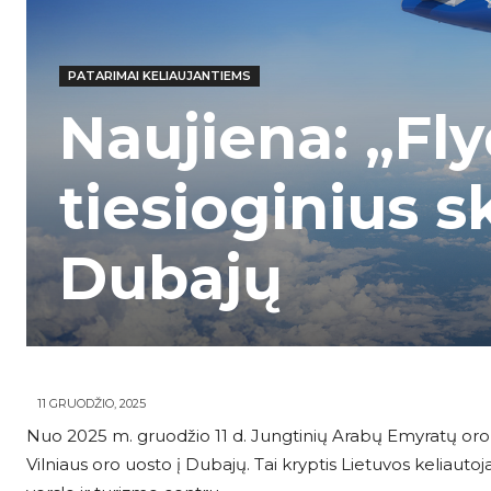
PATARIMAI KELIAUJANTIEMS
Naujiena: „Fl
tiesioginius sk
Dubajų
11 GRUODŽIO, 2025
Nuo 2025 m. gruodžio 11 d. Jungtinių Arabų Emyratų oro b
Vilniaus oro uosto į Dubajų. Tai kryptis Lietuvos keliauto