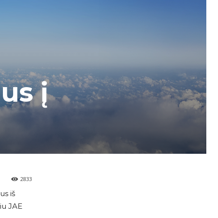
us į
2833
us iš
čiu JAE