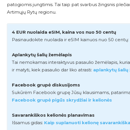
patogiomis jungtimis. Tai taip pat svarbus žingsnis plečian
Artimųjų Rytų regionu.
4 EUR nuolaida eSIM, kaina vos nuo 50 centų
Pasinaudokite nuolaida ir eSIM kainuos nuo 50 centų:
Aplankytų šalių žemėlapis
Tai nemokamas interaktyvus pasaulio žemėlapis, kuriame 
ir matyti, kiek pasaulio dar liko atrasti:
aplankytų šalių
Facebook grupė diskusijoms
Sukūrėm Facebook grupę Jūsų klausimams, patarimams i
Facebook grupė pigūs skrydžiai ir kelionės
Savarankiškos kelionės planavimas
Išsamus gidas:
Kaip suplanuoti kelionę savarankiškai