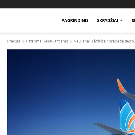
PAGRINDINIS
SKRYDŽIAI
S
Pradžia
Patarimai keliaujantiems
Naujiena: „Flydubai“ pradeda tiesiog