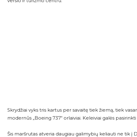
verslo ir turizmo centru.
Skrydžiai vyks tris kartus per savaitę tiek žiemą, tiek va
modernūs „Boeing 737“ orlaiviai. Keleiviai galės pasirink
Šis maršrutas atveria daugiau galimybių keliauti ne tik į Du