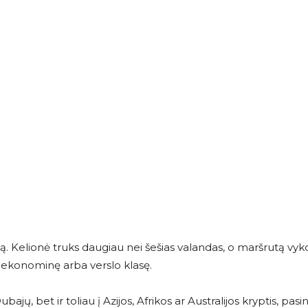
sarą. Kelionė truks daugiau nei šešias valandas, o maršrutą vyk
ti ekonominę arba verslo klasę.
bajų, bet ir toliau į Azijos, Afrikos ar Australijos kryptis, pas