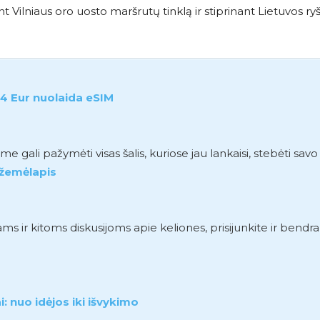
t Vilniaus oro uosto maršrutų tinklą ir stiprinant Lietuvos ryš
4 Eur nuolaida eSIM
gali pažymėti visas šalis, kuriose jau lankaisi, stebėti sav
 žemėlapis
r kitoms diskusijoms apie keliones, prisijunkite ir bendr
: nuo idėjos iki išvykimo