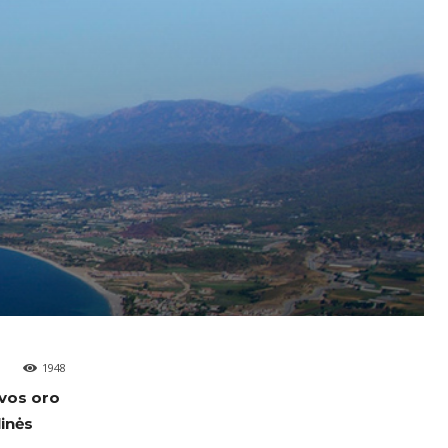
1948
uvos oro
inės