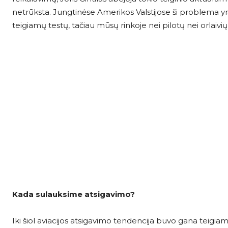
netrūksta. Jungtinėse Amerikos Valstijose ši problema yra 
teigiamų testų, tačiau mūsų rinkoje nei pilotų nei orlaivi
Kada sulauksime atsigavimo?
Iki šiol aviacijos atsigavimo tendencija buvo gana teigi