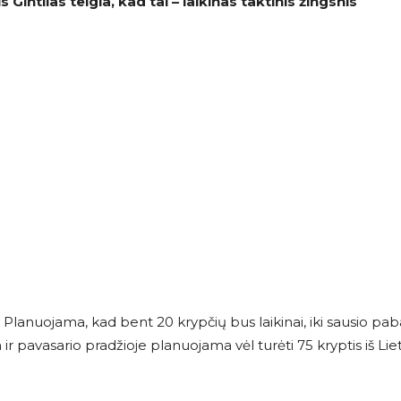
Gintilas teigia, kad tai – laikinas taktinis žingsnis
Planuojama, kad bent 20 krypčių bus laikinai, iki sausio pab
 ir pavasario pradžioje planuojama vėl turėti 75 kryptis iš Lie