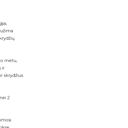
ija,
e užima
krydžių
no metu,
 ir
r skrydžius
nei 2
vimosi
ikrai