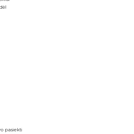
dėl
o pasiekti