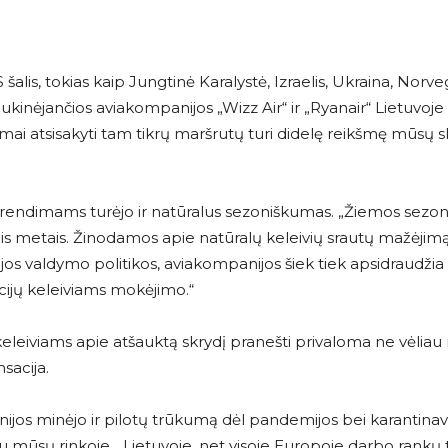
is, tokias kaip Jungtinė Karalystė, Izraelis, Ukraina, Norveg
šaukinėjančios aviakompanijos „Wizz Air“ ir „Ryanair“ Lietuvoj
imai atsisakyti tam tikrų maršrutų turi didelę reikšmę mūsų s
prendimams turėjo ir natūralus sezoniškumas. „Žiemos sezo
s metais. Žinodamos apie natūralų keleivių srautų mažėjimą
 valdymo politikos, aviakompanijos šiek tiek apsidraudžia i
cijų keleiviams mokėjimo.“
eiviams apie atšauktą skrydį pranešti privaloma ne vėliau 
sacija.
ijos minėjo ir pilotų trūkumą dėl pandemijos bei karantina
mu mūsų rinkoje. „Lietuvoje, net visoje Europoje darbo rankų t