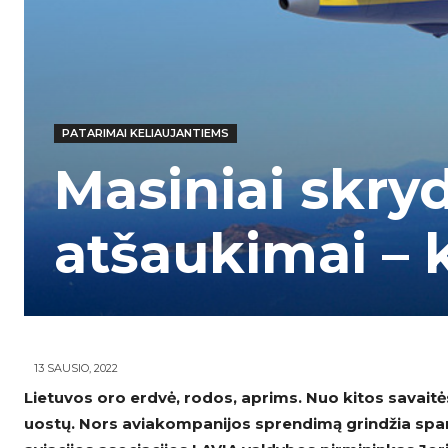
PATARIMAI KELIAUJANTIEMS
Masiniai skryd
atšaukimai – k
13 SAUSIO, 2022
Lietuvos oro erdvė, rodos, aprims. Nuo kitos savaitės
uostų. Nors aviakompanijos sprendimą grindžia spar