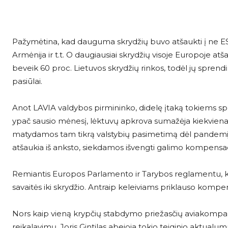
Pažymėtina, kad dauguma skrydžių buvo atšaukti į ne ES šal
Armėnija ir t.t. O daugiausiai skrydžių visoje Europoje at
beveik 60 proc. Lietuvos skrydžių rinkos, todėl jų sprend
pasiūlai.
Anot LAVIA valdybos pirmininko, didelę įtaką tokiems s
ypač sausio mėnesį, lėktuvų apkrova sumažėja kiekvienai
matydamos tam tikrą valstybių pasimetimą dėl pandemijos
atšaukia iš anksto, siekdamos išvengti galimo kompensa
Remiantis Europos Parlamento ir Tarybos reglamentu, kel
savaitės iki skrydžio. Antraip keleiviams priklauso kompen
Nors kaip vieną krypčių stabdymo priežasčių aviakompan
reikalavimų, Joris Gintilas abejoja tokio teiginio aktualu