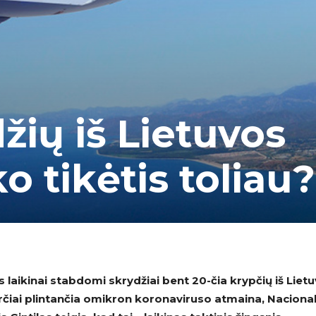
žių iš Lietuvos
o tikėtis toliau?
 laikinai stabdomi skrydžiai bent 20-čia krypčių iš Liet
čiai plintančia omikron koronaviruso atmaina, Nacional