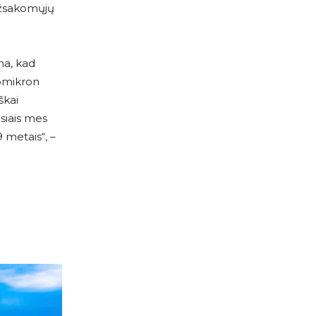
 užsakomųjų
na, kad
 omikron
škai
esiais mes
 metais“, –