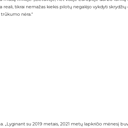
reali, tikrai nemažas kiekis pilotų negalėjo vykdyti skrydžių 
ų trūkumo nėra.“
ama. „Lyginant su 2019 metais, 2021 metų lapkričio mėnesį buv