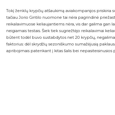
Tokį ženklų krypčių atšaukimą aviakompanijos priskiria s
tačiau Jorio Gintilo nuomone tai nėra pagrindinė priežast
reikalavimuose keliaujantiems nėra, vis dar galima gan la
neigiamais testais. Šiek tiek sugriežtėjo reikalavimai kelia
būtent todėl buvo sustabdytos net 20 krypčių, negalima. 
faktorius: dėl skrydžių sezoniškumo sumažėjusią paklausą
apribojimais patenkant į kitas šalis bei nepasiteisinusi