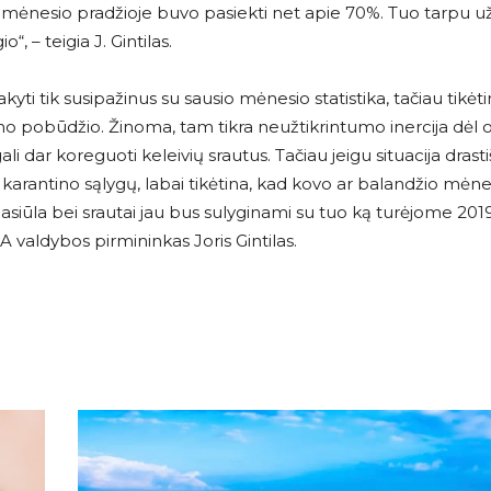
io mėnesio pradžioje buvo pasiekti net apie 70%. Tuo tarpu
, – teigia J. Gintilas.
yti tik susipažinus su sausio mėnesio statistika, tačiau tikėti
kino pobūdžio. Žinoma, tam tikra neužtikrintumo inercija dėl
i dar koreguoti keleivių srautus. Tačiau jeigu situacija drasti
 karantino sąlygų, labai tikėtina, kad kovo ar balandžio mėn
pasiūla bei srautai jau bus sulyginami su tuo ką turėjome 2019
A valdybos pirmininkas Joris Gintilas.