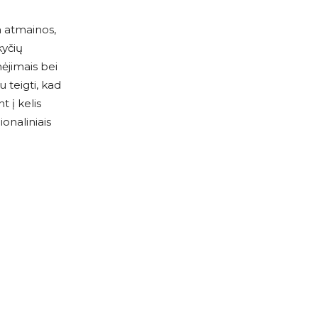
n atmainos,
kyčių
mėjimais bei
u teigti, kad
 į kelis
onaliniais