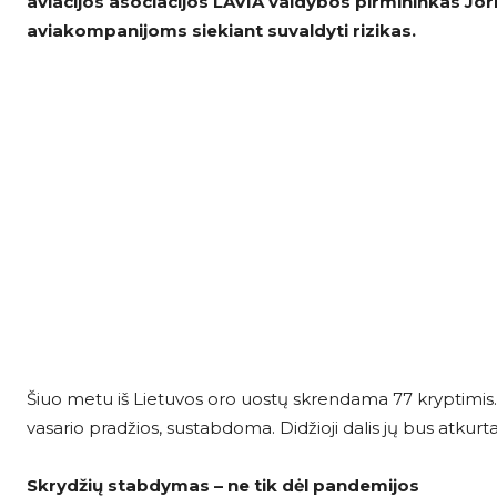
aviacijos asociacijos LAVIA valdybos pirmininkas Joris 
aviakompanijoms siekiant suvaldyti rizikas.
Šiuo metu iš Lietuvos oro uostų skrendama 77 kryptimis. 
vasario pradžios, sustabdoma. Didžioji dalis jų bus atkurta
Skrydžių stabdymas – ne tik dėl pandemijos