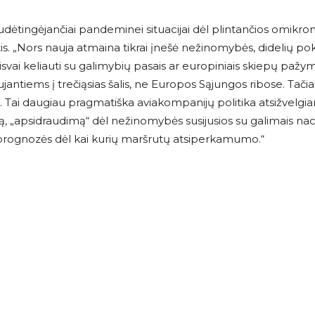
udėtingėjančiai pandeminei situacijai dėl plintančios omikro
is. „Nors nauja atmaina tikrai įnešė nežinomybės, didelių po
isvai keliauti su galimybių pasais ar europiniais skiepų pažy
ujantiems į trečiąsias šalis, ne Europos Sąjungos ribose. Tačia
Tai daugiau pragmatiška aviakompanijų politika atsižvelgiant
, „apsidraudimą“ dėl nežinomybės susijusios su galimais naci
os prognozės dėl kai kurių maršrutų atsiperkamumo.“