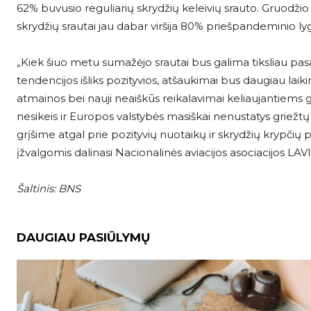
62% buvusio reguliarių skrydžių keleivių srauto. Gruodž
skrydžių srautai jau dabar viršija 80% priešpandeminio lygio“
„Kiek šiuo metu sumažėjo srautai bus galima tiksliau pasak
tendencijos išliks pozityvios, atšaukimai bus daugiau lai
atmainos bei nauji neaiškūs reikalavimai keliaujantiems gal
nesikeis ir Europos valstybės masiškai nenustatys griežtų
grįšime atgal prie pozityvių nuotaikų ir skrydžių krypčių 
įžvalgomis dalinasi Nacionalinės aviacijos asociacijos LAVI
Šaltinis: BNS
DAUGIAU PASIŪLYMŲ