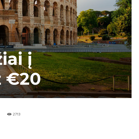
ai į
ž €20
2713