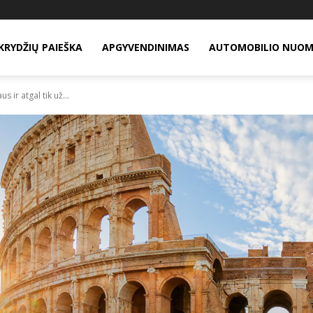
KRYDŽIŲ PAIEŠKA
APGYVENDINIMAS
AUTOMOBILIO NUO
s ir atgal tik už...