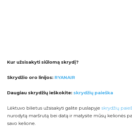
Kur užsisakyti siūlomą skrydį?
Skrydžio oro linijos:
RYANAIR
Daugiau skrydžių ieškokite:
skrydžių paieška
Lėktuvo bilietus užsisakyti galite puslapyje
skrydžių paie
nurodytą maršrutą bei datą ir matysite mūsų kelionės pasi
savo kelione.