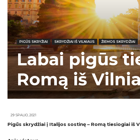
PIGŪS SKRYŽIAI
SKRYDŽIAI IŠ VILNIAUS
ŽIEMOS SKRYDŽIAI
Labai pigūs ti
Romą iš Vilnia
29 SPALIO, 2021
Pigūs skrydžiai į Italijos sostinę – Romą tiesiogiai iš V