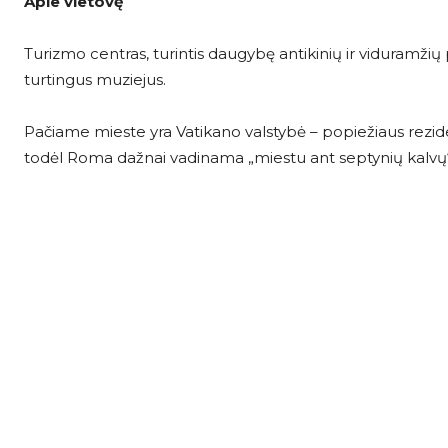
Apie vietovę
Turizmo centras, turintis daugybę antikinių ir viduramžių pa
turtingus muziejus.
Pačiame mieste yra Vatikano valstybė – popiežiaus rezide
todėl Roma dažnai vadinama „miestu ant septynių kalvų“