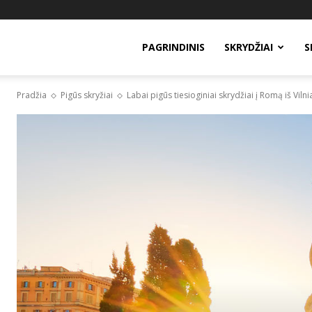
PAGRINDINIS
SKRYDŽIAI
S
Pradžia
Pigūs skryžiai
Labai pigūs tiesioginiai skrydžiai į Romą iš Vilniau