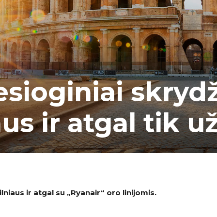
esioginiai skrydži
us ir atgal tik u
ilniaus ir atgal su
„Ryanair
“
oro linijomis.