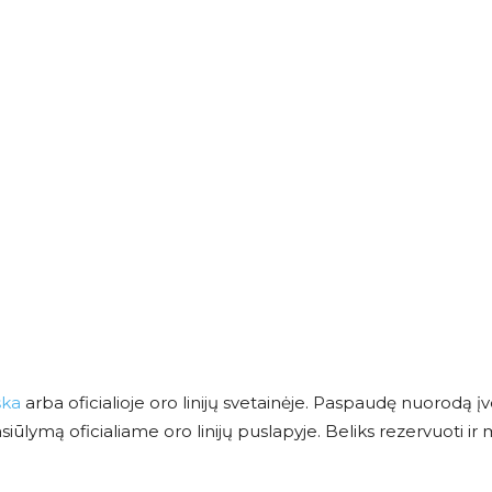
ška
arba oficialioje oro linijų svetainėje. Paspaudę nuorodą įv
ūlymą oficialiame oro linijų puslapyje. Beliks rezervuoti ir