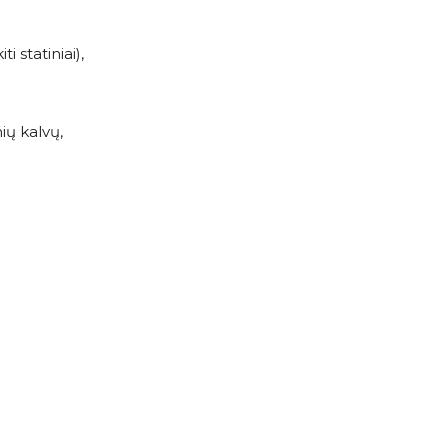
 statiniai),
ių kalvų,