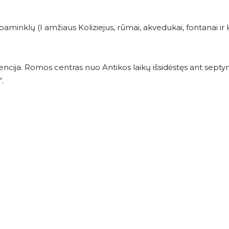
minklų (I amžiaus Koliziejus, rūmai, akvedukai, fontanai ir kiti
ncija. Romos centras nuo Antikos laikų išsidėstęs ant septyn
.