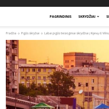
PAGRINDINIS
SKRYDŽIAI
S
Pradžia
Pigūs skryžiai
Labai pigūs tiesioginiai skrydžiai į Kijevą iš Viln