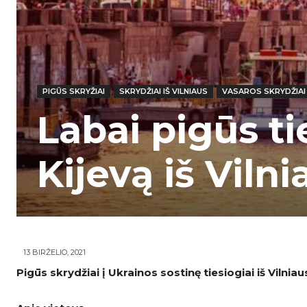
PIGŪS SKRYŽIAI
SKRYDŽIAI IŠ VILNIAUS
VASAROS SKRYDŽIAI
Labai pigūs ti
Kijevą iš Vilni
13 BIRŽELIO, 2021
Pigūs skrydžiai į Ukrainos sostinę tiesiogiai iš Vilniau