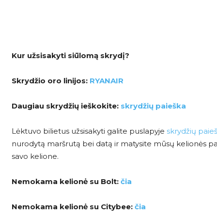
Kur užsisakyti siūlomą skrydį?
Skrydžio oro linijos:
RYANAIR
Daugiau skrydžių ieškokite:
skrydžių paieška
Lėktuvo bilietus užsisakyti galite puslapyje
skrydžių paie
nurodytą maršrutą bei datą ir matysite mūsų kelionės pasi
savo kelione.
Nemokama kelionė su Bolt:
čia
Nemokama kelionė su Citybee:
čia