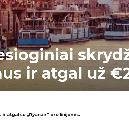
esioginiai skrydži
aus ir atgal už €
s ir atgal su
„Ryanair
“
oro linijomis.