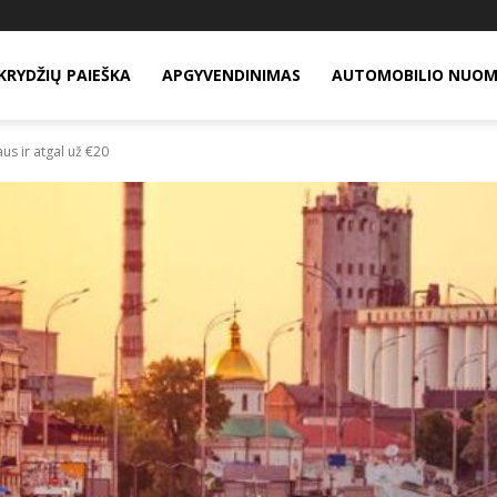
KRYDŽIŲ PAIEŠKA
APGYVENDINIMAS
AUTOMOBILIO NUO
iaus ir atgal už €20