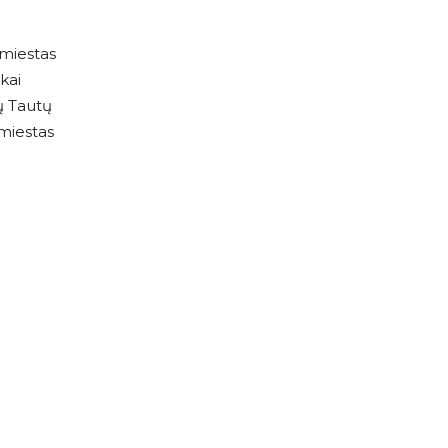
 miestas
kai
jų Tautų
 miestas