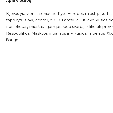
Apie vietovę
Kijevas yra vienas seniausių Rytų Europos miestų, įkurtas
tapo rytų slavų centru, o X–XII amžiuje – Kijevo Rusios pol
nuniokotas, miestas ilgam prarado svarbą ir liko tik prov
Respublikos, Maskvos, ir galiausiai – Rusijos imperijos. X
išaugo.