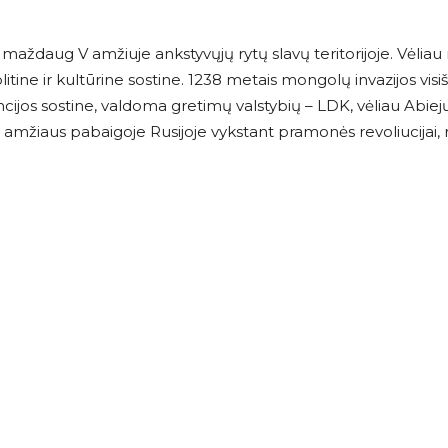
 maždaug V amžiuje ankstyvųjų rytų slavų teritorijoje. Vėliau
itine ir kultūrine sostine. 1238 metais mongolų invazijos visiš
incijos sostine, valdoma gretimų valstybių – LDK, vėliau Abie
IX amžiaus pabaigoje Rusijoje vykstant pramonės revoliucijai,