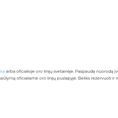
ška
arba oficialioje oro linijų svetainėje. Paspaudę nuorodą įv
ūlymą oficialiame oro linijų puslapyje. Beliks rezervuoti ir