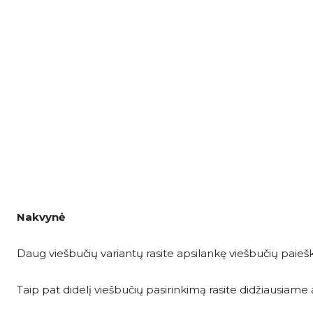
Nakvynė
Daug viešbučių variantų rasite apsilankę viešbučių paieš
Taip pat didelį viešbučių pasirinkimą rasite didžiausia