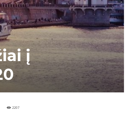
ai į
20
2207