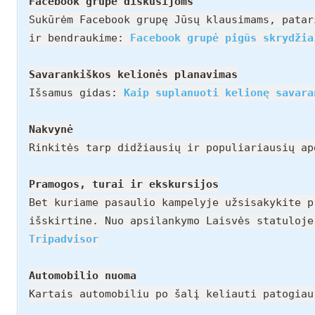
Facebook grupė diskusijoms
Sukūrėm Facebook grupę Jūsų klausimams, patar
ir bendraukime:
Facebook grupė pigūs skrydžia
Savarankiškos kelionės planavimas
Išsamus gidas:
Kaip suplanuoti kelionę savara
Nakvynė
Rinkitės tarp didžiausių ir populiariausių a
Pramogos, turai ir ekskursijos
Bet kuriame pasaulio kampelyje užsisakykite p
išskirtine. Nuo apsilankymo Laisvės statuloj
Tripadvisor
Automobilio nuoma
Kartais automobiliu po šalį keliauti patogia