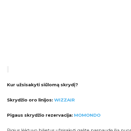
Kur užsisakyti siūlomą skrydį?
Skrydžio oro linijos:
WIZZAIR
Pigaus skrydžio rezervacija:
MOMONDO
Pigius lėktuvo bilietus užsisakyti galite paspaudę šią nu