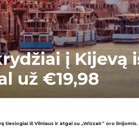
ydžiai į Kijevą i
gal už €19,98
 tiesiogiai iš Vilniaus ir atgal su „Wizzair” oro linijomis.