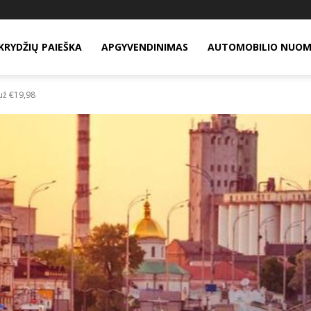
KRYDŽIŲ PAIEŠKA
APGYVENDINIMAS
AUTOMOBILIO NUO
 už €19,98