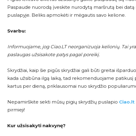
Paspaude nuorodą įveskite nurodytą maršrutą bei datą ir
puslapyje. Beliks apmokėti ir mėgautis savo kelione.
Svarbu:
Informuojame, jog Ciao.LT neorganizuoja kelionių. Tai yra 
paslaugas užsisakote patys pagal poreikį.
Skrydžiai, kaip šie pigūs skrydžiai gali būti greitai išparduot
kada užsibūna ilgą laiką, tad rekomenduojame patikusį pigų s
kartus per dieną, priklausomai nuo skrydžio populiarum
Nepamirškite sekti mūsų pigių skrydžių puslapio
Ciao.lt
pirmieji!
Kur užsisakyti nakvynę?