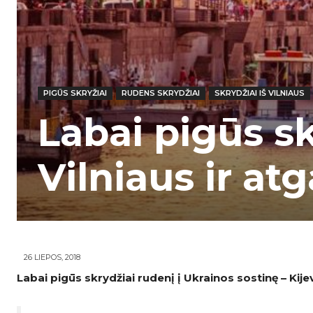
PIGŪS SKRYŽIAI
RUDENS SKRYDŽIAI
SKRYDŽIAI IŠ VILNIAUS
Labai pigūs skr
Vilniaus ir at
26 LIEPOS, 2018
Labai pigūs skrydžiai rudenį į Ukrainos sostinę – Kijevą