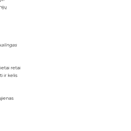
nijų
kalingas
ietai retai
 ir kelis
ujienas