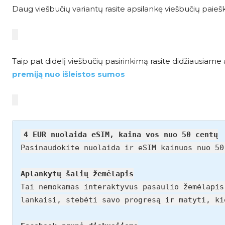
Daug viešbučių variantų rasite apsilankę viešbučių paieš
Taip pat didelį viešbučių pasirinkimą rasite didžiausia
premiją nuo išleistos sumos
4 EUR nuolaida eSIM, kaina vos nuo 50 centų
Pasinaudokite nuolaida ir eSIM kainuos nuo 5
Aplankytų šalių žemėlapis
Tai nemokamas interaktyvus pasaulio žemėlapis
lankaisi, stebėti savo progresą ir matyti, k