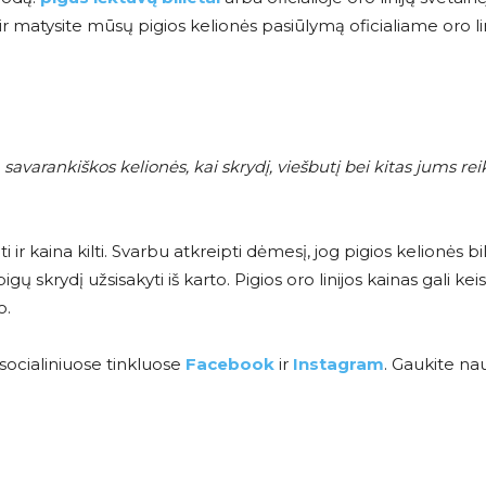
 matysite mūsų pigios kelionės pasiūlymą oficialiame oro li
savarankiškos kelionės, kai skrydį, viešbutį bei kitas jums rei
i ir kaina kilti. Svarbu atkreipti dėmesį, jog pigios kelionės bil
krydį užsisakyti iš karto. Pigios oro linijos kainas gali keisti
o.
socialiniuose tinkluose
Facebook
ir
Instagram
. Gaukite na