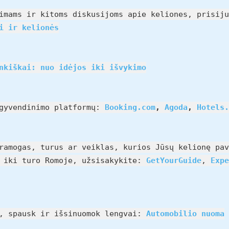
imams ir kitoms diskusijoms apie keliones, prisiju
i ir kelionės
nkiškai: nuo idėjos iki išvykimo
pgyvendinimo platformų:
Booking.com
,
Agoda
,
Hotels.
ramogas, turus ar veiklas, kurios Jūsų kelionę pav
e iki turo Romoje, užsisakykite:
GetYourGuide
,
Expe
u, spausk ir išsinuomok lengvai:
Automobilio nuoma