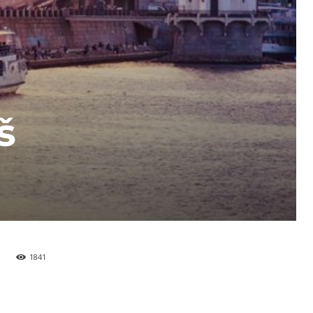
š
1841