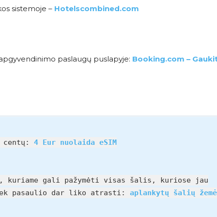
kos sistemoje –
Hotelscombined.com
me apgyvendinimo paslaugų puslapyje:
Booking.com – Gauki
0 centų:
4 Eur nuolaida eSIM
, kuriame gali pažymėti visas šalis, kuriose jau
iek pasaulio dar liko atrasti:
aplankytų šalių žemė