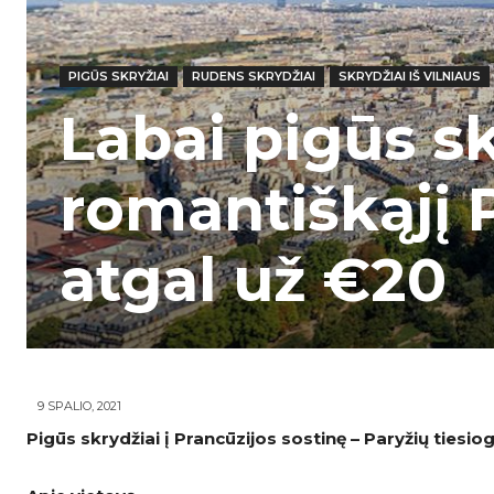
PIGŪS SKRYŽIAI
RUDENS SKRYDŽIAI
SKRYDŽIAI IŠ VILNIAUS
Labai pigūs sk
romantiškąjį P
atgal už €20
9 SPALIO, 2021
Pigūs skrydžiai į Prancūzijos sostinę – Paryžių tiesiogi