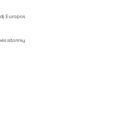
ydį Europos
s istorinių