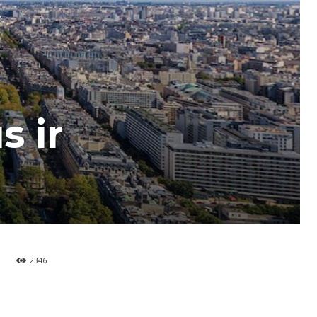
s ir
2346