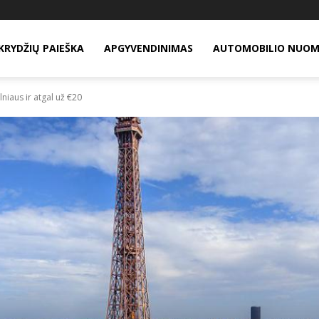
KRYDŽIŲ PAIEŠKA
APGYVENDINIMAS
AUTOMOBILIO NUO
lniaus ir atgal už €20