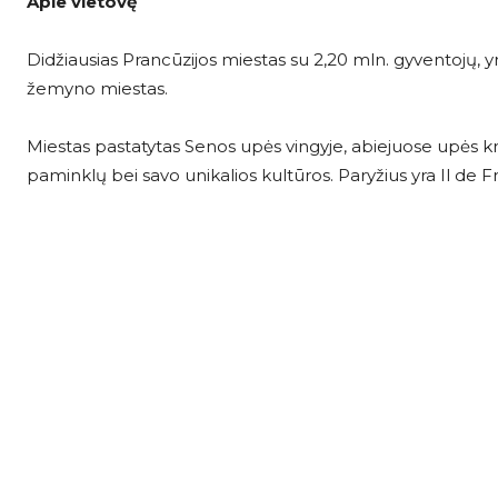
Apie vietovę
Didžiausias Prancūzijos miestas su 2,20 mln. gyventojų, 
žemyno miestas.
Miestas pastatytas Senos upės vingyje, abiejuose upės kr
paminklų bei savo unikalios kultūros. Paryžius yra Il de 