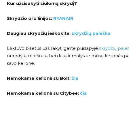
Kur užsisakyti siūlomą skrydį?
Skrydžio oro linijos:
RYANAIR
Daugiau skrydžių ieškokite:
skrydžių paieška
Lėktuvo bilietus užsisakyti galite puslapyje
skrydžių paie
nurodytą maršrutą bei datą ir matysite mūsų kelionės pasi
savo kelione.
Nemokama kelionė su Bolt:
čia
Nemokama kelionė su Citybee:
čia