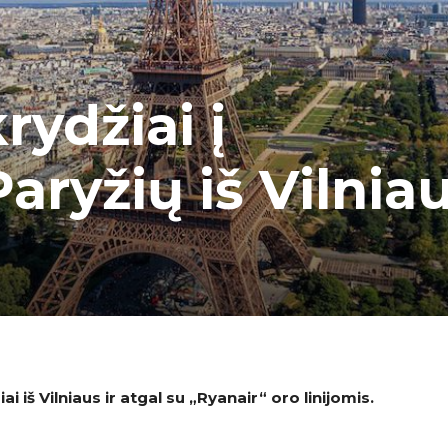
rydžiai į
aryžių iš Vilniau
ai iš Vilniaus ir atgal su
„Ryanair
“
oro linijomis.