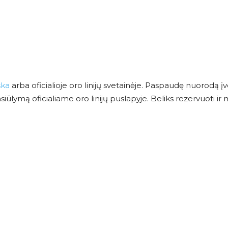
ška
arba oficialioje oro linijų svetainėje. Paspaudę nuorodą įv
ūlymą oficialiame oro linijų puslapyje. Beliks rezervuoti ir