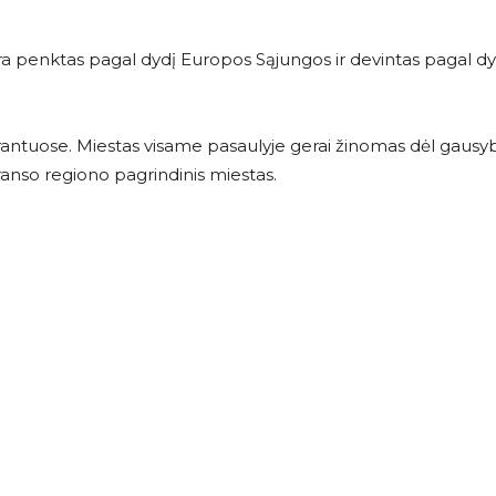
yra penktas pagal dydį Europos Sąjungos ir devintas pagal d
antuose. Miestas visame pasaulyje gerai žinomas dėl gausybė
Franso regiono pagrindinis miestas.