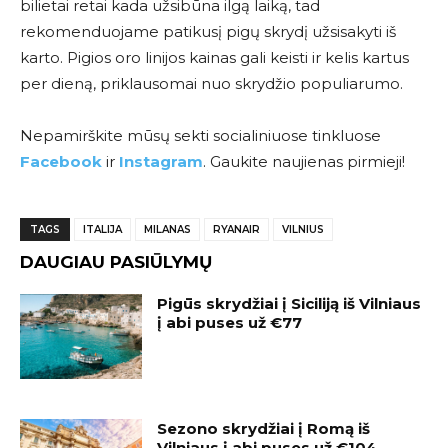
bilietai retai kada užsibūna ilgą laiką, tad
rekomenduojame patikusį pigų skrydį užsisakyti iš
karto. Pigios oro linijos kainas gali keisti ir kelis kartus
per dieną, priklausomai nuo skrydžio populiarumo.
Nepamirškite mūsų sekti socialiniuose tinkluose
Facebook
ir
Instagram
. Gaukite naujienas pirmieji!
TAGS
ITALIJA
MILANAS
RYANAIR
VILNIUS
DAUGIAU PASIŪLYMŲ
Pigūs skrydžiai į Siciliją iš Vilniaus
į abi puses už €77
Sezono skrydžiai į Romą iš
Vilniaus į abi puses už €104