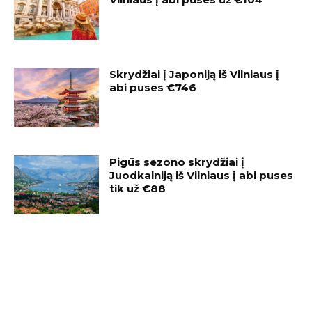
Skrydžiai į Japoniją iš Vilniaus į
abi puses €746
Pigūs sezono skrydžiai į
Juodkalniją iš Vilniaus į abi puses
tik už €88