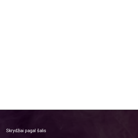
Skrydžiai pagal šalis