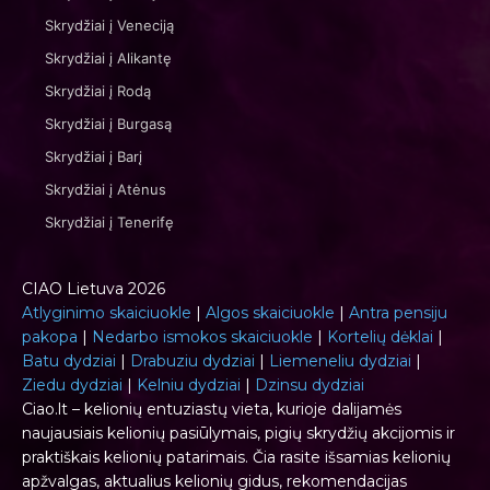
Skrydžiai į Veneciją
Skrydžiai į Alikantę
Skrydžiai į Rodą
Skrydžiai į Burgasą
Skrydžiai į Barį
Skrydžiai į Atėnus
Skrydžiai į Tenerifę
CIAO Lietuva 2026
Atlyginimo skaiciuokle
|
Algos skaiciuokle
|
Antra pensiju
pakopa
|
Nedarbo ismokos skaiciuokle
|
Kortelių dėklai
|
Batu dydziai
|
Drabuziu dydziai
|
Liemeneliu dydziai
|
Ziedu dydziai
|
Kelniu dydziai
|
Dzinsu dydziai
Ciao.lt – kelionių entuziastų vieta, kurioje dalijamės
naujausiais kelionių pasiūlymais, pigių skrydžių akcijomis ir
praktiškais kelionių patarimais. Čia rasite išsamias kelionių
apžvalgas, aktualius kelionių gidus, rekomendacijas