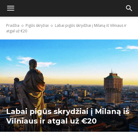
Pradžia
Pigūs skryžiai
Labai pigūs skrydžiai į Milaną iš Vilniaus ir
atgal už €20
Labai pigūs skrydžiai į Milaną iš
Vilniaus ir atgal už €20