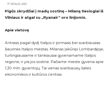
17 SPALIO, 2021
Pigūs skrydžiai į madų sostinę – Milaną tiesiogiai iš
Vilniaus ir atgal su
„Ryanair
“
oro linijomis.
Apie vietovę
Antrasis pagal dydį Italijos ir pirmasis bei svarbiausias
šiaurinės Italijos miestas. Milanas įsikūręs Lombardijoje,
turtingiausiame ir tankiausiai gyvenamame Italijos
regione, ir yra jos sostinė. Pačiame mieste gyvena apie
1,30 mln. gyventojų. Tai vienas svarbiausių šalies
ekonomikos ir kultūros centras.