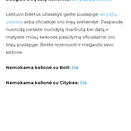
Lėktuvo bilietus užsisakyti galite puslapyje
skrydžių
paieška
arba oficialioje oro linijų svetainėje. Paspaudę
nuorodą įveskite nurodytą maršrutą bei datą ir
matysite mūsų kelionės pasiūlymą oficialiame oro
linijų puslapyje. Beliks rezervuoti ir mėgautis savo
kelione.
Nemokama kelionė su Bolt:
čia
Nemokama kelionė su Citybee:
čia