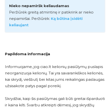
Nieko nepamiršk keliaudamas
Peržiūrėk greitą atmintinę ir patikrink ar nieko
nepamiršai. Peržiūrėk:
Ką būtina įsidėti
keliaujant
Papildoma informacija
Informuojame, jog ciao.lt kelionių pasiūlymų puslapis
neorganizuoja kelionių. Tai yra savarankiškos kelionės,
kai skrydį, viešbutį bei kitas jums reikalingas paslaugas
užsisakote patys pagal poreikį.
Skrydžiai, kaip šis pasiūlymas gali būti greitai išparduoti
ir kaina kilti. Svarbu atkreipti dėmesį, jog skrydžių