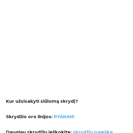
Kur užsisakyti siūlomą skrydį?
Skrydžio oro linijos:
RYANAIR
Daugiau skrydžių ieškokite:
skrydžių paieška