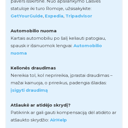
pavers išskirtine. Nuo apsilankymo Laisvės
statuloje iki turo Romoje, užsisakykite:
GetYourGuide
,
Expedia
,
Tripadvisor
Automobilio nuoma
Kartais automobiliu po šalį keliauti patogiau,
spausk ir išsinuomok lengvai:
Automobilio
nuoma
Kelionės draudimas
Nereikia tol, kol neprireikia, įprastai draudimas –
mažai kainuoja, o prireikus, padengia išlaidas:
įsigyti draudimą
Atšaukė ar atidėjo skrydį?
Patikrink ar gali gauti kompensaciją dėl atidėto ar
atšaukto skrydžio:
AirHelp