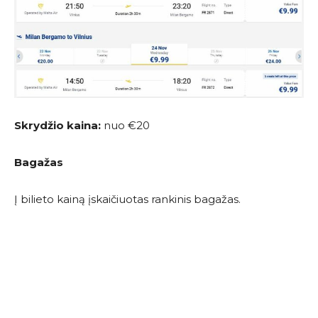
Skrydžio kaina:
nuo €20
Bagažas
Į bilieto kainą įskaičiuotas rankinis bagažas.