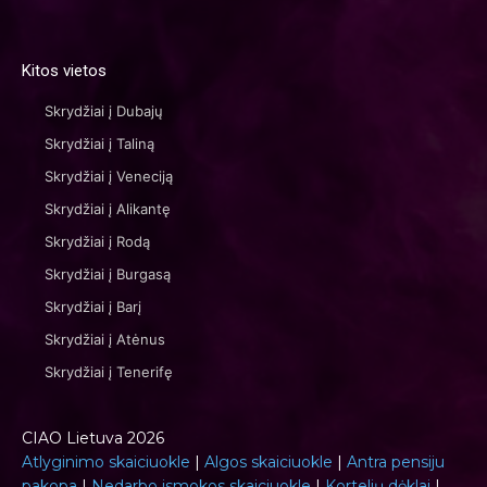
Kitos vietos
Skrydžiai į Dubajų
Skrydžiai į Taliną
Skrydžiai į Veneciją
Skrydžiai į Alikantę
Skrydžiai į Rodą
Skrydžiai į Burgasą
Skrydžiai į Barį
Skrydžiai į Atėnus
Skrydžiai į Tenerifę
CIAO Lietuva 2026
Atlyginimo skaiciuokle
|
Algos skaiciuokle
|
Antra pensiju
pakopa
|
Nedarbo ismokos skaiciuokle
|
Kortelių dėklai
|