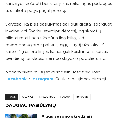
kai skrydį, viešbutį bei kitas jums reikalingas paslaugas
užsisakote patys pagal poreikį.
Skrydžiai, kaip šis pasiūlymas gali būti greitai išparduoti
ir kaina kilti. Svarbu atkreipti dėmesį, jog skrydžių
bilietai retai kada užsibūna ilgą laiką, tad
rekomenduojame patikusį pigų skrydį užsisakyti iš
karto. Pigios oro linijos kainas gali keisti ir kelis kartus
per dieną, priklausomai nuo skrydžio populiarumo.
Nepamirškite mūsų sekti socialiniuose tinkluose
Facebook
ir
Instagram
. Gaukite naujienas pirmieji!
TAGS
KAUNAS
MALJORKA
PALMA
RYANAIR
DAUGIAU PASIŪLYMŲ
Pigūs sezono skrydžiai į