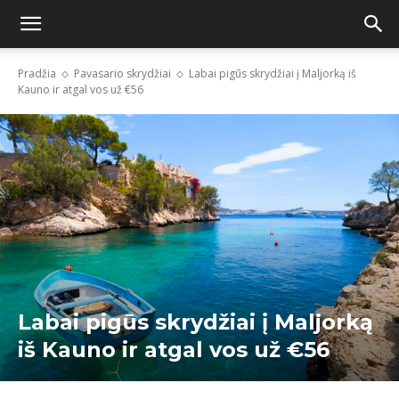
Pradžia
Pavasario skrydžiai
Labai pigūs skrydžiai į Maljorką iš
Kauno ir atgal vos už €56
Labai pigūs skrydžiai į Maljorką
iš Kauno ir atgal vos už €56