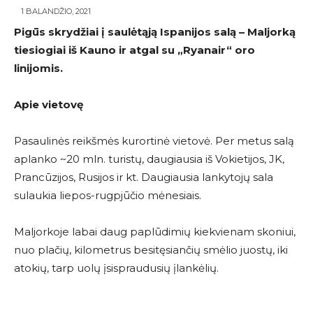
1 BALANDŽIO, 2021
Pigūs skrydžiai į saulėtąją Ispanijos salą – Maljorką
tiesiogiai iš Kauno ir atgal su
„Ryanair
“
oro
linijomis.
Apie vietovę
Pasaulinės reikšmės kurortinė vietovė. Per metus salą
aplanko ~20 mln. turistų, daugiausia iš Vokietijos, JK,
Prancūzijos, Rusijos ir kt. Daugiausia lankytojų sala
sulaukia liepos-rugpjūčio mėnesiais.
Maljorkoje labai daug paplūdimių kiekvienam skoniui,
nuo plačių, kilometrus besitęsiančių smėlio juostų, iki
atokių, tarp uolų įsispraudusių įlankėlių.