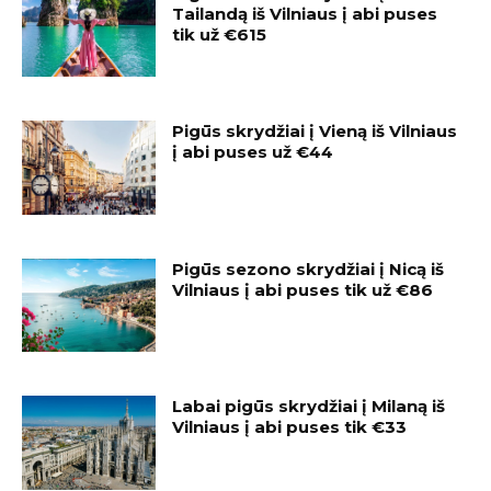
Tailandą iš Vilniaus į abi puses
tik už €615
Pigūs skrydžiai į Vieną iš Vilniaus
į abi puses už €44
Pigūs sezono skrydžiai į Nicą iš
Vilniaus į abi puses tik už €86
Labai pigūs skrydžiai į Milaną iš
Vilniaus į abi puses tik €33