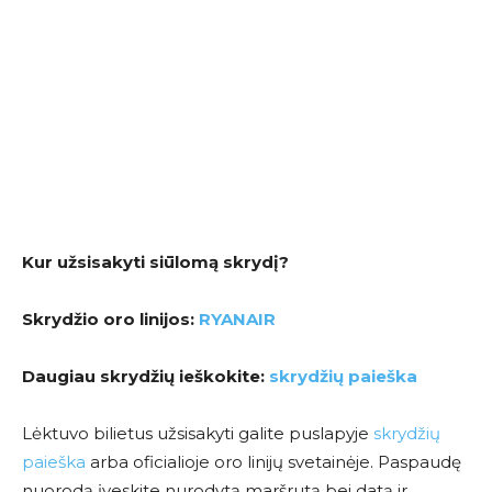
Kur užsisakyti siūlomą skrydį?
Skrydžio oro linijos:
RYANAIR
Daugiau skrydžių ieškokite:
skrydžių paieška
Lėktuvo bilietus užsisakyti galite puslapyje
skrydžių
paieška
arba oficialioje oro linijų svetainėje. Paspaudę
nuorodą įveskite nurodytą maršrutą bei datą ir