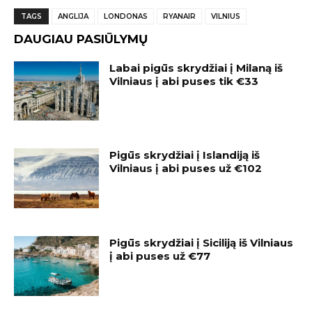
TAGS
ANGLIJA
LONDONAS
RYANAIR
VILNIUS
DAUGIAU PASIŪLYMŲ
Labai pigūs skrydžiai į Milaną iš
Vilniaus į abi puses tik €33
Pigūs skrydžiai į Islandiją iš
Vilniaus į abi puses už €102
Pigūs skrydžiai į Siciliją iš Vilniaus
į abi puses už €77