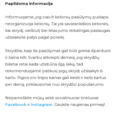
Papildoma informacija
Informuojame, jog ciao.lt kelionių pasiūlymų puslapis
neorganizuoja kelionių. Tai yra savarankiškos kelionės,
kai skrydį, viešbutį bei kitas jums reikalingas paslaugas
užsisakote patys pagal poreikį.
Skrydžiai, kaip šis pasiūlymas gali būti greitai išparduoti
ir kaina kilti. Svarbu atkreipti dėmesį, jog skrydžių
bilietai retai kada užsibūna ilgą laiką, tad
rekomenduojame patikusį pigų skrydį užsisakyti iš
karto. Pigios oro linijos kainas gali keisti ir kelis kartus
per dieną, priklausomai nuo skrydžio populiarumo.
Nepamirškite mūsų sekti socialiniuose tinkluose
Facebook
ir
Instagram
. Gaukite naujienas pirmieji!