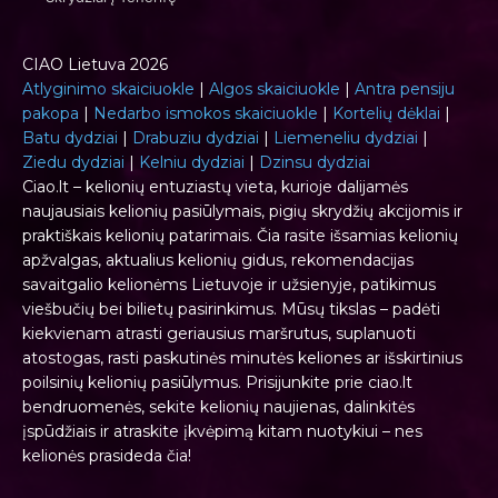
CIAO Lietuva 2026
Atlyginimo skaiciuokle
|
Algos skaiciuokle
|
Antra pensiju
pakopa
|
Nedarbo ismokos skaiciuokle
|
Kortelių dėklai
|
Batu dydziai
|
Drabuziu dydziai
|
Liemeneliu dydziai
|
Ziedu dydziai
|
Kelniu dydziai
|
Dzinsu dydziai
Ciao.lt – kelionių entuziastų vieta, kurioje dalijamės
naujausiais kelionių pasiūlymais, pigių skrydžių akcijomis ir
praktiškais kelionių patarimais. Čia rasite išsamias kelionių
apžvalgas, aktualius kelionių gidus, rekomendacijas
savaitgalio kelionėms Lietuvoje ir užsienyje, patikimus
viešbučių bei bilietų pasirinkimus. Mūsų tikslas – padėti
kiekvienam atrasti geriausius maršrutus, suplanuoti
atostogas, rasti paskutinės minutės keliones ar išskirtinius
poilsinių kelionių pasiūlymus. Prisijunkite prie ciao.lt
bendruomenės, sekite kelionių naujienas, dalinkitės
įspūdžiais ir atraskite įkvėpimą kitam nuotykiui – nes
kelionės prasideda čia!