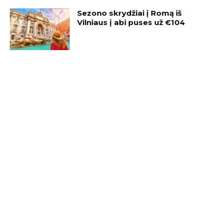
Sezono skrydžiai į Romą iš
Vilniaus į abi puses už €104