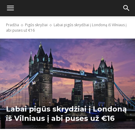
Pradžia
Pigūs skryžiai
Labai pigūs skrydžiai į Londoną iš Vilniaus į
abi puses už €16
Labai pigūs skrydžiai į Londoną
iš Vilniaus į abi puses už €16