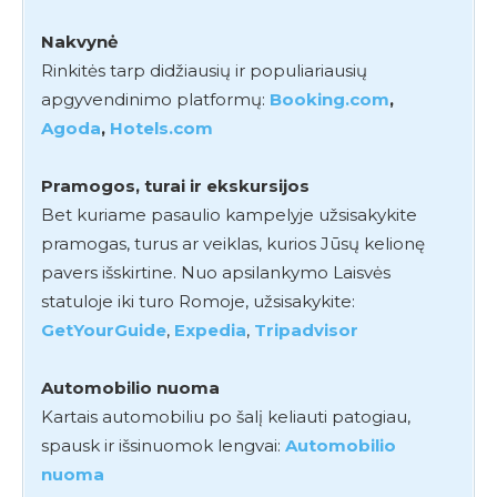
Nakvynė
Rinkitės tarp didžiausių ir populiariausių
apgyvendinimo platformų:
Booking.com
,
Agoda
,
Hotels.com
Pramogos, turai ir ekskursijos
Bet kuriame pasaulio kampelyje užsisakykite
pramogas, turus ar veiklas, kurios Jūsų kelionę
pavers išskirtine. Nuo apsilankymo Laisvės
statuloje iki turo Romoje, užsisakykite:
GetYourGuide
,
Expedia
,
Tripadvisor
Automobilio nuoma
Kartais automobiliu po šalį keliauti patogiau,
spausk ir išsinuomok lengvai:
Automobilio
nuoma