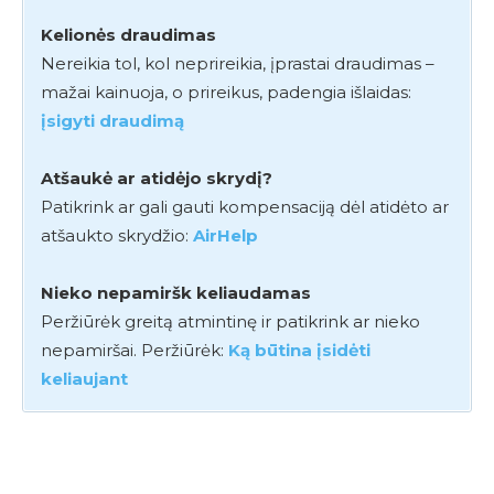
Kelionės draudimas
Nereikia tol, kol neprireikia, įprastai draudimas –
mažai kainuoja, o prireikus, padengia išlaidas:
įsigyti draudimą
Atšaukė ar atidėjo skrydį?
Patikrink ar gali gauti kompensaciją dėl atidėto ar
atšaukto skrydžio:
AirHelp
Nieko nepamiršk keliaudamas
Peržiūrėk greitą atmintinę ir patikrink ar nieko
nepamiršai. Peržiūrėk:
Ką būtina įsidėti
keliaujant