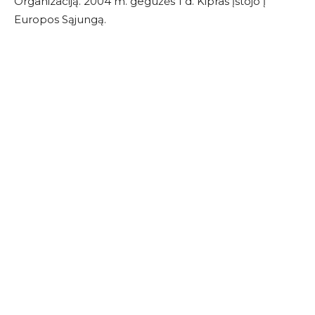
Organizaciją. 2004 m. gegužės 1 d. Kipras įstojo į
Europos Sąjungą.