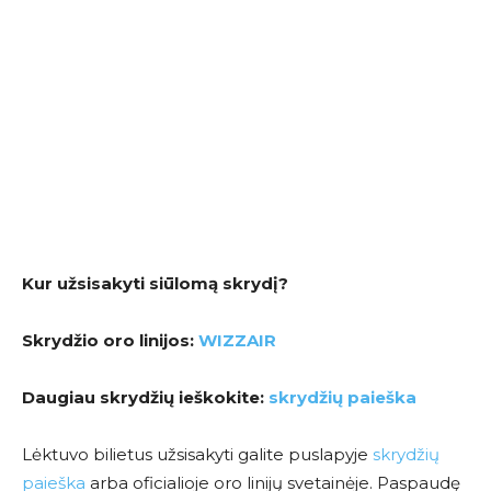
Kur užsisakyti siūlomą skrydį?
Skrydžio oro linijos:
WIZZAIR
Daugiau skrydžių ieškokite:
skrydžių paieška
Lėktuvo bilietus užsisakyti galite puslapyje
skrydžių
paieška
arba oficialioje oro linijų svetainėje. Paspaudę