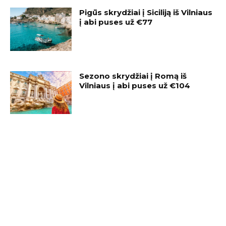
Pigūs skrydžiai į Siciliją iš Vilniaus
į abi puses už €77
Sezono skrydžiai į Romą iš
Vilniaus į abi puses už €104