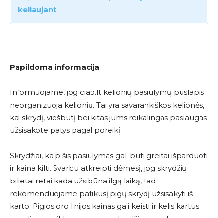
keliaujant
Papildoma informacija
Informuojame, jog ciao.lt kelionių pasiūlymų puslapis
neorganizuoja kelionių. Tai yra savarankiškos kelionės,
kai skrydį, viešbutį bei kitas jums reikalingas paslaugas
užsisakote patys pagal poreikį.
Skrydžiai, kaip šis pasiūlymas gali būti greitai išparduoti
ir kaina kilti. Svarbu atkreipti dėmesį, jog skrydžių
bilietai retai kada užsibūna ilgą laiką, tad
rekomenduojame patikusį pigų skrydį užsisakyti iš
karto. Pigios oro linijos kainas gali keisti ir kelis kartus