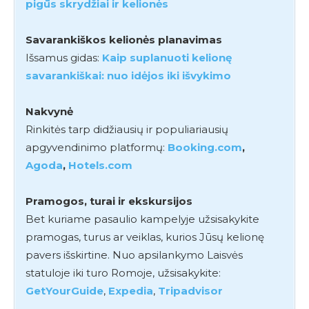
pigūs skrydžiai ir kelionės
Savarankiškos kelionės planavimas
Išsamus gidas:
Kaip suplanuoti kelionę
savarankiškai: nuo idėjos iki išvykimo
Nakvynė
Rinkitės tarp didžiausių ir populiariausių
apgyvendinimo platformų:
Booking.com
,
Agoda
,
Hotels.com
Pramogos, turai ir ekskursijos
Bet kuriame pasaulio kampelyje užsisakykite
pramogas, turus ar veiklas, kurios Jūsų kelionę
pavers išskirtine. Nuo apsilankymo Laisvės
statuloje iki turo Romoje, užsisakykite:
GetYourGuide
,
Expedia
,
Tripadvisor