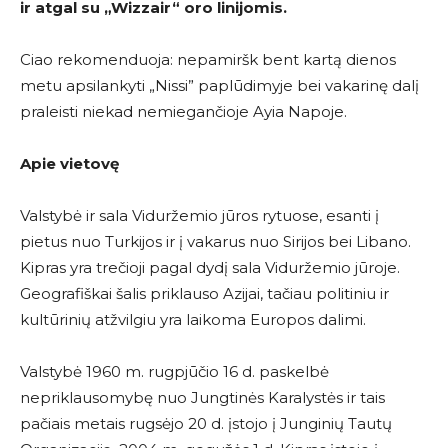
ir atgal su
„Wizzair
“
oro linijomis.
Ciao rekomenduoja: nepamiršk bent kartą dienos
metu apsilankyti „Nissi” paplūdimyje bei vakarinę dalį
praleisti niekad nemiegančioje Ayia Napoje.
Apie vietovę
Valstybė ir sala Viduržemio jūros rytuose, esanti į
pietus nuo Turkijos ir į vakarus nuo Sirijos bei Libano.
Kipras yra trečioji pagal dydį sala Viduržemio jūroje.
Geografiškai šalis priklauso Azijai, tačiau politiniu ir
kultūrinių atžvilgiu yra laikoma Europos dalimi.
Valstybė 1960 m. rugpjūčio 16 d. paskelbė
nepriklausomybę nuo Jungtinės Karalystės ir tais
pačiais metais rugsėjo 20 d. įstojo į Junginių Tautų