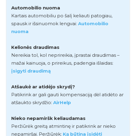
Automobilio nuoma
Kartais automobiliu po šalį keliauti patogiau,
spausk ir išsinuomok lengvai:
Automobilio
nuoma
Kelionės draudimas
Nereikia tol, kol neprireikia, įprastai draudimas –
mažai kainuoja, o prireikus, padengia išlaidas:
įsigyti draudimą
Atšaukė ar atidėjo skrydį?
Patikrink ar gali gauti kompensaciją dėl atidėto ar
atšaukto skrydžio:
AirHelp
Nieko nepamiršk keliaudamas
Peržiūrėk greitą atmintinę ir patikrink ar nieko
nepamiršai. Peržiūrėk:
Ką būtina įsidėti