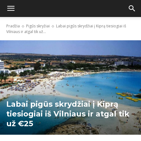
Pradžia
Pigūs skryžiai
Labai pigūs skrydžiai į Kiprą tiesiogiai iš
Vilniaus ir atgal tik už...
Labai pigūs skrydžiai į Kiprą
tiesiogiai iš Vilniaus ir atgal tik
už €25