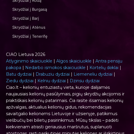
Skrydžiai į Rodą
Skrydžiai į Burgasą
Skrydžiai į Barį
Skrydžiai į Atėnus
Skrydžiai į Tenerifę
CIAO Lietuva 2026
Atlyginimo skaiciuokle
|
Algos skaiciuokle
|
Antra pensiju
pakopa
|
Nedarbo ismokos skaiciuokle
|
Kortelių dėklai
|
Batu dydziai
|
Drabuziu dydziai
|
Liemeneliu dydziai
|
Ziedu dydziai
|
Kelniu dydziai
|
Dzinsu dydziai
Ciao.lt – kelionių entuziastų vieta, kurioje dalijamės
naujausiais kelionių pasiūlymais, pigių skrydžių akcijomis ir
praktiškais kelionių patarimais. Čia rasite išsamias kelionių
apžvalgas, aktualius kelionių gidus, rekomendacijas
savaitgalio kelionėms Lietuvoje ir užsienyje, patikimus
viešbučių bei bilietų pasirinkimus. Mūsų tikslas – padėti
kiekvienam atrasti geriausius maršrutus, suplanuoti
atostogas, rasti paskutinės minutės keliones ar išskirtinius