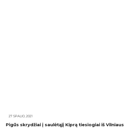
27 SPALIO, 2021
Pigūs skrydžiai į saulėtąjį Kiprą tiesiogiai iš Vilniaus