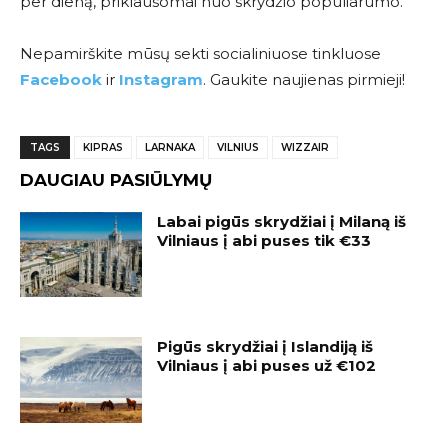
per dieną, priklausomai nuo skrydžio populiarumo.
Nepamirškite mūsų sekti socialiniuose tinkluose
Facebook
ir
Instagram
. Gaukite naujienas pirmieji!
TAGS
KIPRAS
LARNAKA
VILNIUS
WIZZAIR
DAUGIAU PASIŪLYMŲ
Labai pigūs skrydžiai į Milaną iš
Vilniaus į abi puses tik €33
Pigūs skrydžiai į Islandiją iš
Vilniaus į abi puses už €102