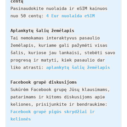
centų
Pasinaudokite nuolaida ir eSIM kainuos
nuo 50 centų:
4 Eur nuolaida eSIM
Aplankytų šalių žemėlapis
Tai nemokamas interaktyvus pasaulio
žemėlapis, kuriame gali pažymėti visas
šalis, kuriose jau lankaisi, stebėti savo
progresą ir matyti, kiek pasaulio dar
liko atrasti:
aplankytų šalių žemėlapis
Facebook grupė diskusijoms
Sukūrėm Facebook grupę Jūsų klausimams,
patarimams ir kitoms diskusijoms apie
keliones, prisijunkite ir bendraukime:
Facebook grupė pigūs skrydžiai ir
kelionės