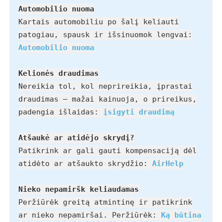
Automobilio nuoma
Kartais automobiliu po šalį keliauti
patogiau, spausk ir išsinuomok lengvai:
Automobilio nuoma
Kelionės draudimas
Nereikia tol, kol neprireikia, įprastai
draudimas – mažai kainuoja, o prireikus,
padengia išlaidas:
įsigyti draudimą
Atšaukė ar atidėjo skrydį?
Patikrink ar gali gauti kompensaciją dėl
atidėto ar atšaukto skrydžio:
AirHelp
Nieko nepamiršk keliaudamas
Peržiūrėk greitą atmintinę ir patikrink
ar nieko nepamiršai. Peržiūrėk:
Ką būtina