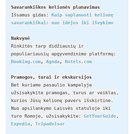
Savarankiškos kelionės planavimas
Išsamus gidas:
Kaip suplanuoti kelionę
savarankiškai: nuo idėjos iki išvykimo
Nakvynė
Rinkitės tarp didžiausių ir
populiariausių apgyvendinimo platformų:
Booking.com
,
Agoda
,
Hotels.com
Pramogos, turai ir ekskursijos
Bet kuriame pasaulio kampelyje
užsisakykite pramogas, turus ar veiklas,
kurios Jūsų kelionę pavers išskirtine.
Nuo apsilankymo Laisvės statuloje iki
turo Romoje, užsisakykite:
GetYourGuide
,
Expedia
,
Tripadvisor