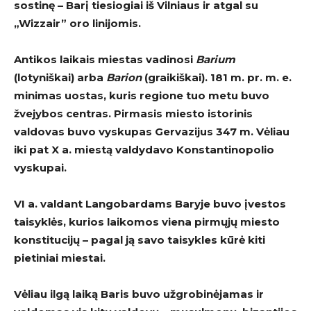
sostinę – Barį tiesiogiai iš Vilniaus ir atgal su
„Wizzair” oro linijomis.
Antikos laikais miestas vadinosi
Barium
(lotyniškai) arba
Barion
(graikiškai). 181 m. pr. m. e.
minimas uostas, kuris regione tuo metu buvo
žvejybos centras. Pirmasis miesto istorinis
valdovas buvo vyskupas Gervazijus 347 m. Vėliau
iki pat X a. miestą valdydavo Konstantinopolio
vyskupai.
VI a. valdant Langobardams Baryje buvo įvestos
taisyklės, kurios laikomos viena pirmųjų miesto
konstitucijų – pagal ją savo taisykles kūrė kiti
pietiniai miestai.
Vėliau ilgą laiką Baris buvo užgrobinėjamas ir