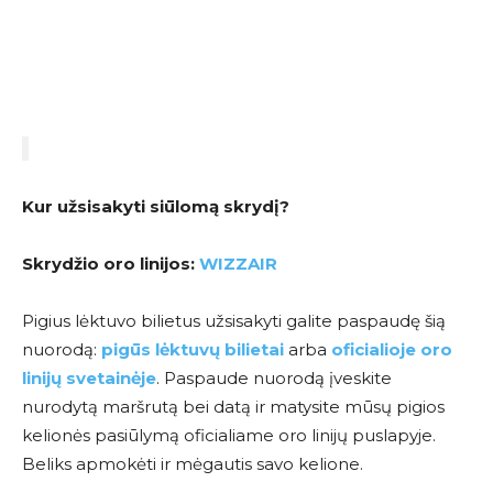
Kur užsisakyti siūlomą skrydį?
Skrydžio oro linijos:
WIZZAIR
Pigius lėktuvo bilietus užsisakyti galite paspaudę šią
nuorodą:
pigūs lėktuvų bilietai
arba
oficialioje oro
linijų svetainėje
. Paspaude nuorodą įveskite
nurodytą maršrutą bei datą ir matysite mūsų pigios
kelionės pasiūlymą oficialiame oro linijų puslapyje.
Beliks apmokėti ir mėgautis savo kelione.