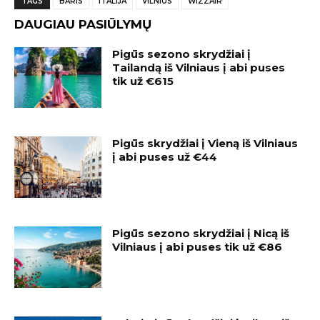
TAGS
BARIS
ITALIJA
VILNIUS
WIZZAIR
DAUGIAU PASIŪLYMŲ
Pigūs sezono skrydžiai į
Tailandą iš Vilniaus į abi puses
tik už €615
Pigūs skrydžiai į Vieną iš Vilniaus
į abi puses už €44
Pigūs sezono skrydžiai į Nicą iš
Vilniaus į abi puses tik už €86