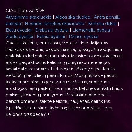
CIAO Lietuva 2026
Atlyginimo skaiciuokle
|
Algos skaiciuokle
|
Antra pensiju
pakopa
|
Nedarbo ismokos skaiciuokle
|
Kortelių dėklai
|
Batu dydziai
|
Drabuziu dydziai
|
Liemeneliu dydziai
|
Ziedu dydziai
|
Kelniu dydziai
|
Dzinsu dydziai
Ciao.lt – kelionių entuziastų vieta, kurioje dalijamės
naujausiais kelionių pasiūlymais, pigių skrydžių akcijomis ir
praktiškais kelionių patarimais. Čia rasite išsamias kelionių
apžvalgas, aktualius kelionių gidus, rekomendacijas
savaitgalio kelionėms Lietuvoje ir užsienyje, patikimus
viešbučių bei bilietų pasirinkimus. Mūsų tikslas – padėti
kiekvienam atrasti geriausius maršrutus, suplanuoti
atostogas, rasti paskutinės minutės keliones ar išskirtinius
poilsinių kelionių pasiūlymus. Prisijunkite prie ciao.lt
bendruomenės, sekite kelionių naujienas, dalinkitės
įspūdžiais ir atraskite įkvėpimą kitam nuotykiui – nes
kelionės prasideda čia!