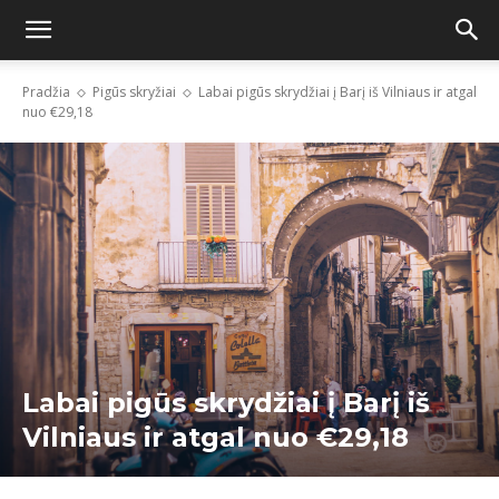
Pradžia
Pigūs skryžiai
Labai pigūs skrydžiai į Barį iš Vilniaus ir atgal
nuo €29,18
Labai pigūs skrydžiai į Barį iš
Vilniaus ir atgal nuo €29,18