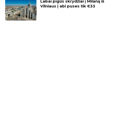
Labai pigūs skrydžiai į Milaną iš
Vilniaus į abi puses tik €33