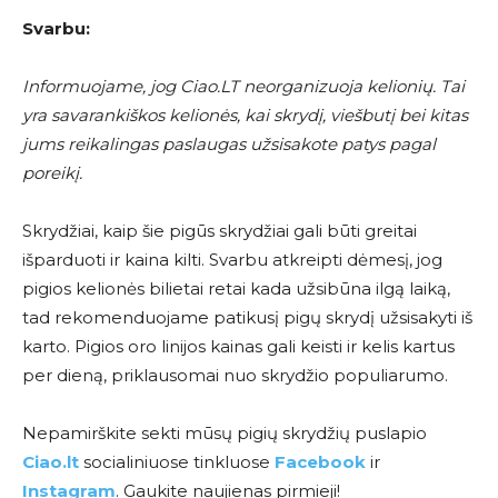
Svarbu:
Informuojame, jog Ciao.LT neorganizuoja kelionių. Tai
yra savarankiškos kelionės, kai skrydį, viešbutį bei kitas
jums reikalingas paslaugas užsisakote patys pagal
poreikį.
Skrydžiai, kaip šie pigūs skrydžiai gali būti greitai
išparduoti ir kaina kilti. Svarbu atkreipti dėmesį, jog
pigios kelionės bilietai retai kada užsibūna ilgą laiką,
tad rekomenduojame patikusį pigų skrydį užsisakyti iš
karto. Pigios oro linijos kainas gali keisti ir kelis kartus
per dieną, priklausomai nuo skrydžio populiarumo.
Nepamirškite sekti mūsų pigių skrydžių puslapio
Ciao.lt
socialiniuose tinkluose
Facebook
ir
Instagram
. Gaukite naujienas pirmieji!