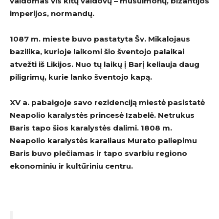
valdomas vis kitų valdovų – musulmonų, bizantijos
imperijos, normandų.
1087 m. mieste buvo pastatyta Šv. Mikalojaus
bazilika, kurioje laikomi šio šventojo palaikai
atvežti iš Likijos. Nuo tų laikų į Barį keliauja daug
piligrimų, kurie lanko šventojo kapą.
XV a. pabaigoje savo rezidenciją miestė pasistatė
Neapolio karalystės princesė Izabelė. Netrukus
Baris tapo šios karalystės dalimi. 1808 m.
Neapolio karalystės karaliaus Murato paliepimu
Baris buvo plečiamas ir tapo svarbiu regiono
ekonominiu ir kultūriniu centru.